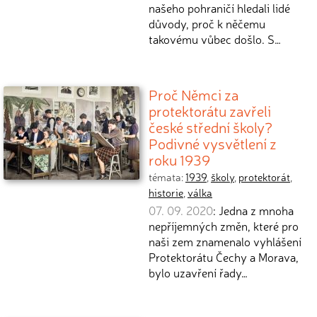
našeho pohraničí hledali lidé
důvody, proč k něčemu
takovému vůbec došlo. S…
Proč Němci za
protektorátu zavřeli
české střední školy?
Podivné vysvětlení z
roku 1939
témata:
1939
,
školy
,
protektorát
,
historie
,
válka
07. 09. 2020
: Jedna z mnoha
nepříjemných změn, které pro
naši zem znamenalo vyhlášení
Protektorátu Čechy a Morava,
bylo uzavření řady…