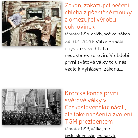
Zákon, zakazující pečení
chleba z pšeničné mouky
a omezující výrobu
cukrovinek
témata:
1915
,
chléb
,
pečivo
,
zákon
24. 02. 2020
: Válka přináší
obyvatelstvu hlad a
nedostatek surovin. V období
první světové války to u nás
vedlo k vyhlášení zákona,…
Kronika konce první
světové války v
Československu: násilí,
ale také nadšení a zvolení
TGM prezidentem
témata:
1919
,
válka
,
mír
,
československo
,
masaryk
,