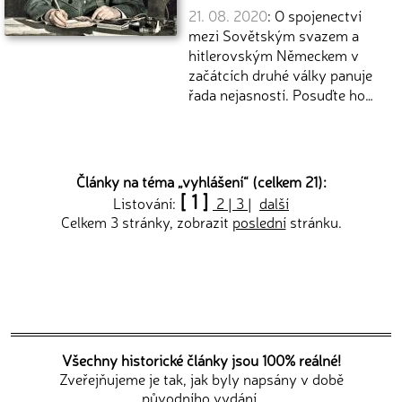
21. 08. 2020
: O spojenectví
mezi Sovětským svazem a
hitlerovským Německem v
začátcích druhé války panuje
řada nejasností. Posuďte ho…
Články na téma „
vyhlášení
“ (celkem 21):
[ 1 ]
Listování:
2
|
3
|
další
Celkem 3 stránky, zobrazit
poslední
stránku.
Všechny historické články jsou 100% reálné!
Zveřejňujeme je tak, jak byly napsány v době
původního vydání.