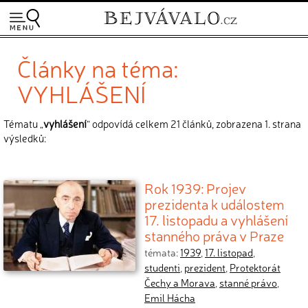
Články na téma:
VYHLÁŠENÍ
Tématu „
vyhlášení
“ odpovídá celkem 21 článků, zobrazena 1. strana
výsledků:
Rok 1939: Projev
prezidenta k událostem
17. listopadu a vyhlášení
stanného práva v Praze
témata:
1939
,
17. listopad
,
studenti
,
prezident
,
Protektorát
Čechy a Morava
,
stanné právo
,
Emil Hácha