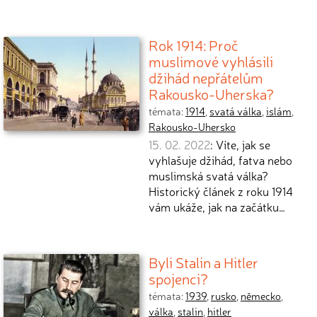
Rok 1914: Proč
muslimové vyhlásili
džihád nepřátelům
Rakousko-Uherska?
témata:
1914
,
svatá válka
,
islám
,
Rakousko-Uhersko
15. 02. 2022
: Víte, jak se
vyhlašuje džihád, fatva nebo
muslimská svatá válka?
Historický článek z roku 1914
vám ukáže, jak na začátku…
Byli Stalin a Hitler
spojenci?
témata:
1939
,
rusko
,
německo
,
válka
,
stalin
,
hitler