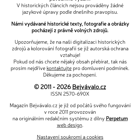
V historických článcích nejsou prováděny žádné
jazykové úpravy podle dnešního pravopisu.
Námi vydávané historické texty, fotografie a obrázky
pocházejí z právně volných zdrojů.
Upozorňujeme, že na naši digitalizaci historických
zdrojů a kolorování fotografií se již autorská ochrana
vztahuje!
Pokud od nás chcete nějaký obsah přebírat, tak nás
prosím nejdříve
kontaktujte
pro domluvení podmínek.
Děkujeme za pochopení.
© 2011 - 2026
Bejvávalo.cz
ISSN 2570-690X
Magazín Bejvávalo.cz je již od počátů svého fungování
v roce 2011 provozován
na originálním redakčním systému z dílny
Perpetum
web design
.
Nastavení soukromí a cookies