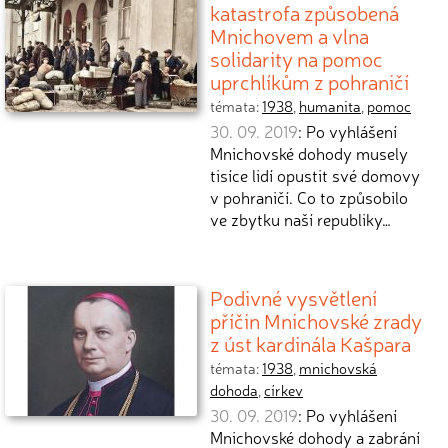
katastrofa způsobená
Mnichovem a vlna
solidarity na pomoc
uprchlíkům z pohraničí
témata:
1938
,
humanita
,
pomoc
30. 09. 2019
: Po vyhlášení
Mnichovské dohody musely
tisíce lidí opustit své domovy
v pohraničí. Co to způsobilo
ve zbytku naší republiky…
Podivné vysvětlení
příčin Mnichovské zrady
z úst kardinála Kašpara
témata:
1938
,
mnichovská
dohoda
,
církev
30. 09. 2019
: Po vyhlášení
Mnichovské dohody a zabrání