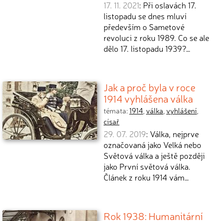
17. 11. 2021
: Při oslavách 17.
listopadu se dnes mluví
především o Sametové
revoluci z roku 1989. Co se ale
dělo 17. listopadu 1939?…
Jak a proč byla v roce
1914 vyhlášena válka
témata:
1914
,
válka
,
vyhlášení
,
císař
29. 07. 2019
: Válka, nejprve
označovaná jako Velká nebo
Světová válka a ještě později
jako První světová válka.
Článek z roku 1914 vám…
Rok 1938: Humanitární