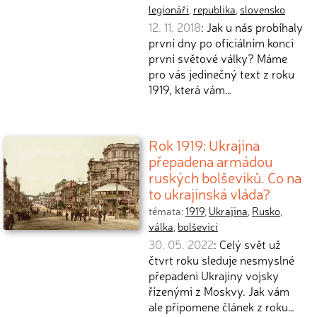
legionáři
,
republika
,
slovensko
12. 11. 2018
: Jak u nás probíhaly
první dny po oficiálním konci
první světové války? Máme
pro vás jedinečný text z roku
1919, která vám…
Rok 1919: Ukrajina
přepadena armádou
ruských bolševiků. Co na
to ukrajinská vláda?
témata:
1919
,
Ukrajina
,
Rusko
,
válka
,
bolševici
30. 05. 2022
: Celý svět už
čtvrt roku sleduje nesmyslné
přepadeni Ukrajiny vojsky
řízenými z Moskvy. Jak vám
ale připomene článek z roku…