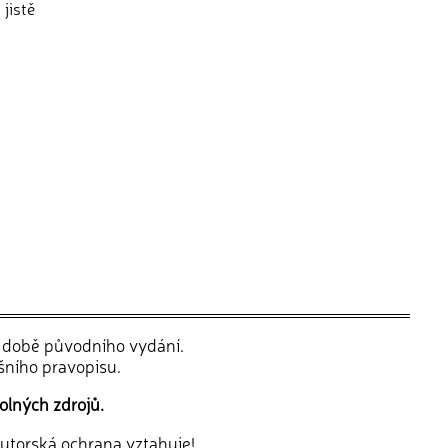
jistě
v době původního vydání.
šního pravopisu.
olných zdrojů.
 autorská ochrana vztahuje!