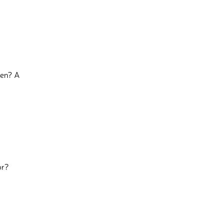
den? A
or?