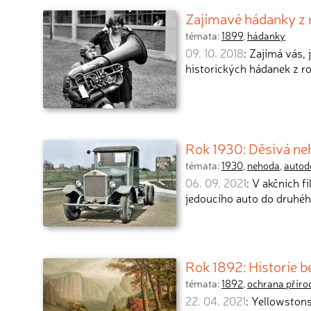
Zajímavé hádanky z 
témata:
1899
,
hádanky
09. 10. 2018
: Zajímá vás,
historických hádanek z ro
Rok 1930: Děsivá ne
témata:
1930
,
nehoda
,
autod
06. 09. 2021
: V akčních f
jedoucího auto do druhéh
Rok 1892: Historie 
témata:
1892
,
ochrana příro
22. 04. 2021
: Yellowstons