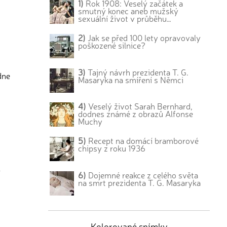
1)
Rok 1908: Veselý začátek a
smutný konec aneb mužský
sexuální život v průběhu…
2)
Jak se před 100 lety opravovaly
poškozené silnice?
3)
Tajný návrh prezidenta T. G.
dne
Masaryka na smíření s Němci
4)
Veselý život Sarah Bernhard,
dodnes známé z obrazů Alfonse
Muchy
5)
Recept na domácí bramborové
chipsy z roku 1936
í
6)
Dojemné reakce z celého světa
na smrt prezidenta T. G. Masaryka
Kolorované snímky