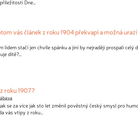
příležitosti Dne…
otom vás článek z roku 1904 překvapí a možná urazí
m lidem stačí jen chvíle spánku a jiní by nejraději prospali celý 
uje dítě?…
 z roku 1907?
zábava
 jak se za více jak sto let změnil pověstný český smysl pro hum
da vás vtipy z roku…