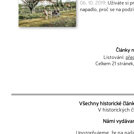
06. 10. 2019
: Užíváte si 
napadlo, proč se na pod
Články n
Listování:
pře
Celkem 21 stránek
Všechny historické člán
V historických 
Námi vydávané
Upozorňujeme, že na naši d