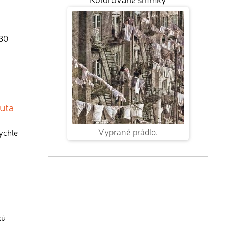
 30
uta
Vyprané prádlo.
ychle
ků