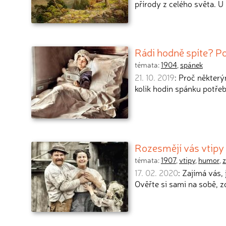
přírody z celého světa. U 
Rádi hodně spíte? P
témata:
1904
,
spánek
21. 10. 2019
: Proč některý
kolik hodin spánku potřeb
Rozesmějí vás vtipy
témata:
1907
,
vtipy
,
humor
,
17. 02. 2020
: Zajímá vás,
Ověřte si sami na sobě, z