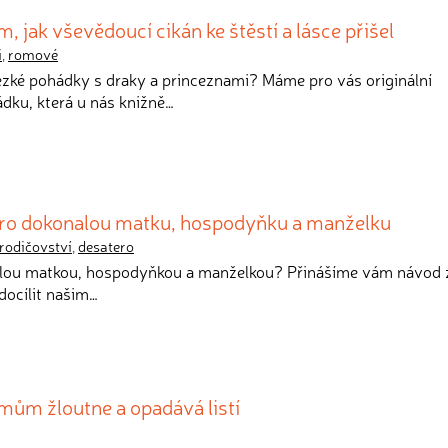
, jak vševědoucí cikán ke štěstí a lásce přišel
i
,
romové
hezké pohádky s draky a princeznami? Máme pro vás originální
dku, která u nás knižně…
pro dokonalou matku, hospodyňku a manželku
rodičovství
,
desatero
vělou matkou, hospodyňkou a manželkou? Přinášíme vám návod 
 docílit našim…
mům žloutne a opadává listí