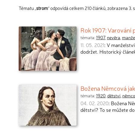
Tématu „
strom
“ odpovídá celkem 210 článků, zobrazena 3. 
Rok 1907: Varování p
témata:
1907
,
nevěra
,
manžel
11. 05. 2021
: V manželství 
dodržet. Historický článe
Božena Němcová jako d
témata:
1920
,
dětství
,
němc
04. 02. 2020
: Božena Něm
dětství? To se můžete do