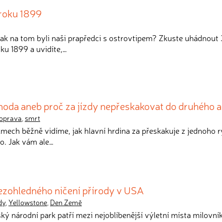
roku 1899
 jak na tom byli naši prapředci s ostrovtipem? Zkuste uhádnout
ku 1899 a uvidíte,…
hoda aneb proč za jízdy nepřeskakovat do druhého a
oprava
,
smrt
ilmech běžně vidíme, jak hlavní hrdina za přeskakuje z jednoho r
o. Jak vám ale…
bezohledného ničení přírody v USA
dy
,
Yellowstone
,
Den Země
ký národní park patří mezi nejoblíbenější výletní místa milovní