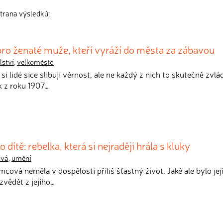
strana výsledků:
ro ženaté muže, kteří vyráží do města za zábavou
ství
,
velkoměsto
si lidé sice slibují věrnost, ale ne každý z nich to skutečně zvlá
k z roku 1907…
ítě: rebelka, která si nejraději hrála s kluky
ová
,
umění
cová neměla v dospělosti příliš šťastný život. Jaké ale bylo jej
zvědět z jejího…