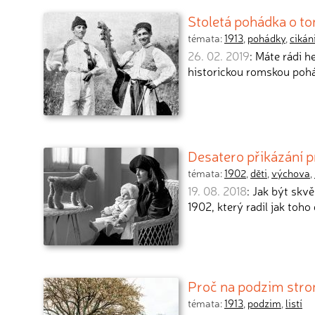
Stoletá pohádka o tom
témata:
1913
,
pohádky
,
cikán
26. 02. 2019
: Máte rádi 
historickou romskou pohá
Desatero přikázání 
témata:
1902
,
děti
,
výchova
,
19. 08. 2018
: Jak být sk
1902, který radil jak toho
Proč na podzim stro
témata:
1913
,
podzim
,
listí