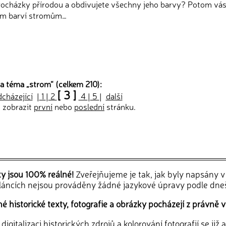
procházky přírodou a obdivujete všechny jeho barvy? Potom vás 
zim barví stromům…
a téma „
strom
“ (celkem 210):
[ 3 ]
dcházející
|
1
|
2
4
|
5
|
další
, zobrazit
první
nebo
poslední
stránku.
ky jsou 100% reálné!
Zveřejňujeme je tak, jak byly napsány 
článcích nejsou prováděny žádné jazykové úpravy podle dne
 historické texty, fotografie a obrázky pocházejí z právně v
igitalizaci historických zdrojů a kolorování fotografií se již