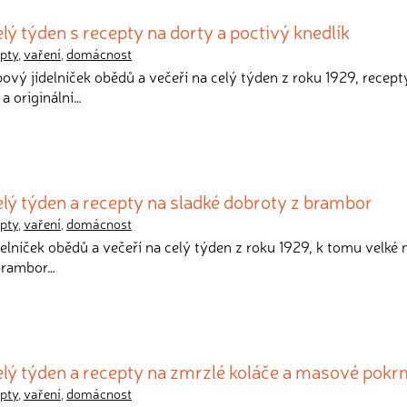
elý týden s recepty na dorty a poctivý knedlík
pty
,
vaření
,
domácnost
obový jídelníček obědů a večeří na celý týden z roku 1929, recept
a originální…
celý týden a recepty na sladké dobroty z brambor
pty
,
vaření
,
domácnost
ídelníček obědů a večeří na celý týden z roku 1929, k tomu velké
 brambor…
celý týden a recepty na zmrzlé koláče a masové pok
pty
,
vaření
,
domácnost