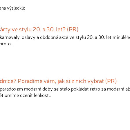
rana výsledků:
árty ve stylu 20. a 30. let? (PR)
 karnevaly, oslavy a obdobné akce ve stylu 20. a 30. let minulého
 proto…
ednice? Poradíme vám, jak si z nich vybrat (PR)
paradoxem moderní doby se stalo pokládat retro za moderní až
ět umíme ocenit lehkost…