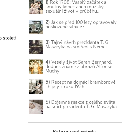
1)
Rok 1908: Veselý začátek a
smutný konec aneb mužský
sexuální život v průběhu…
2)
Jak se před 100 lety opravovaly
poškozené silnice?
 století
3)
Tajný návrh prezidenta T. G.
Masaryka na smíření s Němci
4)
Veselý život Sarah Bernhard,
dodnes známé z obrazů Alfonse
Muchy
5)
Recept na domácí bramborové
chipsy z roku 1936
6)
Dojemné reakce z celého světa
na smrt prezidenta T. G. Masaryka
Kolorované snímky