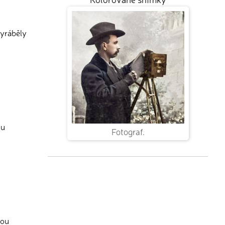
vyráběly
mu
Fotograf.
lou