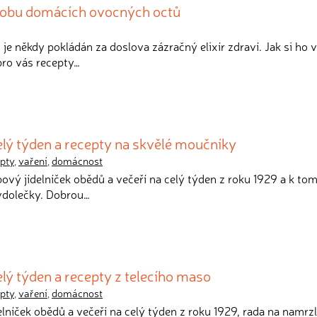
robu domácích ovocných octů
 je někdy pokládán za doslova zázračný elixír zdraví. Jak si ho 
ro vás recepty…
celý týden a recepty na skvělé moučníky
pty
,
vaření
,
domácnost
obový jídelníček obědů a večeří na celý týden z roku 1929 a k to
 vdolečky. Dobrou…
elý týden a recepty z telecího maso
pty
,
vaření
,
domácnost
delníček obědů a večeří na celý týden z roku 1929, rada na namrz