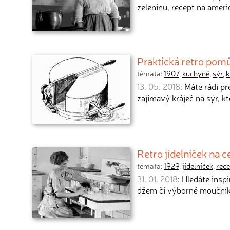
zeleninu, recept na amer
Praktická retro pom
témata:
1907
,
kuchyně
,
sýr
,
k
13. 05. 2018
: Máte rádi p
zajímavý kráječ na sýr, k
Retro jídelníček na
témata:
1929
,
jídelníček
,
rece
31. 01. 2018
: Hledáte insp
džem či výborné moučník