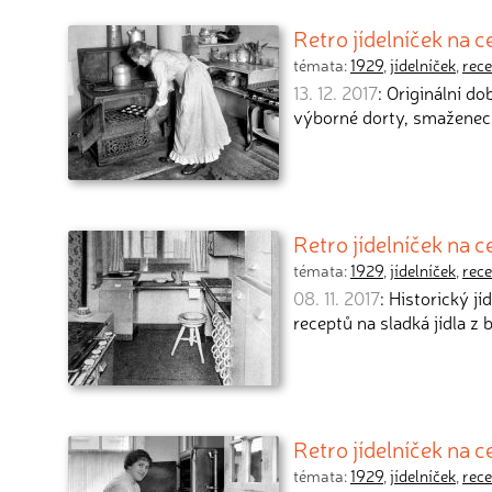
Retro jídelníček na c
témata:
1929
,
jídelníček
,
rece
13. 12. 2017
: Originální d
výborné dorty, smaženec 
Retro jídelníček na 
témata:
1929
,
jídelníček
,
rece
08. 11. 2017
: Historický j
receptů na sladká jídla z
Retro jídelníček na 
témata:
1929
,
jídelníček
,
rece