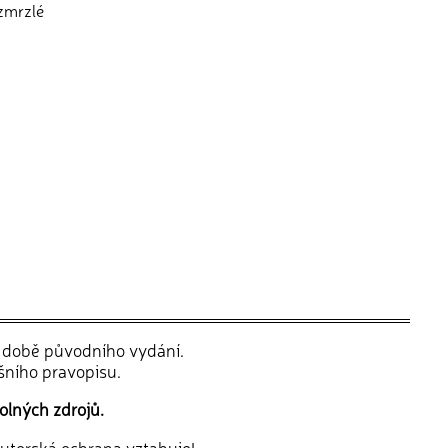
 zmrzlé
v době původního vydání.
šního pravopisu.
olných zdrojů.
 autorská ochrana vztahuje!