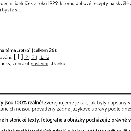
týdenní jídelníček z roku 1929, k tomu dobové recepty na skvělé
i byste si…
na téma „
retro
“ (celkem 26):
[ 1 ]
tování:
2
|
3
|
další
ránky, zobrazit
poslední
stránku.
ky jsou 100% reálné!
Zveřejňujeme je tak, jak byly napsány 
článcích nejsou prováděny žádné jazykové úpravy podle dne
 historické texty, fotografie a obrázky pocházejí z právně v
igitalizaci historických zdrojů a kolorování fotografií se již