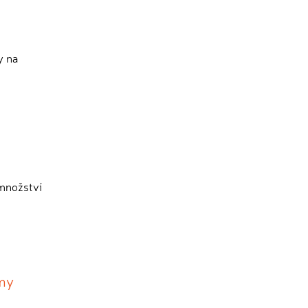
y na
 množství
rmy