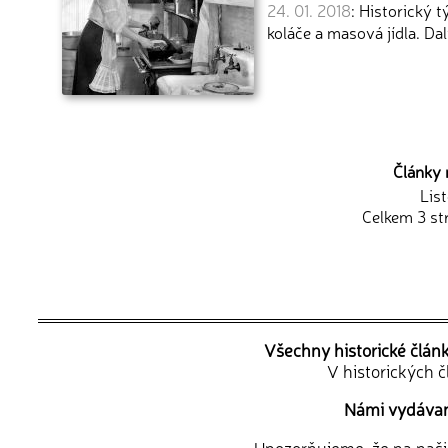
24. 01. 2018
: Historický 
koláče a masová jídla. Dal
Články 
Lis
Celkem 3 st
Všechny historické člán
V historických 
Námi vydávané
Upozorňujeme, že na naši d