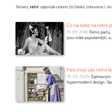
Tématu „
retro
“ odpovídá celkem 26 článků, zobrazena 1. st
Co na sebe na retro p
19. 09. 2018
: Retro párty,
jsou stále populárnější, a
Fascinují vás retro l
15. 03. 2020
: Zajímavým 
hypermoderní design. Op