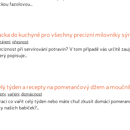
ickou fazolovou…
ůcka do kuchyně pro všechny precizní milovníky sý
rájení
,
přesnost
reciznost při servírování potravin? V tom případě vás určitě zau
terý popisuje…
 celý týden a recepty na pomerančový džem a mouční
pty
,
vaření
,
domácnost
iraci co vařit celý týden nebo máte chuť zkusit domácí pomera
y našich babiček?…