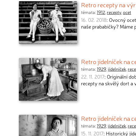
Retro recepty na vý
témata:
1912
,
recepty
,
ocet
16. 02. 2018
: Ovocný ocet
naše prababičky? Máme p
Retro jídelníček na 
témata:
1929
,
jídelníček
,
rece
22. 11. 2017
: Originální d
recepty na skvělý dort a
Retro jídelníček na c
témata:
1929
,
jídelníček
,
rece
15. 11. 2017
: Historický jí