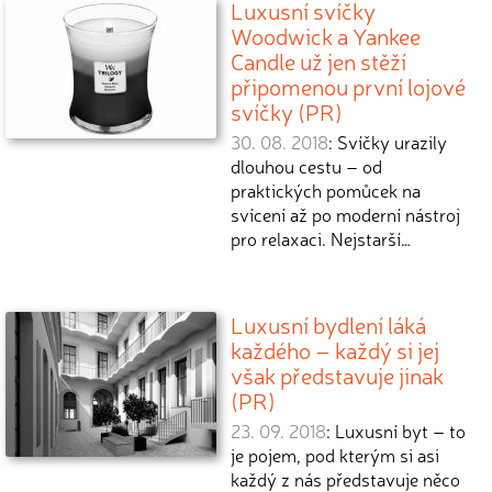
Luxusní svíčky
Woodwick a Yankee
Candle už jen stěží
připomenou první lojové
svíčky (PR)
30. 08. 2018
: Svíčky urazily
dlouhou cestu – od
praktických pomůcek na
svícení až po moderní nástroj
pro relaxaci. Nejstarší…
Luxusní bydlení láká
každého – každý si jej
však představuje jinak
(PR)
23. 09. 2018
: Luxusní byt – to
je pojem, pod kterým si asi
každý z nás představuje něco