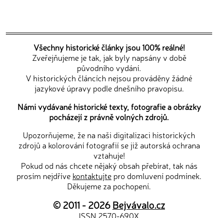
Všechny historické články jsou 100% reálné!
Zveřejňujeme je tak, jak byly napsány v době
původního vydání.
V historických článcích nejsou prováděny žádné
jazykové úpravy podle dnešního pravopisu.
Námi vydávané historické texty, fotografie a obrázky
pocházejí z právně volných zdrojů.
Upozorňujeme, že na naši digitalizaci historických
zdrojů a kolorování fotografií se již autorská ochrana
vztahuje!
Pokud od nás chcete nějaký obsah přebírat, tak nás
prosím nejdříve
kontaktujte
pro domluvení podmínek.
Děkujeme za pochopení.
© 2011 - 2026
Bejvávalo.cz
ISSN 2570-690X