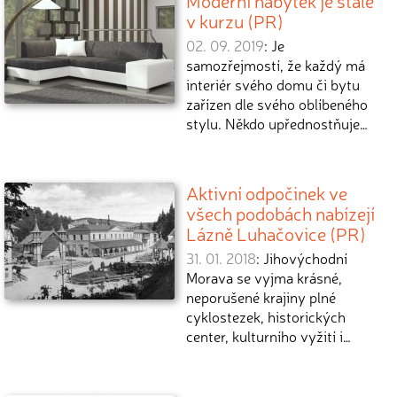
Moderní nábytek je stále
v kurzu (PR)
02. 09. 2019
: Je
samozřejmostí, že každý má
interiér svého domu či bytu
zařízen dle svého oblíbeného
stylu. Někdo upřednostňuje…
Aktivní odpočinek ve
všech podobách nabízejí
Lázně Luhačovice (PR)
31. 01. 2018
: Jihovýchodní
Morava se vyjma krásné,
neporušené krajiny plné
cyklostezek, historických
center, kulturního vyžití i…