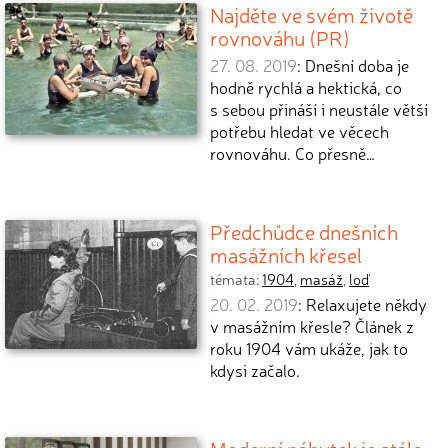
Najděte ve svém životě
rovnováhu (PR)
27. 08. 2019
: Dnešní doba je
hodně rychlá a hektická, co
s sebou přináší i neustále větší
potřebu hledat ve věcech
rovnováhu. Co přesně…
Předchůdce dnešních
masážních křesel
témata:
1904
,
masáž
,
loď
20. 02. 2019
: Relaxujete někdy
v masážním křesle? Článek z
roku 1904 vám ukáže, jak to
kdysi začalo.