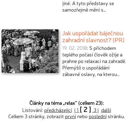
jiné. A tyto představy se
samozřejmě mění s…
Jak uspořádat báječnou
zahradní slavnost? (PR)
19. 02. 2018
: S příchodem
teplého počasí člověk ožije a
prahne po relaxaci na zahradě.
Přemýšlí o uspořádání
zábavné oslavy, na kterou…
Články na téma „
relax
“ (celkem 23):
[ 2 ]
Listování:
předcházející
|
1
3
|
další
Celkem 3 stránky, zobrazit
první
nebo
poslední
stránku.