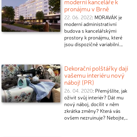
moderní kanceláře k
pronájmu v Brně
22. 06. 2022
: MORAVÁK je
moderní administrativní
budova s kancelářskými
prostory k pronájmu, které
jsou dispozičně variabilní.…
Dekorační polštářky dají
vašemu interiéru nový
náboj! (PR)
26. 04. 2020
: Přemýšlíte, jak
oživit svůj interiér? Dát mu
nový náboj, docílit v něm
zkrátka změny? Která vás
ovšem nezruinuje? Nebojte,…