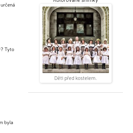
 určená
y? Tyto
Děti před kostelem.
m byla