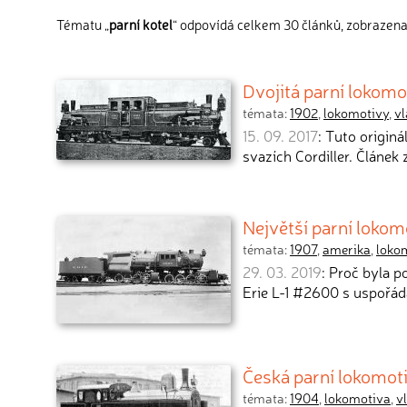
Tématu „
parní kotel
“ odpovídá celkem 30 článků, zobrazena 
Dvojitá parní lokomo
témata:
1902
,
lokomotivy
,
vl
15. 09. 2017
: Tuto originá
svazích Cordiller. Článek
Největší parní lokom
témata:
1907
,
amerika
,
loko
29. 03. 2019
: Proč byla 
Erie L-1 #2600 s uspořá
Česká parní lokomot
témata:
1904
,
lokomotiva
,
v