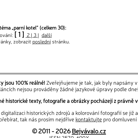
téma „
parní kotel
“ (celkem 30):
[ 1 ]
tování:
2
|
3
|
další
ránky, zobrazit
poslední
stránku.
ky jsou 100% reálné!
Zveřejňujeme je tak, jak byly napsány 
článcích nejsou prováděny žádné jazykové úpravy podle dne
 historické texty, fotografie a obrázky pocházejí z právně v
igitalizaci historických zdrojů a kolorování fotografií se již
řebírat, tak nás prosím nejdříve
kontaktujte
pro domluvení
© 2011 - 2026
Bejvávalo.cz
ISSN 2570-690X