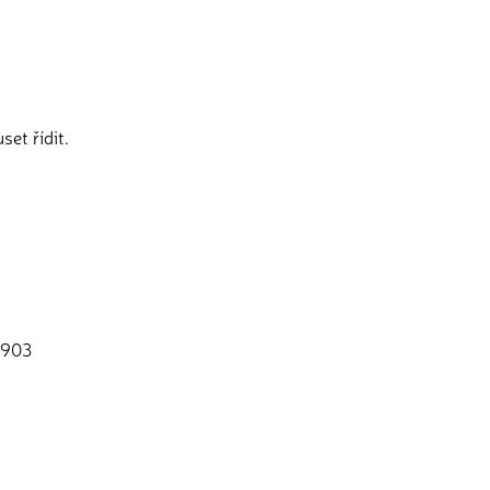
et řídit.
 1903