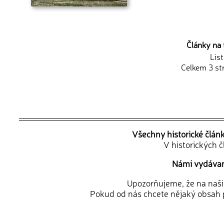
Články na 
Lis
Celkem 3 st
Všechny historické člán
V historických 
Námi vydávané
Upozorňujeme, že na naši d
Pokud od nás chcete nějaký obsah p