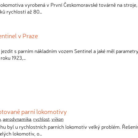
 lokomotiva vyrobená v První Českomoravské továrně na stroje,
ků rychlostí až 80…
entinel v Praze
lo jezdit s parním nákladním vozem Sentinel a jaké měl parametr
 roku 1923,…
tované parní lokomotivy
a
,
aerodynamika
,
rychlost
,
výkon
hu byl u rychlostních parních lokomotiv velký problém. Řešení
elých lokomotiv, o…