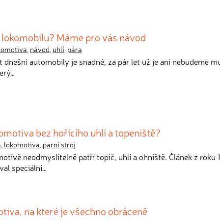
í lokomobilu? Máme pro vás návod
komotiva
,
návod
,
uhlí
,
pára
t dnešní automobily je snadné, za pár let už je ani nebudeme mus
terý…
omotiva bez hořícího uhlí a topeniště?
a
,
lokomotiva
,
parní stroj
motivě neodmyslitelně patří topič, uhlí a ohniště. Článek z roku
val speciální…
otiva, na které je všechno obráceně