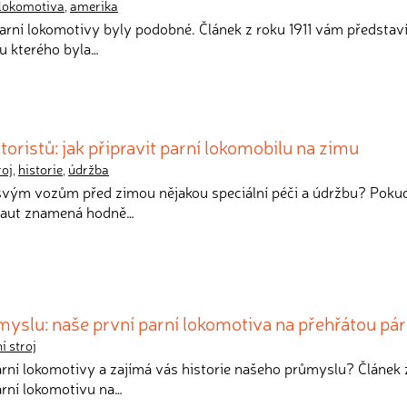
lokomotiva
,
amerika
arní lokomotivy byly podobné. Článek z roku 1911 vám představ
 u kterého byla…
oristů: jak připravit parní lokomobilu na zimu
roj
,
historie
,
údržba
svým vozům před zimou nějakou speciální péči a údržbu? Pokud
h aut znamená hodně…
yslu: naše první parní lokomotiva na přehřátou pá
í stroj
parní lokomotivy a zajímá vás historie našeho průmyslu? Článek 
rní lokomotivu na…