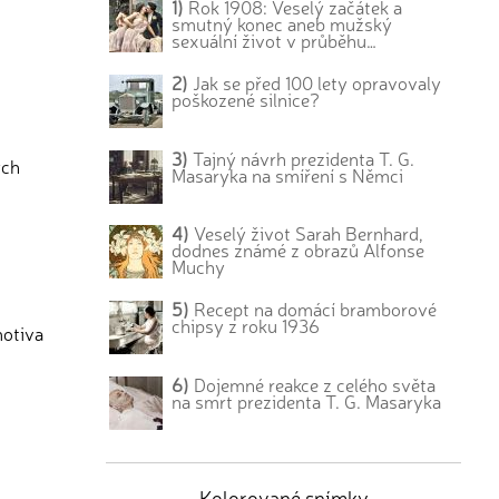
1)
Rok 1908: Veselý začátek a
smutný konec aneb mužský
sexuální život v průběhu…
2)
Jak se před 100 lety opravovaly
poškozené silnice?
3)
Tajný návrh prezidenta T. G.
ých
Masaryka na smíření s Němci
4)
Veselý život Sarah Bernhard,
dodnes známé z obrazů Alfonse
Muchy
5)
Recept na domácí bramborové
chipsy z roku 1936
motiva
6)
Dojemné reakce z celého světa
na smrt prezidenta T. G. Masaryka
Kolorované snímky