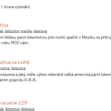
1. strana výsledků:
tiva
ak
,
železnice
,
mexiko
,
doprava
lní těžkou parní lokomotivu jste mohli spatřit v Mexiku na příkr
 z roku 1902 vám…
otiva na světě
motiva
,
železnice
postavena a jaký měla výkon rekordně velká americká parní loko
dáním pojezdu 0-8-8…
iva serie 229
lak
,
železnice
,
doprava