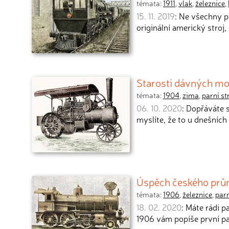
témata:
1911
,
vlak
,
železnice
,
15. 11. 2019
: Ne všechny p
originální americký stroj,
Starosti dávných mot
témata:
1904
,
zima
,
parní st
06. 10. 2020
: Dopřáváte 
myslíte, že to u dnešníc
Úspěch českého prům
témata:
1906
,
železnice
,
parn
18. 02. 2020
: Máte rádi 
1906 vám popíše první pa