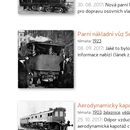
30. 08. 2017
: Nová parní
pro dopravu osovních vla
Parní nákladní vůz S
témata:
1923
08. 09. 2017
: Jaké to by
informace nabízí článek z
Aerodynamicky kapo
témata:
1903
,
železnice
,
věd
25. 10. 2017
: Odpor vzduc
aerodynamická kapotáž c