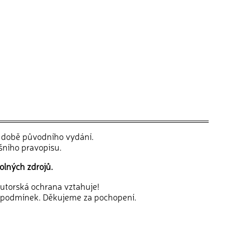
v době původního vydání.
šního pravopisu.
olných zdrojů.
 autorská ochrana vztahuje!
 podmínek. Děkujeme za pochopení.