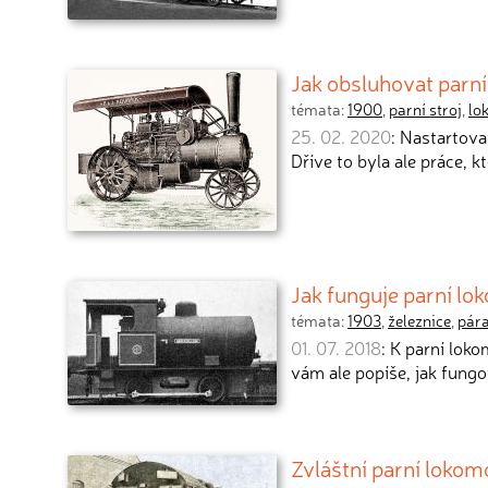
Jak obsluhovat parn
témata:
1900
,
parní stroj
,
lo
25. 02. 2020
: Nastartova
Dříve to byla ale práce, k
Jak funguje parní lok
témata:
1903
,
železnice
,
pár
01. 07. 2018
: K parní loko
vám ale popíše, jak fungo
Zvláštní parní lokom