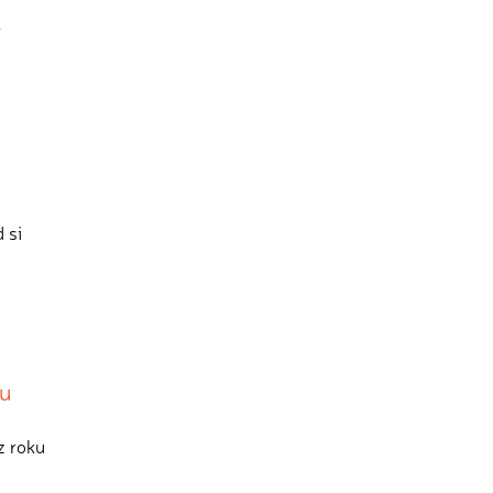
í
 si
ru
z roku