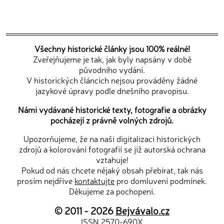
Všechny historické články jsou 100% reálné!
Zveřejňujeme je tak, jak byly napsány v době
původního vydání.
V historických článcích nejsou prováděny žádné
jazykové úpravy podle dnešního pravopisu.
Námi vydávané historické texty, fotografie a obrázky
pocházejí z právně volných zdrojů.
Upozorňujeme, že na naši digitalizaci historických
zdrojů a kolorování fotografií se již autorská ochrana
vztahuje!
Pokud od nás chcete nějaký obsah přebírat, tak nás
prosím nejdříve
kontaktujte
pro domluvení podmínek.
Děkujeme za pochopení.
© 2011 - 2026
Bejvávalo.cz
ISSN 2570-690X