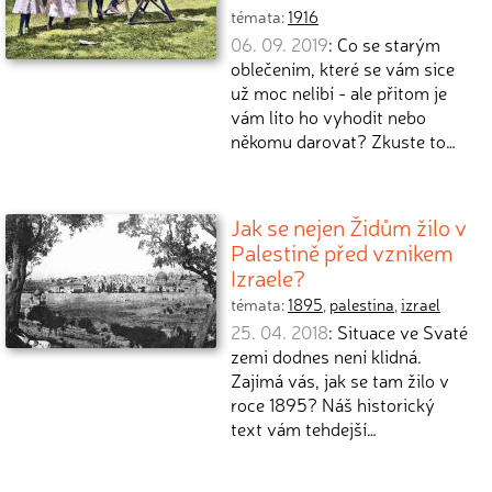
témata:
1916
06. 09. 2019
: Co se starým
oblečením, které se vám sice
už moc nelíbí - ale přitom je
vám líto ho vyhodit nebo
někomu darovat? Zkuste to…
Jak se nejen Židům žilo v
Palestině před vznikem
Izraele?
témata:
1895
,
palestina
,
izrael
25. 04. 2018
: Situace ve Svaté
zemi dodnes není klidná.
Zajímá vás, jak se tam žilo v
roce 1895? Náš historický
text vám tehdejší…