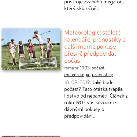
přístroje zvaného megafon,
který skutečně…
Meteorologie: stoleté
kalendáře, pranostiky a
další marné pokusy
přesně předpovídat
počasí
témata:
1903
,
počasí
,
meteorologie
,
pranostiky
10. 09. 2019
: Jaké bude
počasí? Tato otázka trápila
lidstvo od nepaměti. Článek z
roku 1903 vás seznámí s
dávnými pokusy o
předpovídání…