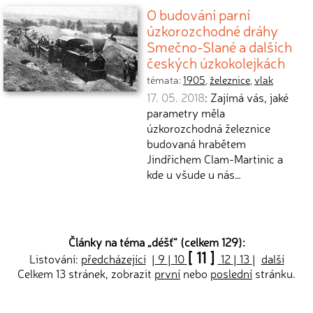
O budování parní
úzkorozchodné dráhy
Smečno-Slané a dalších
českých úzkokolejkách
témata:
1905
,
železnice
,
vlak
17. 05. 2018
: Zajímá vás, jaké
parametry měla
úzkorozchodná železnice
budovaná hrabětem
Jindřichem Clam-Martinic a
kde u všude u nás…
Články na téma „
déšť
“ (celkem 129):
[ 11 ]
Listování:
předcházející
|
9
|
10
12
|
13
|
další
Celkem 13 stránek, zobrazit
první
nebo
poslední
stránku.