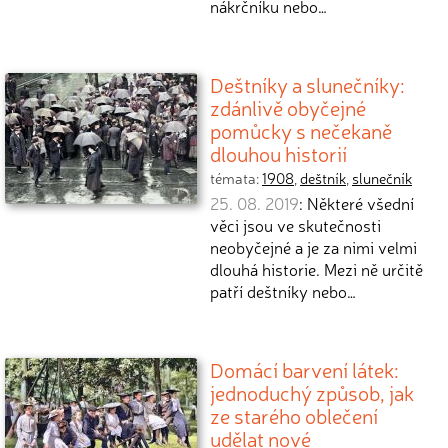
nákrčníku nebo…
Deštníky a slunečníky:
zdánlivě obyčejné
pomůcky s nečekaně
dlouhou historií
témata:
1908
,
deštník
,
slunečník
25. 08. 2019
: Některé všední
věci jsou ve skutečnosti
neobyčejné a je za nimi velmi
dlouhá historie. Mezi ně určitě
patří deštníky nebo…
Domácí barvení látek:
jednoduchý způsob, jak
ze starého oblečení
udělat nové