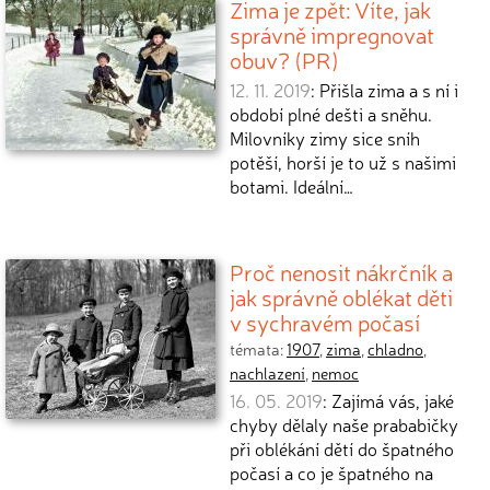
Zima je zpět: Víte, jak
správně impregnovat
obuv? (PR)
12. 11. 2019
: Přišla zima a s ní i
období plné dešti a sněhu.
Milovníky zimy sice sníh
potěší, horší je to už s našimi
botami. Ideální…
Proč nenosit nákrčník a
jak správně oblékat děti
v sychravém počasí
témata:
1907
,
zima
,
chladno
,
nachlazení
,
nemoc
16. 05. 2019
: Zajímá vás, jaké
chyby dělaly naše prababičky
při oblékání dětí do špatného
počasí a co je špatného na