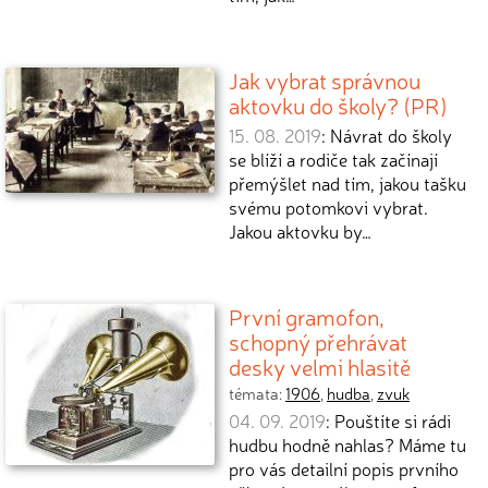
Jak vybrat správnou
aktovku do školy? (PR)
15. 08. 2019
: Návrat do školy
se blíží a rodiče tak začínají
přemýšlet nad tím, jakou tašku
svému potomkovi vybrat.
Jakou aktovku by…
První gramofon,
schopný přehrávat
desky velmi hlasitě
témata:
1906
,
hudba
,
zvuk
04. 09. 2019
: Pouštíte si rádi
hudbu hodně nahlas? Máme tu
pro vás detailní popis prvního