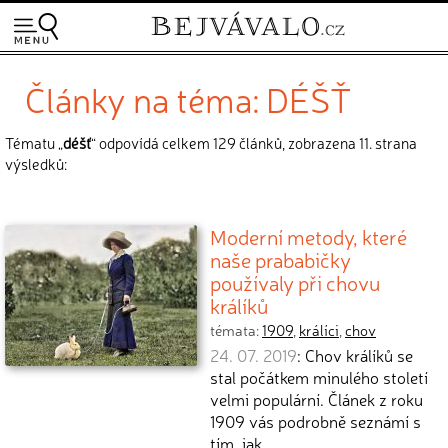
Články na téma: DÉŠŤ
Tématu „
déšť
“ odpovídá celkem 129 článků, zobrazena 11. strana
výsledků:
Moderní metody, které
naše prababičky
používaly při chovu
králíků
témata:
1909
,
králíci
,
chov
24. 07. 2019
: Chov králíků se
stal počátkem minulého století
velmi populární. Článek z roku
1909 vás podrobně seznámí s
tím, jak…