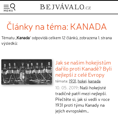
Články na téma: KANADA
Tématu „
Kanada
“ odpovídá celkem 12 článků, zobrazena 1. strana
výsledků:
Jak se našim hokejistům
dařilo proti Kanadě? Byli
nejlepší z celé Evropy
témata:
1931
,
hokej
,
kanada
10. 05. 2019
: Naši hokejisté
tradičně patří mezi nejlepší.
Přečtěte si, jak si vedli v roce
1931 proti týmu Kanady na
jejich evropském…