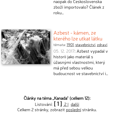
naopak do Československa
zboží importovalo? Článek z
roku…
Azbest - kámen, ze
kterého lze utkat látku
témata:
1901
,
stavebnictví
,
zdraví
05. 12. 2017
: Azbest vypadal v
historii jako materiál s
úžasnými vlastnostmi, který
má před sebou velkou
budoucnost ve stavebnictví i…
Články na téma „
Kanada
“ (celkem 12):
[ 1 ]
Listování:
2
|
další
Celkem 2 stránky, zobrazit
poslední
stránku.