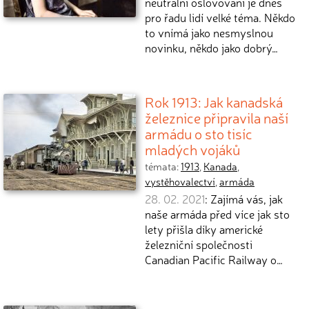
neutrální oslovování je dnes
pro řadu lidí velké téma. Někdo
to vnímá jako nesmyslnou
novinku, někdo jako dobrý…
Rok 1913: Jak kanadská
železnice připravila naší
armádu o sto tisíc
mladých vojáků
témata:
1913
,
Kanada
,
vystěhovalectví
,
armáda
28. 02. 2021
: Zajímá vás, jak
naše armáda před více jak sto
lety přišla díky americké
železniční společnosti
Canadian Pacific Railway o…