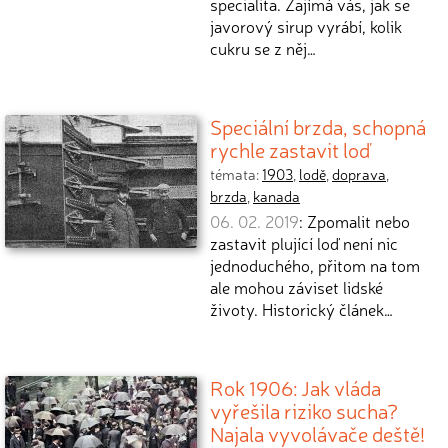
specialita. Zajímá vás, jak se
javorový sirup vyrábí, kolik
cukru se z něj…
Speciální brzda, schopná
rychle zastavit loď
témata:
1903
,
lodě
,
doprava
,
brzda
,
kanada
06. 02. 2019
: Zpomalit nebo
zastavit plující loď není nic
jednoduchého, přitom na tom
ale mohou záviset lidské
životy. Historický článek…
Rok 1906: Jak vláda
vyřešila riziko sucha?
Najala vyvolávače deště!