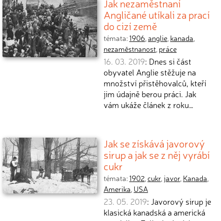
Jak nezaměstnaní
Angličané utíkali za prací
do cizí země
témata:
1906
,
anglie
,
kanada
,
nezaměstnanost
,
práce
16. 03. 2019
: Dnes si část
obyvatel Anglie stěžuje na
množství přistěhovalců, kteří
jim údajně berou práci. Jak
vám ukáže článek z roku…
Jak se získává javorový
sirup a jak se z něj vyrábí
cukr
témata:
1902
,
cukr
,
javor
,
Kanada
,
Amerika
,
USA
23. 05. 2019
: Javorový sirup je
klasická kanadská a americká