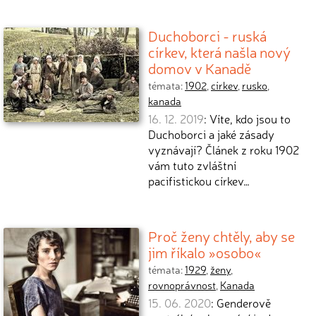
Duchoborci - ruská
církev, která našla nový
domov v Kanadě
témata:
1902
,
církev
,
rusko
,
kanada
16. 12. 2019
: Víte, kdo jsou to
Duchoborci a jaké zásady
vyznávají? Článek z roku 1902
vám tuto zvláštní
pacifistickou církev…
Proč ženy chtěly, aby se
jim říkalo »osobo«
témata:
1929
,
ženy
,
rovnoprávnost
,
Kanada
15. 06. 2020
: Genderově