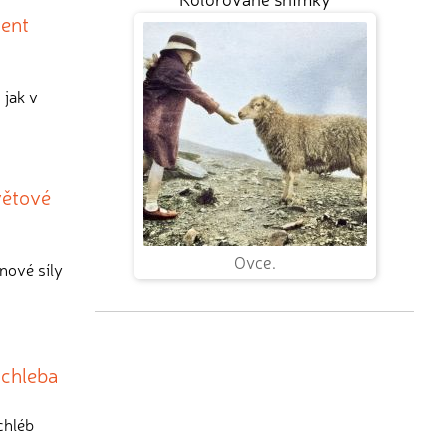
dent
 jak v
větové
Ovce.
 nové síly
 chleba
chléb