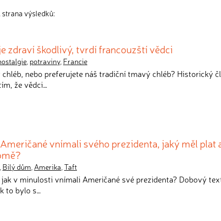
 strana výsledků:
je zdraví škodlivý, tvrdí francouzští vědci
nostalgie
,
potraviny
,
Francie
lý chléb, nebo preferujete náš tradiční tmavý chléb? Historický č
tím, že vědci…
 Američané vnímali svého prezidenta, jaký měl plat a
domě?
,
Bílý dům
,
Amerika
,
Taft
, jak v minulosti vnímali Američané své prezidenta? Dobový tex
k to bylo s…