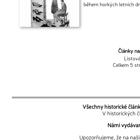
během horkých letních d
Články na
Listov
Celkem 5 st
Všechny historické člán
V historických 
Námi vydávané
Upozorňujeme, že na naši d