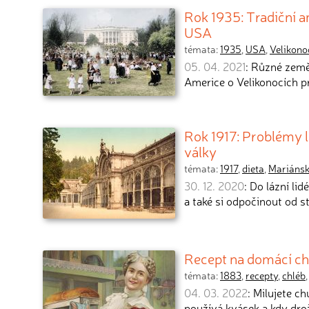
Rok 1935: Tradiční a
USA
témata:
1935
,
USA
,
Velikono
05. 04. 2021
: Různé země
Americe o Velikonocích p
Rok 1917: Problémy 
války
témata:
1917
,
dieta
,
Mariánsk
30. 12. 2020
: Do lázní li
a také si odpočinout od s
Recept na domácí chl
témata:
1883
,
recepty
,
chléb
04. 03. 2022
: Milujete c
používá kvásek a kdy dro