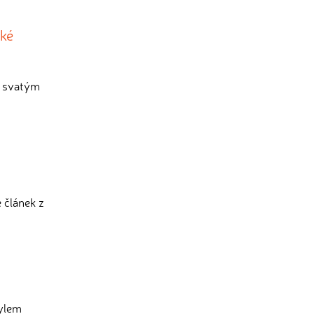
ské
e svatým
 článek z
tylem