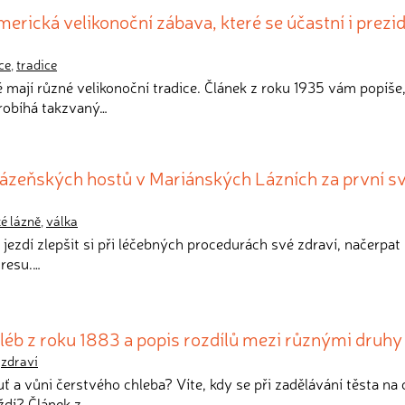
merická velikonoční zábava, které se účastní i prezi
ce
,
tradice
 mají různé velikonoční tradice. Článek z roku 1935 vám popíše,
robíhá takzvaný…
lázeňských hostů v Mariánských Lázních za první s
é lázně
,
válka
dé jezdí zlepšit si při léčebných procedurách své zdraví, načerpat
tresu.…
éb z roku 1883 a popis rozdílů mezi různými druhy
,
zdraví
huť a vůni čerstvého chleba? Víte, kdy se při zadělávání těsta na 
ždí? Článek z…