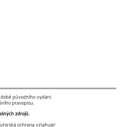
v době původního vydání.
šního pravopisu.
olných zdrojů.
 autorská ochrana vztahuje!