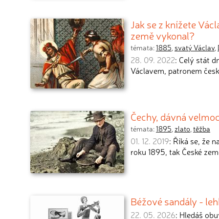
Jak se z knížete Václ
země vykonal?
témata:
1885
,
svatý Václav
,
28. 09. 2022
: Celý stát 
Václavem, patronem čes
Čechy, dávná velmoc 
témata:
1895
,
zlato
,
těžba
01. 12. 2019
: Říká se, že
roku 1895, tak České zem
Béžové sandály - leh
22. 05. 2026
: Hledáš obu