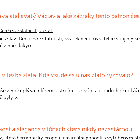
ava stal svatý Václav a jaké zázraky tento patron če
Den české státnosti
,
zázrak
dnes slaví Den české státnosti, svátek neodmyslitelně spojený s
ké země. Jakým…
v těžbě zlata. Kde všude se u nás zlato rýžovalo?
 naše země oplývá mlékem a strdím. Jak vám ale podrobně dokáže
ě byly v…
kost a elegance v tónech které nikdy nezestárnou
v, která harmonicky propojí maximální pohodlí s vytříbeným s