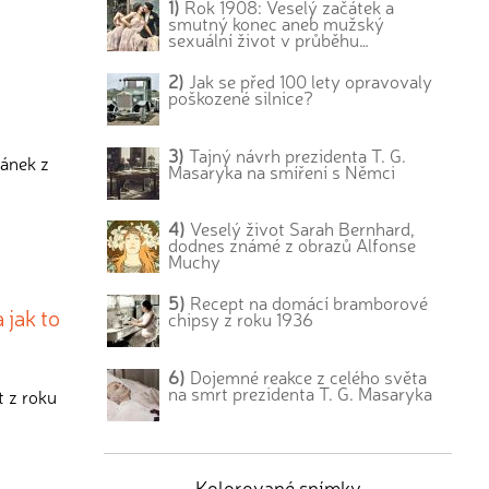
1)
Rok 1908: Veselý začátek a
smutný konec aneb mužský
sexuální život v průběhu…
2)
Jak se před 100 lety opravovaly
poškozené silnice?
3)
Tajný návrh prezidenta T. G.
lánek z
Masaryka na smíření s Němci
4)
Veselý život Sarah Bernhard,
dodnes známé z obrazů Alfonse
Muchy
5)
Recept na domácí bramborové
 jak to
chipsy z roku 1936
6)
Dojemné reakce z celého světa
na smrt prezidenta T. G. Masaryka
t z roku
Kolorované snímky