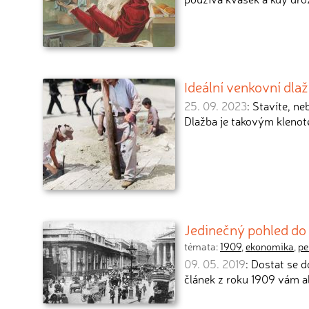
Ideální venkovní dla
25. 09. 2023
: Stavíte, n
Dlažba je takovým klenot
Jedinečný pohled do 
témata:
1909
,
ekonomika
,
pe
09. 05. 2019
: Dostat se d
článek z roku 1909 vám a