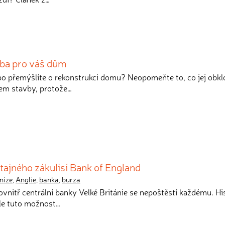
žba pro váš dům
ebo přemýšlíte o rekonstrukci domu? Neopomeňte to, co jej obkl
em stavby, protože…
tajného zákulisí Bank of England
níze
,
Anglie
,
banka
,
burza
ovnitř centrální banky Velké Británie se nepoštěstí každému. Hi
le tuto možnost…