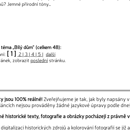
nů? Jemné přírodní tóny…
 téma „
Bílý dům
“ (celkem 48):
[ 1 ]
ání:
2
|
3
|
4
|
5
|
další
ránek, zobrazit
poslední
stránku.
ky jsou 100% reálné!
Zveřejňujeme je tak, jak byly napsány 
článcích nejsou prováděny žádné jazykové úpravy podle dne
 historické texty, fotografie a obrázky pocházejí z právně v
igitalizaci historických zdrojů a kolorování fotografií se již