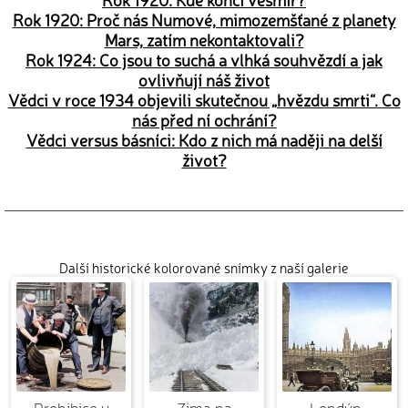
Rok 1920: Proč nás Numové, mimozemšťané z planety
Mars, zatím nekontaktovali?
Rok 1924: Co jsou to suchá a vlhká souhvězdí a jak
ovlivňují náš život
Vědci v roce 1934 objevili skutečnou „hvězdu smrti“. Co
nás před ní ochrání?
Vědci versus básníci: Kdo z nich má naději na delší
život?
Další historické kolorované snímky z naší galerie
Prohibice v
Zima na
Londýn.