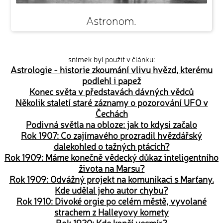
Astronom.
snímek byl použit v článku:
Astrologie - historie zkoumání vlivu hvězd, kterému
podlehl i papež
Konec světa v představách dávných vědců
Několik staletí staré záznamy o pozorování UFO v
Čechách
Podivná světla na obloze: jak to kdysi začalo
Rok 1907: Co zajímavého prozradil hvězdářský
dalekohled o tažných ptácích?
Rok 1909: Máme konečně vědecký důkaz inteligentního
života na Marsu?
Rok 1909: Odvážný projekt na komunikaci s Marťany.
Kde udělal jeho autor chybu?
Rok 1910: Divoké orgie po celém městě, vyvolané
strachem z Halleyovy komety
Rok 1920: Kde končí vesmír?