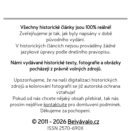
Všechny historické články jsou 100% reálné!
Zveřejňujeme je tak, jak byly napsány v době
původního vydání.
V historických článcích nejsou prováděny žádné
jazykové úpravy podle dnešního pravopisu.
Námi vydávané historické texty, fotografie a obrázky
pocházejí z právně volných zdrojů.
Upozorňujeme, že na naši digitalizaci historických
zdrojů a kolorování fotografií se již autorská ochrana
vztahuje!
Pokud od nás chcete nějaký obsah přebírat, tak nás
prosím nejdříve
kontaktujte
pro domluvení podmínek.
Děkujeme za pochopení.
© 2011 - 2026
Bejvávalo.cz
ISSN 2570-690X