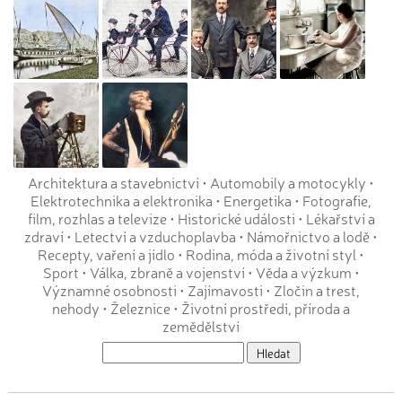
Architektura a stavebnictví
•
Automobily a motocykly
•
Elektrotechnika a elektronika
•
Energetika
•
Fotografie,
film, rozhlas a televize
•
Historické události
•
Lékařství a
zdraví
•
Letectví a vzduchoplavba
•
Námořnictvo a lodě
•
Recepty, vaření a jídlo
•
Rodina, móda a životní styl
•
Sport
•
Válka, zbraně a vojenství
•
Věda a výzkum
•
Významné osobnosti
•
Zajímavosti
•
Zločin a trest,
nehody
•
Železnice
•
Životní prostředí, příroda a
zemědělství