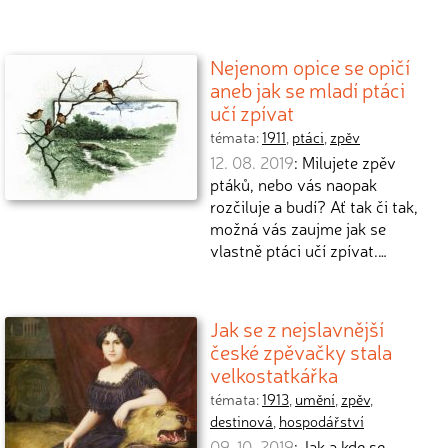
Nejenom opice se opičí
aneb jak se mladí ptáci
učí zpívat
témata:
1911
,
ptáci
,
zpěv
12. 08. 2019
: Milujete zpěv
ptáků, nebo vás naopak
rozčiluje a budí? Ať tak či tak,
možná vás zaujme jak se
vlastně ptáci učí zpívat.…
Jak se z nejslavnější
české zpěvačky stala
velkostatkářka
témata:
1913
,
umění
,
zpěv
,
destinová
,
hospodářství
09. 10. 2019
: Jak a kde se