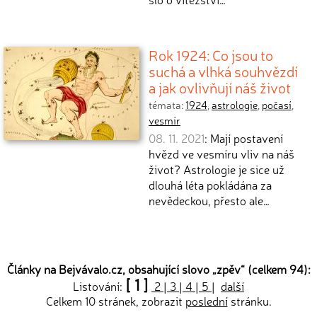
Rok 1924: Co jsou to
suchá a vlhká souhvězdí
a jak ovlivňují náš život
témata:
1924
,
astrologie
,
počasí
,
vesmír
08. 11. 2021
: Mají postavení
hvězd ve vesmíru vliv na náš
život? Astrologie je sice už
dlouhá léta pokládána za
nevědeckou, přesto ale…
Články na Bejvávalo.cz, obsahující slovo „
zpěv
“ (celkem 94):
[ 1 ]
Listování:
2
|
3
|
4
|
5
|
další
Celkem 10 stránek, zobrazit
poslední
stránku.