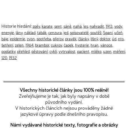
Historie hledání:
zpěv
,
karate
,
sent
,
sáně
,
nahá
,
les
,
nahradit
,
1913
,
vody
,
energie
,
lány
,
náklad
,
tabák
,
cenzura
,
jed
,
spisovatelé
,
soutěž
,
Spani
,
učeň
,
báje
,
epidemie
,
zvon
,
spotřeba
,
přerov
,
pravěk
,
články
,
líšný
,
doktor
,
úd
,
nto
,
šetření
,
zelen
,
1964
,
brambor
,
cukrov
,
čapek
,
hysterie
,
hran
,
vánoce
,
poplatky
,
přehled
,
pěstování
,
cykli
,
vytrvalost
,
pacient
,
mléko
,
uzen
,
méřeni
,
120
,
1932
Všechny historické články jsou 100% reálné!
Zveřejňujeme je tak, jak byly napsány v době
původního vydání.
V historických článcích nejsou prováděny žádné
jazykové úpravy podle dnešního pravopisu.
Námi vydávané historické texty, fotografie a obrázky