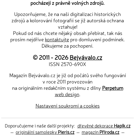
pocházejí z právně volných zdrojů.
Upozorňujeme, že na naši digitalizaci historických
zdrojů a kolorování fotografií se již autorská ochrana
vztahuje!
Pokud od nás chcete nějaký obsah přebírat, tak nás
prosím nejdříve
kontaktujte
pro domluvení podmínek.
Děkujeme za pochopení.
© 2011 - 2026
Bejvávalo.cz
ISSN 2570-690X
Magazín Bejvávalo.cz je již od počátů svého fungování
v roce 2011 provozován
na originálním redakčním systému z dílny
Perpetum
web design
.
Nastavení soukromí a cookies
Doporučujeme i naše další projekty:
dřevěné dekorace
Hapík.cz
—
originální samolepky
Pieris.cz
—
magazín
Příroda.cz
—