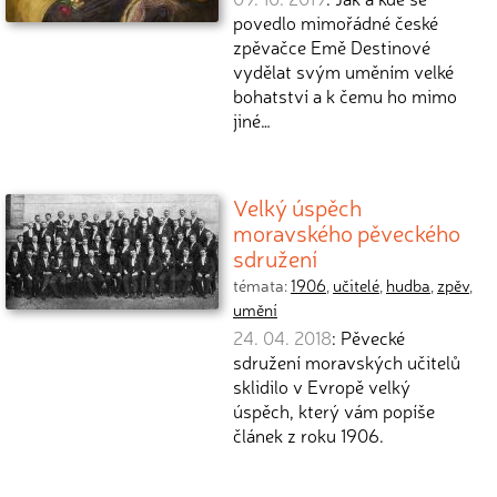
povedlo mimořádné české
zpěvačce Emě Destinové
vydělat svým uměním velké
bohatství a k čemu ho mimo
jiné…
Velký úspěch
moravského pěveckého
sdružení
témata:
1906
,
učitelé
,
hudba
,
zpěv
,
umění
24. 04. 2018
: Pěvecké
sdružení moravských učitelů
sklidilo v Evropě velký
úspěch, který vám popíše
článek z roku 1906.