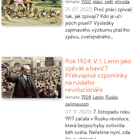
témata:
1902
,
ptáci
,
zpět
,
příroda
21. 07. 2022
: Proč ptáci zpívají
tak, jak zpívají? Kdo je učí
jejich píseň? Výsledky
zajímavého výzkumu ptačího
zpěvu, zveřejněného…
Rok 1924: V. I. Lenin jako
zpěvák a bavič?
Překvapivé vzpomínky
na ruského
revolucionáře
témata:
1924
,
Lenin
,
Rusko
,
zajímavosti
07. 11. 2020
: 7. listopadu roku
1917 začala v Rusku revoluce,
která bezpochyby ovlivnila
běh světa. Neřešme nyní, zda
šlo o vítězství…