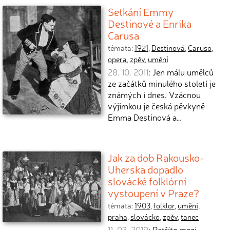
Setkání Emmy
Destinové a Enrika
Carusa
témata:
1921
,
Destinová
,
Caruso
,
opera
,
zpěv
,
umění
28. 10. 2011
: Jen málu umělců
ze začátků minulého století je
známých i dnes. Vzácnou
výjimkou je česká pěvkyně
Emma Destinová a…
Jak za dob Rakousko-
Uherska dopadlo
slovácké folklórní
vystoupení v Praze?
témata:
1903
,
folklor
,
umění
,
praha
,
slovácko
,
zpěv
,
tanec
11. 03. 2019
: Patříte mezi