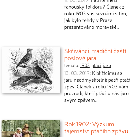
fanoušky folkloru? Článek z
roku 1903 vás seznámí s tím,
jak bylo tehdy v Praze
prezentováno moravské…
Skřivánci, tradiční čeští
poslové jara
témata:
1903
,
ptáci
,
jaro
13. 03. 2019
: K blížícímu se
jaru neodmyslitelně patří ptačí
zpěv. Článek z roku 1903 vám
prozradí, kteří ptáci u nás jaro
svým zpěvem…
Rok 1902: Výzkum
tajemství ptačího zpěvu