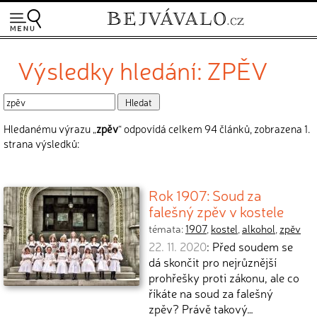
Výsledky hledání: ZPĚV
Hledanému výrazu „
zpěv
“ odpovídá celkem 94 článků, zobrazena 1.
strana výsledků:
Rok 1907: Soud za
falešný zpěv v kostele
témata:
1907
,
kostel
,
alkohol
,
zpěv
22. 11. 2020
: Před soudem se
dá skončit pro nejrůznější
prohřešky proti zákonu, ale co
říkáte na soud za falešný
zpěv? Právě takový…