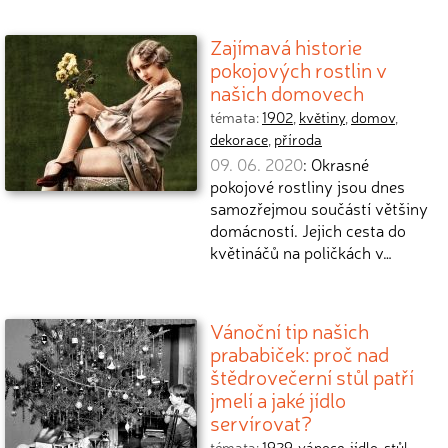
Zajímavá historie
pokojových rostlin v
našich domovech
témata:
1902
,
květiny
,
domov
,
dekorace
,
příroda
09. 06. 2020
: Okrasné
pokojové rostliny jsou dnes
samozřejmou součástí většiny
domácností. Jejich cesta do
květináčů na poličkách v…
Vánoční tip našich
prababiček: proč nad
štědrovečerní stůl patří
jmelí a jaké jídlo
servírovat?
témata:
1929
,
vánoce
,
jídlo
,
stůl
,