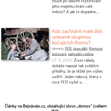
touze po dalším rozšiřování
jeho majetku brání celé
město? A jak to dopadne,…
Kdo zachránil malé dítě,
unesené skupinou
kočujících Romů?
témata:
1931
,
únos dětí
,
Romové
,
kočování
,
náhradní rodina
27. 11. 2022
: Život někdy
dokáže napsat tak zvláštní
příběhy, že je těžké jim vůbec
uvěřit. Jeden takový, který v
roce 1931 vyšel v…
Články na Bejvávalo.cz, obsahující slovo „
domov
“ (celkem