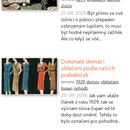
zločin
21. 04. 2021
: Být přímo ve své
ložnici o půlnoci přepaden
ozbrojeným lupičem, to musí
být hodně nepříjemný zážitek.
Ale co když se vše…
Dokonalé domácí
oblečení podle našich
prababiček
témata:
1929
,
domov
,
obklečení
,
župan
,
pohodlí
20. 09. 2019
: Jak vám ukáže
článek z roku 1929, tak se
význam slova župan od té
doby dost změnil. Tehdy to
bylo označení pro pohodlné…