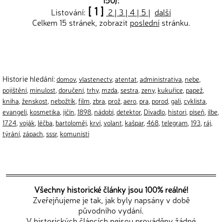
150):
[ 1 ]
Listování:
2
|
3
|
4
|
5
|
další
Celkem 15 stránek, zobrazit
poslední
stránku.
Historie hledání:
domov
,
vlastenectv
,
atentat
,
administrativa
,
nebe
,
pojištění
,
minulost
,
doručení
,
trhy
,
mzda
,
sestra
,
zeny
,
kukuřice
,
papež
,
kniha
,
ženskost
,
nebožtík
,
film
,
zbra
,
prož
,
aero
,
pra
,
porod
,
gali
,
cyklista
,
evangeli
,
kosmetika
,
jičín
,
1898
,
nádobí
,
detektor
,
Divadlo
,
histori
,
píseň
,
ilbe
,
1724
,
voják
,
léčba
,
bartoloměj
,
krví
,
volant
,
kašpar
,
468
,
telegram
,
193
,
ráj
,
týrání
,
zápach
,
sssr
,
komunisti
Všechny historické články jsou 100% reálné!
Zveřejňujeme je tak, jak byly napsány v době
původního vydání.
V historických článcích nejsou prováděny žádné