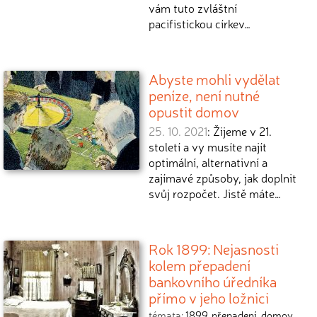
vám tuto zvláštní
pacifistickou církev…
Abyste mohli vydělat
peníze, není nutné
opustit domov
25. 10. 2021
: Žijeme v 21.
století a vy musíte najít
optimální, alternativní a
zajímavé způsoby, jak doplnit
svůj rozpočet. Jistě máte…
Rok 1899: Nejasnosti
kolem přepadení
bankovního úředníka
přímo v jeho ložnici
témata:
1899
,
přepadení
,
domov
,