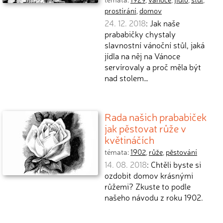
prostírání
,
domov
24. 12. 2018
: Jak naše
prababičky chystaly
slavnostní vánoční stůl, jaká
jídla na něj na Vánoce
servírovaly a proč měla být
nad stolem…
Rada našich prababiček
jak pěstovat růže v
květináčích
témata:
1902
,
růže
,
pěstování
14. 08. 2018
: Chtěli byste si
ozdobit domov krásnými
růžemi? Zkuste to podle
našeho návodu z roku 1902.