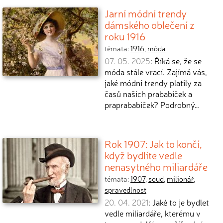
Jarní módní trendy
dámského oblečení z
roku 1916
témata:
1916
,
móda
07. 05. 2025
: Říká se, že se
móda stále vrací. Zajímá vás,
jaké módní trendy platily za
časů našich prababiček a
praprababiček? Podrobný…
Rok 1907: Jak to končí,
když bydlíte vedle
nenasytného miliardáře
témata:
1907
,
soud
,
milionář
,
spravedlnost
20. 04. 2021
: Jaké to je bydlet
vedle miliardáře, kterému v