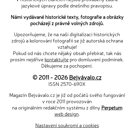
jazykové úpravy podle dnešního pravopisu.
Námi vydávané historické texty, fotografie a obrázky
pocházejí z právně volných zdrojů.
Upozorňujeme, že na naši digitalizaci historických
zdrojů a kolorování fotografií se již autorská ochrana
vztahuje!
Pokud od nás chcete nějaký obsah přebírat, tak nás
prosím nejdříve
kontaktujte
pro domluvení podmínek.
Děkujeme za pochopení.
© 2011 - 2026
Bejvávalo.cz
ISSN 2570-690X
Magazín Bejvávalo.cz je již od počátů svého fungování
v roce 2011 provozován
na originálním redakčním systému z dílny
Perpetum
web design
.
Nastavení soukromí a cookies