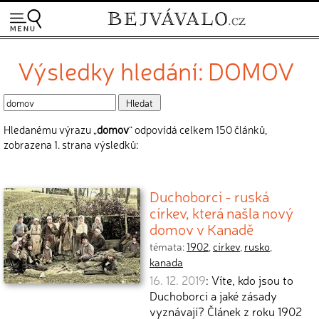
Výsledky hledání: DOMOV
Hledanému výrazu „
domov
“ odpovídá celkem 150 článků,
zobrazena 1. strana výsledků:
Duchoborci - ruská
církev, která našla nový
domov v Kanadě
témata:
1902
,
církev
,
rusko
,
kanada
16. 12. 2019
: Víte, kdo jsou to
Duchoborci a jaké zásady
vyznávají? Článek z roku 1902