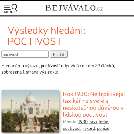
Výsledky hledání:
POCTIVOST
Hledanému výrazu „
poctivost
“ odpovídá celkem 23 článků,
zobrazena 1. strana výsledků:
Rok 1930: Nejtrpělivější
taxikář na světě s
neskutečnou důvěrou v
lidskou poctivost
témata:
1930
,
taxi
,
Indie
,
poctivost
,
rekord
,
peníze