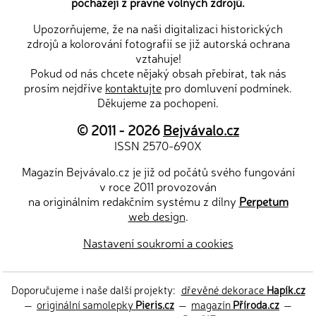
pocházejí z právně volných zdrojů.
Upozorňujeme, že na naši digitalizaci historických
zdrojů a kolorování fotografií se již autorská ochrana
vztahuje!
Pokud od nás chcete nějaký obsah přebírat, tak nás
prosím nejdříve
kontaktujte
pro domluvení podmínek.
Děkujeme za pochopení.
© 2011 - 2026
Bejvávalo.cz
ISSN 2570-690X
Magazín Bejvávalo.cz je již od počátů svého fungování
v roce 2011 provozován
na originálním redakčním systému z dílny
Perpetum
web design
.
Nastavení soukromí a cookies
Doporučujeme i naše další projekty:
dřevěné dekorace
Hapík.cz
—
originální samolepky
Pieris.cz
—
magazín
Příroda.cz
—