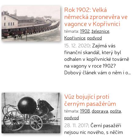
Rok 1902: Velká
německá zpronevěra ve
vagonce v Kopřivnici
témata:
1902
,
železnice
,
Kopřivnice
,
podvod
15. 12. 2020
: Zajímá vás
finanční skandál, který byl
odhalen v kopřivnické továrně
na vagony v roce 1902?
Dobový článek vám o něm i o…
Vůz bojující proti
černým pasažérům
témata:
1908
,
doprava
,
pošta
,
podvod
28. 11. 2017
: Černí pasažéři
nejsou nic nového, s něčím