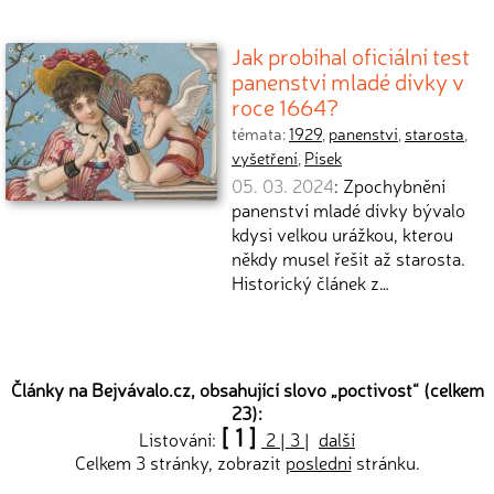
Jak probíhal oficiální test
panenství mladé dívky v
roce 1664?
témata:
1929
,
panenství
,
starosta
,
vyšetření
,
Písek
05. 03. 2024
: Zpochybnění
panenství mladé dívky bývalo
kdysi velkou urážkou, kterou
někdy musel řešit až starosta.
Historický článek z…
Články na Bejvávalo.cz, obsahující slovo „
poctivost
“ (celkem
23):
[ 1 ]
Listování:
2
|
3
|
další
Celkem 3 stránky, zobrazit
poslední
stránku.