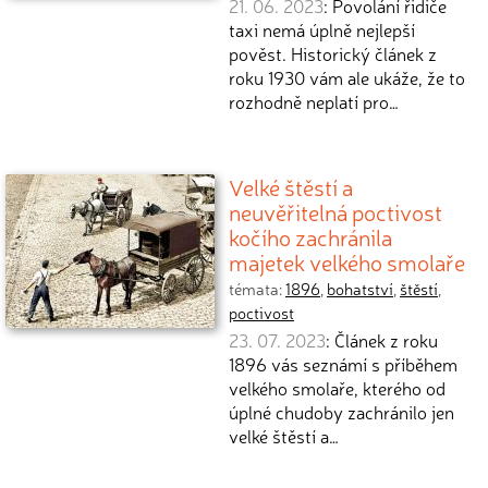
21. 06. 2023
: Povolání řidiče
taxi nemá úplně nejlepší
pověst. Historický článek z
roku 1930 vám ale ukáže, že to
rozhodně neplatí pro…
Velké štěstí a
neuvěřitelná poctivost
kočího zachránila
majetek velkého smolaře
témata:
1896
,
bohatství
,
štěstí
,
poctivost
23. 07. 2023
: Článek z roku
1896 vás seznámí s příběhem
velkého smolaře, kterého od
úplné chudoby zachránilo jen
velké štěstí a…