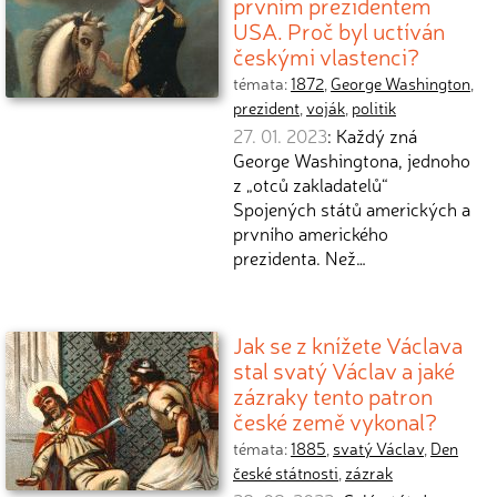
prvním prezidentem
USA. Proč byl uctíván
českými vlastenci?
témata:
1872
,
George Washington
,
prezident
,
voják
,
politik
27. 01. 2023
: Každý zná
George Washingtona, jednoho
z „otců zakladatelů“
Spojených států amerických a
prvního amerického
prezidenta. Než…
Jak se z knížete Václava
stal svatý Václav a jaké
zázraky tento patron
české země vykonal?
témata:
1885
,
svatý Václav
,
Den
české státnosti
,
zázrak