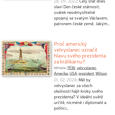
28. 09. 2022
: Celý stát dnes
slaví Den české státnosti,
svátek neodmyslitelně
spojený se svatým Václavem,
patronem české země. Jakým…
Proč americký
velvyslanec označil
hlavu svého prezidenta
za králíkárnu?
témata:
1936
,
velvyslanec
,
Amerika
,
USA
,
prezident
,
Wilson
01. 02. 2024
: Měl by
velvyslanec za všech
okolností hájit kroky svého
prezidenta? V ideální světě
určitě, nicméně i diplomaté a
politici…