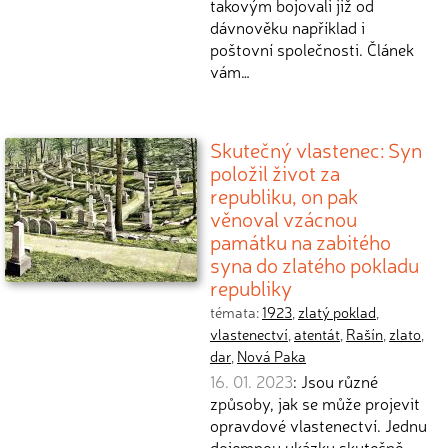
takovým bojovali již od
dávnověku například i
poštovní společnosti. Článek
vám…
Skutečný vlastenec: Syn
položil život za
republiku, on pak
věnoval vzácnou
památku na zabitého
syna do zlatého pokladu
republiky
témata:
1923
,
zlatý poklad
,
vlastenectví
,
atentát
,
Rašín
,
zlato
,
dar
,
Nová Paka
16. 01. 2023
: Jsou různé
způsoby, jak se může projevit
opravdové vlastenectví. Jednu
dojemnou ukázku skutečně