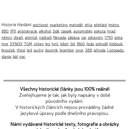
Historie hledání:
poctivost
,
marketing
,
metoděj
,
sh\o
,
přehled
,
jméno
,
880
,
1911
,
aristokracie
,
alkohol
,
židé
,
zápalk
,
automobily
,
pokuta
,
hrad
,
němci
,
zbraň
,
atentat
,
nádraží
,
Nevada
,
zábava
,
car
,
zdravotn
,
1790
,
spira
,
mor
,
SYNOV
,
TGM
,
církev
,
les
,
lynč
,
lobot
,
žid
,
1860
,
jízda
,
pohodlí
,
klobouk
,
brouček
,
thesĩ
,
led
,
suchý
,
doutník
,
brambor
,
únor
,
388
,
příroda
,
Listopadu
,
slavia
,
bál
,
nac
Všechny historické články jsou 100% reálné!
Zveřejňujeme je tak, jak byly napsány v době
původního vydání.
V historických článcích nejsou prováděny žádné
jazykové úpravy podle dnešního pravopisu.
Námi vydávané historické texty, fotografie a obrázky