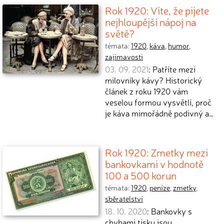
Rok 1920: Víte, že pijete
nejhloupější nápoj na
světě?
témata:
1920
,
káva
,
humor
,
zajímavosti
03. 09. 2021
: Patříte mezi
milovníky kávy? Historický
článek z roku 1920 vám
veselou formou vysvětlí, proč
je káva mimořádně podivný a…
Rok 1920: Zmetky mezi
bankovkami v hodnotě
100 a 500 korun
témata:
1920
,
peníze
,
zmetky
,
sběratelství
18. 10. 2020
: Bankovky s
chybami tisku jsou