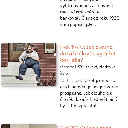
vyhledávanou zajímavostí
mezi všemi sběrateli
bankovek. Článek z roku 1920
vám popíše, jaké…
Rok 1920: Jak dlouho
dokáže člověk vydržet
bez jídla?
témata:
1920
,
zdraví
,
hladovka
,
jídlo
10. 11. 2021
: Držet jednou za
čas hladovku je údajně zdraví
prospěšné. Jak dlouho ale
člověk dokáže hladovět, aniž
by si tím způsobil…
Rok 1920: Jak z dechu