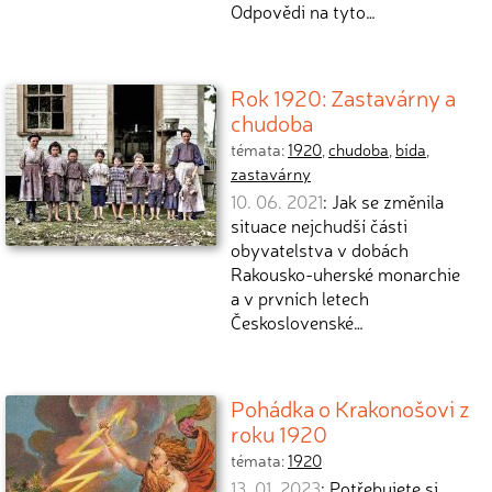
Odpovědi na tyto…
Rok 1920: Zastavárny a
chudoba
témata:
1920
,
chudoba
,
bída
,
zastavárny
10. 06. 2021
: Jak se změnila
situace nejchudší části
obyvatelstva v dobách
Rakousko-uherské monarchie
a v prvních letech
Československé…
Pohádka o Krakonošovi z
roku 1920
témata:
1920
13. 01. 2023
: Potřebujete si