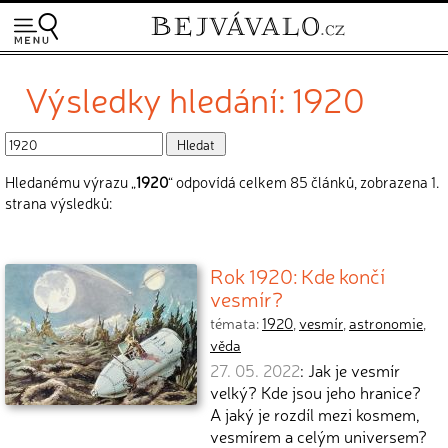
Výsledky hledání: 1920
Hledanému výrazu „
1920
“ odpovídá celkem 85 článků, zobrazena 1.
strana výsledků:
Rok 1920: Kde končí
vesmír?
témata:
1920
,
vesmír
,
astronomie
,
věda
27. 05. 2022
: Jak je vesmír
velký? Kde jsou jeho hranice?
A jaký je rozdíl mezi kosmem,
vesmírem a celým universem?