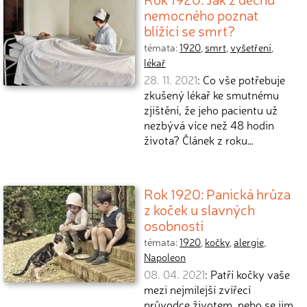
nemocného poznat
blížící se smrt?
témata:
1920
,
smrt
,
vyšetření
,
lékař
28. 11. 2021
: Co vše potřebuje
zkušený lékař ke smutnému
zjištění, že jeho pacientu už
nezbývá více než 48 hodin
života? Článek z roku…
Rok 1920: Panická hrůza
z koček u slavných
osobností
témata:
1920
,
kočky
,
alergie
,
Napoleon
08. 04. 2021
: Patří kočky vaše
mezi nejmilejší zvířecí
průvodce životem, nebo se jim