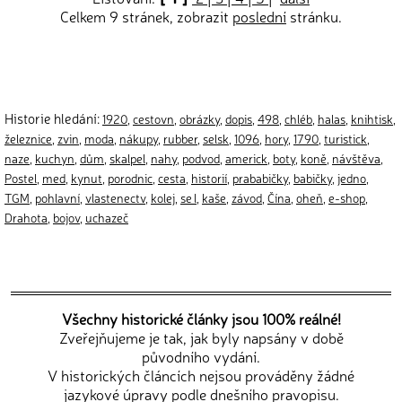
Celkem 9 stránek, zobrazit
poslední
stránku.
Historie hledání:
1920
,
cestovn
,
obrázky
,
dopis
,
498
,
chléb
,
halas
,
knihtisk
,
železnice
,
zvin
,
moda
,
nákupy
,
rubber
,
selsk
,
1096
,
hory
,
1790
,
turistick
,
naze
,
kuchyn
,
dům
,
skalpel
,
nahy
,
podvod
,
americk
,
boty
,
koně
,
návštěva
,
Postel
,
med
,
kynut
,
porodnic
,
cesta
,
historií
,
prababičky
,
babičky
,
jedno
,
TGM
,
pohlavní
,
vlastenectv
,
kolej
,
se l
,
kaše
,
závod
,
Čína
,
oheň
,
e-shop
,
Drahota
,
bojov
,
uchazeč
Všechny historické články jsou 100% reálné!
Zveřejňujeme je tak, jak byly napsány v době
původního vydání.
V historických článcích nejsou prováděny žádné
jazykové úpravy podle dnešního pravopisu.