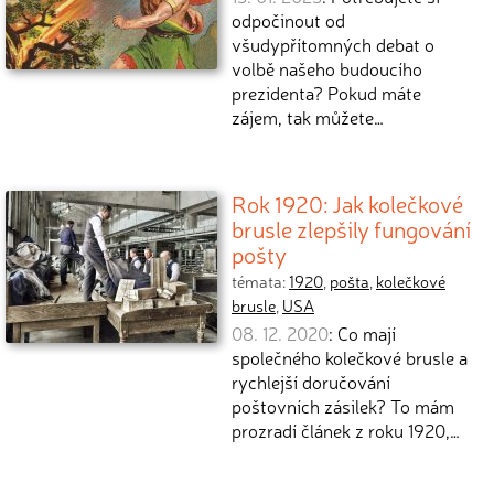
odpočinout od
všudypřítomných debat o
volbě našeho budoucího
prezidenta? Pokud máte
zájem, tak můžete…
Rok 1920: Jak kolečkové
brusle zlepšily fungování
pošty
témata:
1920
,
pošta
,
kolečkové
brusle
,
USA
08. 12. 2020
: Co mají
společného kolečkové brusle a
rychlejší doručování
poštovních zásilek? To mám
prozradí článek z roku 1920,…