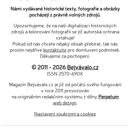
Námi vydávané historické texty, fotografie a obrázky
pocházejí z právně volných zdrojů.
Upozorňujeme, že na naši digitalizaci historických
zdrojů a kolorování fotografií se již autorská ochrana
vztahuje!
Pokud od nás chcete nějaký obsah přebírat, tak nás
prosím nejdříve
kontaktujte
pro domluvení podmínek.
Děkujeme za pochopení.
© 2011 - 2026
Bejvávalo.cz
ISSN 2570-690X
Magazín Bejvávalo.cz je již od počátů svého fungování
v roce 2011 provozován
na originálním redakčním systému z dílny
Perpetum
web design
.
Nastavení soukromí a cookies