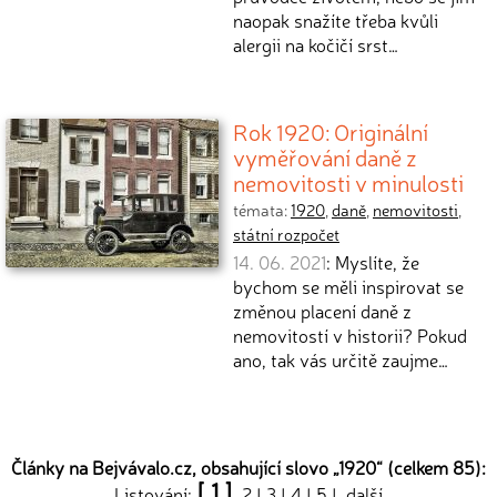
naopak snažíte třeba kvůli
alergii na kočičí srst…
Rok 1920: Originální
vyměřování daně z
nemovitosti v minulosti
témata:
1920
,
daně
,
nemovitosti
,
státní rozpočet
14. 06. 2021
: Myslíte, že
bychom se měli inspirovat se
změnou placení daně z
nemovitostí v historii? Pokud
ano, tak vás určitě zaujme…
Články na Bejvávalo.cz, obsahující slovo „
1920
“ (celkem 85):
[ 1 ]
Listování:
2
|
3
|
4
|
5
|
další