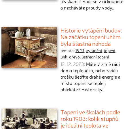
tryskami? Rádi se v ní koupete
a necháváte proudy vody…
Historie vytápění budov:
Na začátku topení uhlím
byla šťastná náhoda
témata:
1923
,
vytápění
,
topení
,
uhlí
,
dřevo
,
ústřední topení
12. 12. 2023
: Máte v zimě rádi
doma teploučko, nebo raději
trošku šetříte drahé energie a
místo topení se tepleji
oblékáte? Historický…
Topení ve školách podle
roku 1903: kolik stupňů
je ideální teplota ve