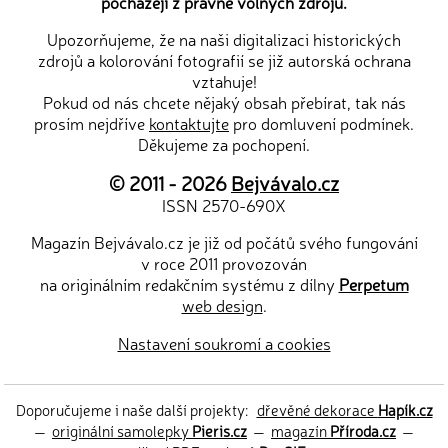
pocházejí z právně volných zdrojů.
Upozorňujeme, že na naši digitalizaci historických
zdrojů a kolorování fotografií se již autorská ochrana
vztahuje!
Pokud od nás chcete nějaký obsah přebírat, tak nás
prosím nejdříve
kontaktujte
pro domluvení podmínek.
Děkujeme za pochopení.
© 2011 - 2026
Bejvávalo.cz
ISSN 2570-690X
Magazín Bejvávalo.cz je již od počátů svého fungování
v roce 2011 provozován
na originálním redakčním systému z dílny
Perpetum
web design
.
Nastavení soukromí a cookies
Doporučujeme i naše další projekty:
dřevěné dekorace
Hapík.cz
—
originální samolepky
Pieris.cz
—
magazín
Příroda.cz
—