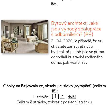
lidí…
Bytový architekt: Jaké
jsou výhody spolupráce
s odborníkem? (PR)
21. 04. 2020
: V případě, že se
chystáte zařizovat nové
bydlení, případně jste se přímo
odhodlali ke stavbě rodinného
domu, pak vězte, že…
Články na Bejvávalo.cz, obsahující slovo „
vytápění
“ (celkem
18):
[ 1 ]
Listování:
2
|
další
Celkem 2 stránky, zobrazit
poslední
stránku.