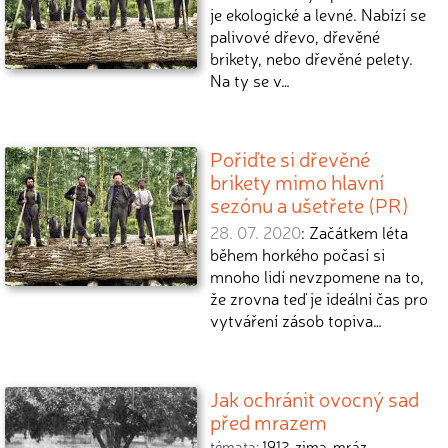
je ekologické a levné. Nabízí se
palivové dřevo, dřevěné
brikety, nebo dřevěné pelety.
Na ty se v…
Pořiďte si dřevěné
brikety mimo hlavní
sezónu a ušetřete (PR)
28. 07. 2020
: Začátkem léta
během horkého počasí si
mnoho lidí nevzpomene na to,
že zrovna teď je ideální čas pro
vytváření zásob topiva…
Jak ochránit ovocný sad
před mrazem
témata:
1912
,
zima
,
mráz
,