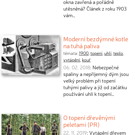
okna zavřená a pořádně
utěsněná? Článek z roku 1903
vám…
Moderní bezdýmné kotle
na tuhá paliva
témata:
1900
,
topení
,
uhlí
,
teplo
,
vytápění
,
kouř
06. 02. 2018
: Nebezpečné
spaliny a nepříjemný dým jsou
velký problém při topení
tuhými palivy a již od začátku
používání uhlí k topení…
O topení dřevěnými
peletami (PR)
22. 11. 2019
: Vytápění dřevem