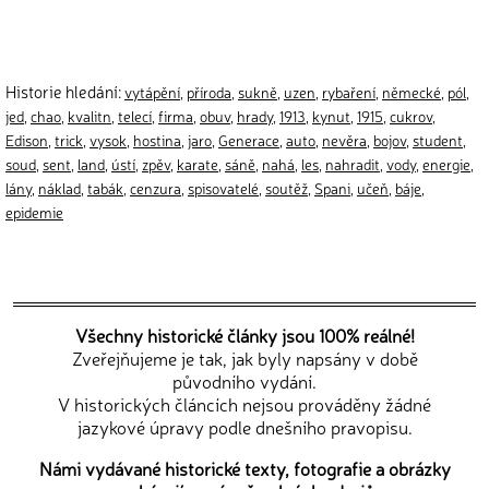
Historie hledání:
vytápění
,
příroda
,
sukně
,
uzen
,
rybaření
,
německé
,
pól
,
jed
,
chao
,
kvalitn
,
telecí
,
firma
,
obuv
,
hrady
,
1913
,
kynut
,
1915
,
cukrov
,
Edison
,
trick
,
vysok
,
hostina
,
jaro
,
Generace
,
auto
,
nevěra
,
bojov
,
student
,
soud
,
sent
,
land
,
ústí
,
zpěv
,
karate
,
sáně
,
nahá
,
les
,
nahradit
,
vody
,
energie
,
lány
,
náklad
,
tabák
,
cenzura
,
spisovatelé
,
soutěž
,
Spani
,
učeň
,
báje
,
epidemie
Všechny historické články jsou 100% reálné!
Zveřejňujeme je tak, jak byly napsány v době
původního vydání.
V historických článcích nejsou prováděny žádné
jazykové úpravy podle dnešního pravopisu.
Námi vydávané historické texty, fotografie a obrázky