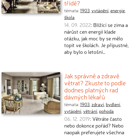
třídě?
témata:
1903
,
vytápění
,
energie
,
škola
14. 09. 2022
: Blížící se zima a
nárůst cen energií klade
otázku, jak moc by se mělo
topit ve školách. Je přípustné,
aby bylo o letošní…
Jak správně a zdravě
větrat? Zkuste to podle
dodnes platných rad
dávných lékařů
témata:
1903
,
zdraví
,
bydlení
,
vytápění
,
větrání
,
pohoda
06. 12. 2019
: Větráte často
nebo dokonce pořád? Nebo
naopak preferujete všechna