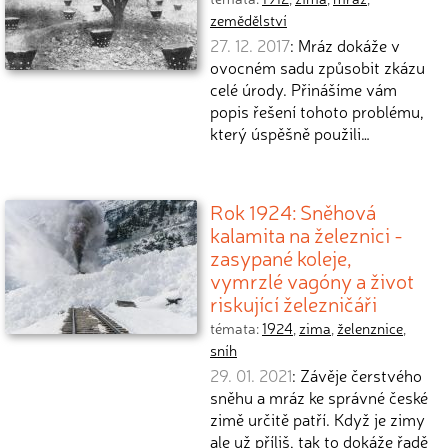
zemědělství
27. 12. 2017
: Mráz dokáže v
ovocném sadu způsobit zkázu
celé úrody. Přinášíme vám
popis řešení tohoto problému,
který úspěšně použili…
Rok 1924: Sněhová
kalamita na železnici -
zasypané koleje,
vymrzlé vagóny a život
riskující železničáři
témata:
1924
,
zima
,
želenznice
,
sníh
29. 01. 2021
: Závěje čerstvého
sněhu a mráz ke správné české
zimě určitě patří. Když je zimy
ale už příliš, tak to dokáže řadě