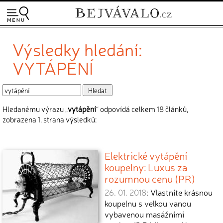
Výsledky hledání:
VYTÁPĚNÍ
Hledanému výrazu „
vytápění
“ odpovídá celkem 18 článků,
zobrazena 1. strana výsledků:
Elektrické vytápění
koupelny: Luxus za
rozumnou cenu (PR)
26. 01. 2018
: Vlastníte krásnou
koupelnu s velkou vanou
vybavenou masážními