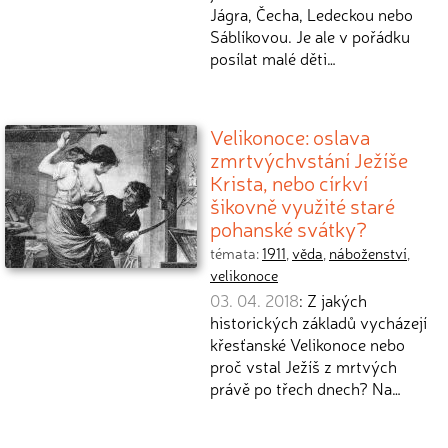
Jágra, Čecha, Ledeckou nebo
Sáblíkovou. Je ale v pořádku
posílat malé děti…
Velikonoce: oslava
zmrtvýchvstání Ježíše
Krista, nebo církví
šikovně využité staré
pohanské svátky?
témata:
1911
,
věda
,
náboženství
,
velikonoce
03. 04. 2018
: Z jakých
historických základů vycházejí
křesťanské Velikonoce nebo
proč vstal Ježíš z mrtvých
právě po třech dnech? Na…