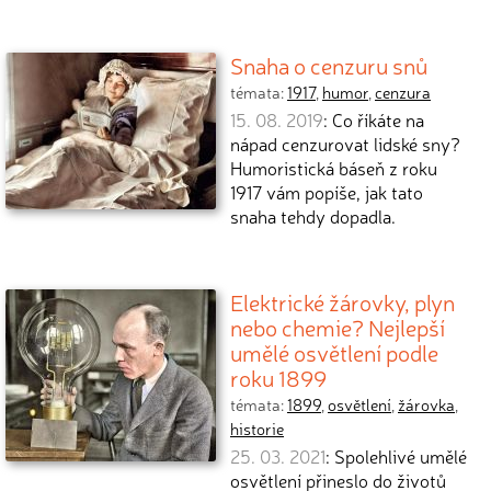
Snaha o cenzuru snů
témata:
1917
,
humor
,
cenzura
15. 08. 2019
: Co říkáte na
nápad cenzurovat lidské sny?
Humoristická báseň z roku
1917 vám popíše, jak tato
snaha tehdy dopadla.
Elektrické žárovky, plyn
nebo chemie? Nejlepší
umělé osvětlení podle
roku 1899
témata:
1899
,
osvětlení
,
žárovka
,
historie
25. 03. 2021
: Spolehlivé umělé
osvětlení přineslo do životů