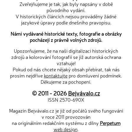
Zveřejňujeme je tak, jak byly napsány v době
původního vydání.
V historických článcích nejsou prováděny žádné
jazykové úpravy podle dnešního pravopisu.
Námi vydávané historické texty, fotografie a obrázky
pocházejí z právně volných zdrojů.
Upozorňujeme, že na naši digitalizaci historických
zdrojů a kolorování fotografií se již autorská ochrana
vztahuje!
Pokud od nás chcete nějaký obsah přebírat, tak nás
prosím nejdříve
kontaktujte
pro domluvení podmínek.
Děkujeme za pochopení.
© 2011 - 2026
Bejvávalo.cz
ISSN 2570-690X
Magazín Bejvávalo.cz je již od počátů svého fungování
v roce 2011 provozován
na originálním redakčním systému z dílny
Perpetum
web design
.