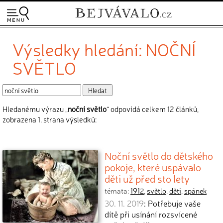
Výsledky hledání: NOČNÍ
SVĚTLO
Hledanému výrazu „
noční světlo
“ odpovídá celkem 12 článků,
zobrazena 1. strana výsledků:
Noční světlo do dětského
pokoje, které uspávalo
děti už před sto lety
témata:
1912
,
světlo
,
děti
,
spánek
30. 11. 2019
: Potřebuje vaše
dítě při usínání rozsvícené