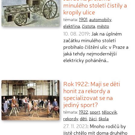
minulého století čistily a
kropily ulice
témata:
1901
,
automobily
,
elektřina
,
čistota
,
město
10. 08. 2019
: Jak na úplném
začátku minulého století
probíhalo čištění ulic v Praze a
jaká tehdy nejmodernější
elektricky poháněná…
Rok 1922: Mají se děti
honit za rekordy a
specializovat se na
jediný sport?
témata:
1922
,
sport
,
tělocvik
,
rekordy
,
děti
,
žáci
,
škola
27. 11. 2023
: Mnoho rodičů by
jistě chtělo mít doma druhého