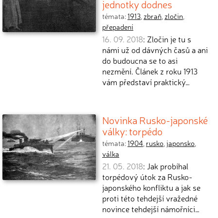
jednotky dodnes
témata:
1913
,
zbraň
,
zločin
,
přepadení
16. 09. 2018
: Zločin je tu s
námi už od dávných časů a ani
do budoucna se to asi
nezmění. Článek z roku 1913
vám představí praktický…
Novinka Rusko-japonské
války: torpédo
témata:
1904
,
rusko
,
japonsko
,
válka
21. 05. 2018
: Jak probíhal
torpédový útok za Rusko-
japonského konfliktu a jak se
proti této tehdejší vražedné
novince tehdejší námořníci…