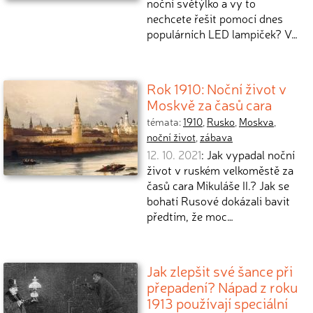
noční světýlko a vy to
nechcete řešit pomocí dnes
populárních LED lampiček? V…
Rok 1910: Noční život v
Moskvě za časů cara
témata:
1910
,
Rusko
,
Moskva
,
noční život
,
zábava
12. 10. 2021
: Jak vypadal noční
život v ruském velkoměstě za
časů cara Mikuláše II.? Jak se
bohatí Rusové dokázali bavit
předtím, že moc…
Jak zlepšit své šance při
přepadení? Nápad z roku
1913 používají speciální