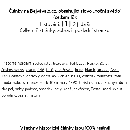
Články na Bejvávalo.cz, obsahující slovo „
noční světlo
“
(celkem 12):
[ 1 ]
Listování:
2
|
další
Celkem 2 stránky, zobrazit
poslední
stránku.
Historie hledání:
rodičovství
,
likér
,
pra
,
TGM
,
žáci
,
Rusko
,
2015
,
českoslovens
,
kracie
,
246
,
tetê
,
zavařování
,
krize
,
blaník
,
ãmada
,
Aran
,
1920
,
cestovn
,
obrázky
,
dopis
,
498
,
chléb
,
halas
,
knihtisk
,
železnice
,
zvin
,
moda
,
nákupy
,
rubber
,
selsk
,
1096
,
hory
,
1790
,
turistick
,
naze
,
kuchyn
,
dům
,
skalpel
,
nahy
,
podvod
,
americk
,
boty
,
koně
,
návštěva
,
Postel
,
med
,
kynut
,
porodnic
,
cesta
,
historií
Všechny historické články jsou 100% reálné!