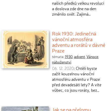
našich předků velkou revoluci
a doslova zde dne na den
změnilo svět. Zajímá…
Rok 1930: Jedinečná
vánoční atmosféra
adventu a rorátů v dávné
Praze
témata:
1930
,
advent
,
Vánoce
,
náboženství
06. 12. 2020
: Chtěli byste
zažít kouzelnou vánoční
atmosféru adventu v Praze
před devadesáti lety? A víte
vůbec, co jsou roráty, bez…
Jak se na přelomu