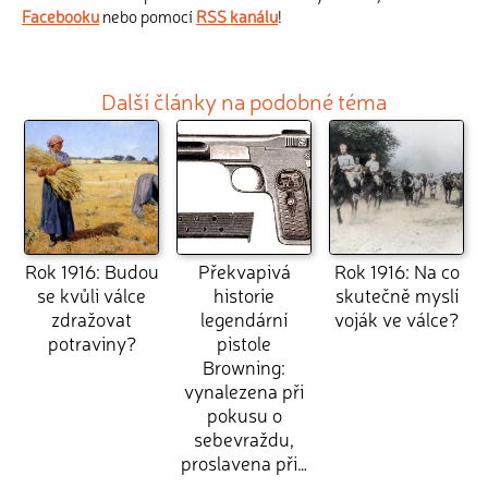
Facebooku
nebo pomocí
RSS kanálu
!
Další články na podobné téma
Rok 1916: Budou
Překvapivá
Rok 1916: Na co
se kvůli válce
historie
skutečně myslí
zdražovat
legendární
voják ve válce?
potraviny?
pistole
Browning:
vynalezena při
pokusu o
sebevraždu,
proslavena při…