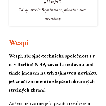
„Wespi“.
Zdroj: archiv Bejvávalo.cz, původní autor
neznámý.
Wespi
Wespi, zbrojně-technická společnost s r.
o. v Berlíně N 39, zavedla nedávno pod
tímže jmenem na trh zajímavou novinku,
jež značí znamenité zlepšení obranných
strelných zbraní.
Za šera neb za tmy je kapesním revolverem