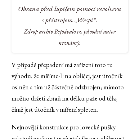
Obrana před lupičem pomocí revolveru
s přístrojem „Wespi“.
Zdroj: archiv Bejvávalo.cz, původní autor
neznámý.
V případě přepadení má zařízení toto tu
výhodu, že míříme-li na obličej, jest útočník
oslněn a tím už částečně odzbrojen; mimoto
možno držeti zbraň na délku paže od těla,
čímž jest útočník v míření spleten.
Nejnovější konstrukce pro lovecké pušky
vykazují možnost osvícení cíle na vzdálenost