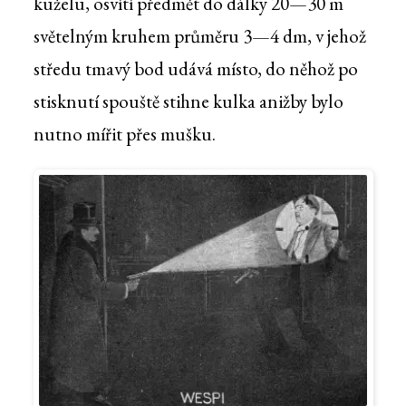
kuželu, osvítí předmět do dálky 20—30 m
světelným kruhem průměru 3—4 dm, v jehož
středu tmavý bod udává místo, do něhož po
stisknutí spouště stihne kulka anižby bylo
nutno mířit přes mušku.