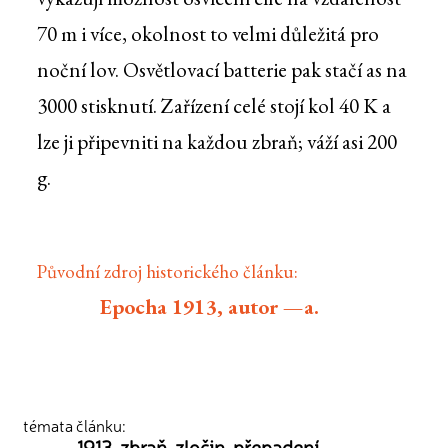
70 m i více, okolnost to velmi důležitá pro
noční lov. Osvětlovací batterie pak stačí as na
3000 stisknutí. Zařízení celé stojí kol 40 K a
lze ji připevniti na každou zbraň; váží asi 200
g.
Původní zdroj historického článku:
Epocha 1913, autor —a.
témata článku:
1913
zbraň
zločin
přepadení
,
,
,