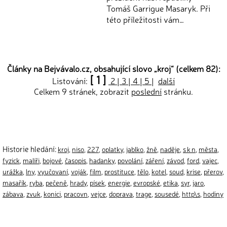
Tomáš Garrigue Masaryk. Při
této příležitosti vám…
Články na Bejvávalo.cz, obsahující slovo „
kroj
“ (celkem 82):
[ 1 ]
Listování:
2
|
3
|
4
|
5
|
další
Celkem 9 stránek, zobrazit
poslední
stránku.
Historie hledání:
kroj
,
niso
,
227
,
oplatky
,
jablko
,
žně
,
naděje
,
s k n
,
města
,
fyzick
,
malíři
,
bojové
,
časopis
,
hadanky
,
povolání
,
záření
,
závod
,
ford
,
vajec
,
urážka
,
lny
,
vyučovaní
,
voják
,
film
,
prostituce
,
tělo
,
kotel
,
soud
,
krise
,
přerov
,
masařík
,
ryba
,
pečeně
,
hrady
,
písek
,
energie
,
evropské
,
etika
,
syr
,
jaro
,
zábava
,
zvuk
,
konici
,
pracovn
,
vejce
,
doprava
,
trage
,
sousedé
,
http\s
,
hodiny