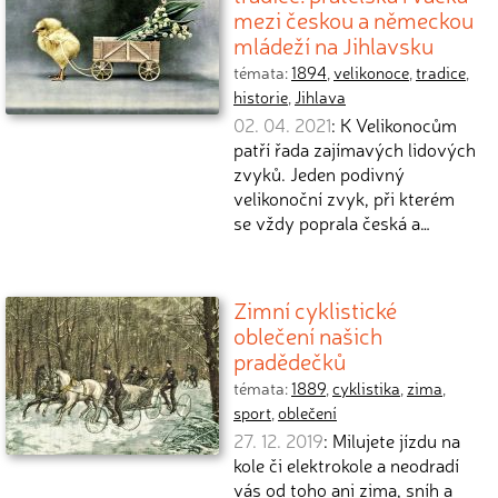
mezi českou a německou
mládeží na Jihlavsku
témata:
1894
,
velikonoce
,
tradice
,
historie
,
Jihlava
02. 04. 2021
: K Velikonocům
patří řada zajímavých lidových
zvyků. Jeden podivný
velikonoční zvyk, při kterém
se vždy poprala česká a…
Zimní cyklistické
oblečení našich
pradědečků
témata:
1889
,
cyklistika
,
zima
,
sport
,
oblečení
27. 12. 2019
: Milujete jízdu na
kole či elektrokole a neodradí
vás od toho ani zima, sníh a