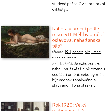
studené počasí? Ani pro první
cyklisty…
Nahota v umění podle
roku 1911: Měli by umělci
oslavoval nahé ženské
tělo?
témata:
1911
,
nahota
,
akt
,
umění
,
morálka
,
móda
22. 11. 2023
: Je nahé ženské
nebo i mužské tělo přirozenou
součástí umění, nebo by mělo
být naopak zahalováno a
skrýváno? To je otázka,…
Rok 1920: Velký
rozhovor s T. G.