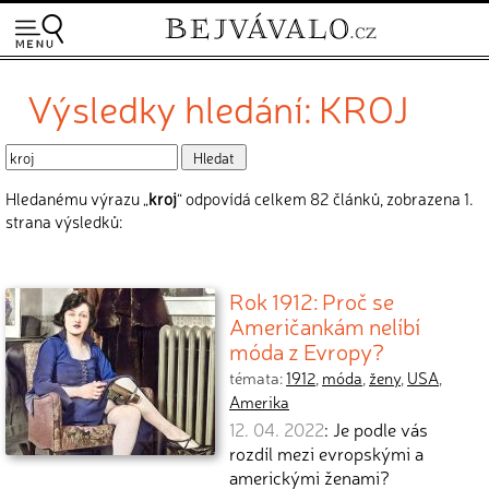
Výsledky hledání: KROJ
Hledanému výrazu „
kroj
“ odpovídá celkem 82 článků, zobrazena 1.
strana výsledků:
Rok 1912: Proč se
Američankám nelíbí
móda z Evropy?
témata:
1912
,
móda
,
ženy
,
USA
,
Amerika
12. 04. 2022
: Je podle vás
rozdíl mezi evropskými a
americkými ženami?