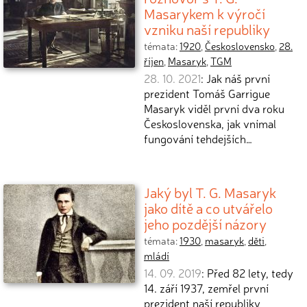
Masarykem k výročí
vzniku naší republiky
témata:
1920
,
Československo
,
28.
říjen
,
Masaryk
,
TGM
28. 10. 2021
: Jak náš první
prezident Tomáš Garrigue
Masaryk viděl první dva roku
Československa, jak vnímal
fungování tehdejších…
Jaký byl T. G. Masaryk
jako dítě a co utvářelo
jeho pozdější názory
témata:
1930
,
masaryk
,
děti
,
mládí
14. 09. 2019
: Před 82 lety, tedy
14. září 1937, zemřel první
prezident naší republiky