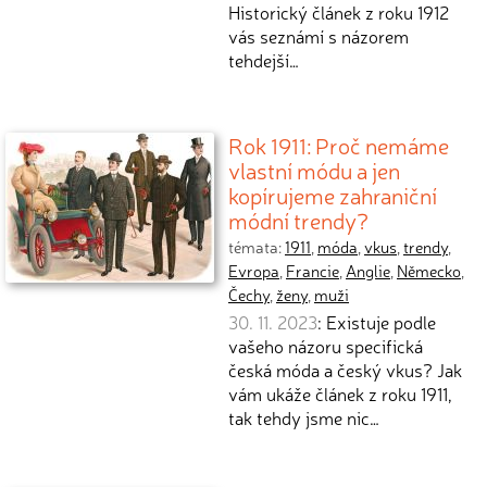
Historický článek z roku 1912
vás seznámí s názorem
tehdejší…
Rok 1911: Proč nemáme
vlastní módu a jen
kopírujeme zahraniční
módní trendy?
témata:
1911
,
móda
,
vkus
,
trendy
,
Evropa
,
Francie
,
Anglie
,
Německo
,
Čechy
,
ženy
,
muži
30. 11. 2023
: Existuje podle
vašeho názoru specifická
česká móda a český vkus? Jak
vám ukáže článek z roku 1911,
tak tehdy jsme nic…