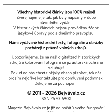
Všechny historické články jsou 100% reálné!
Zveřejňujeme je tak, jak byly napsány v době
původního vydání.
V historických článcích nejsou prováděny žádné
jazykové úpravy podle dnešního pravopisu.
Námi vydávané historické texty, fotografie a obrázky
pocházejí z právně volných zdrojů.
Upozorňujeme, že na naši digitalizaci historických
zdrojů a kolorování fotografií se již autorská ochrana
vztahuje!
Pokud od nás chcete nějaký obsah přebírat, tak nás
prosím nejdříve
kontaktujte
pro domluvení podmínek.
Děkujeme za pochopení.
© 2011 - 2026
Bejvávalo.cz
ISSN 2570-690X
Magazín Bejvávalo.cz je již od počátů svého fungování