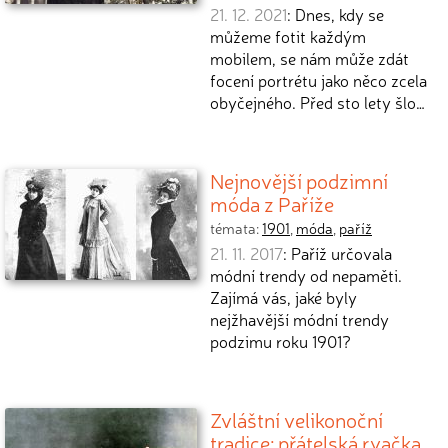
21. 12. 2021
: Dnes, kdy se
můžeme fotit každým
mobilem, se nám může zdát
focení portrétu jako něco zcela
obyčejného. Před sto lety šlo…
Nejnovější podzimní
móda z Paříže
témata:
1901
,
móda
,
paříž
21. 11. 2017
: Paříž určovala
módní trendy od nepaměti.
Zajímá vás, jaké byly
nejžhavější módní trendy
podzimu roku 1901?
Zvláštní velikonoční
tradice: přátelská rvačka