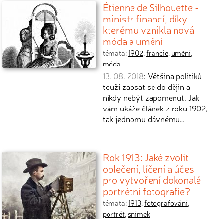
Étienne de Silhouette -
ministr financí, díky
kterému vznikla nová
móda a umění
témata:
1902
,
francie
,
umění
,
móda
13. 08. 2018
: Většina politiků
touží zapsat se do dějin a
nikdy nebýt zapomenut. Jak
vám ukáže článek z roku 1902,
tak jednomu dávnému…
Rok 1913: Jaké zvolit
oblečení, líčení a účes
pro vytvoření dokonalé
portrétní fotografie?
témata:
1913
,
fotografování
,
portrét
,
snímek