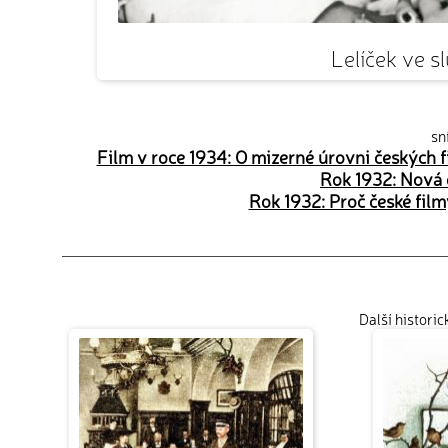
Lelíček ve 
sn
Film v roce 1934: O mizerné úrovni českých f
Rok 1932: Nová 
Rok 1932: Proč české fil
Další histori