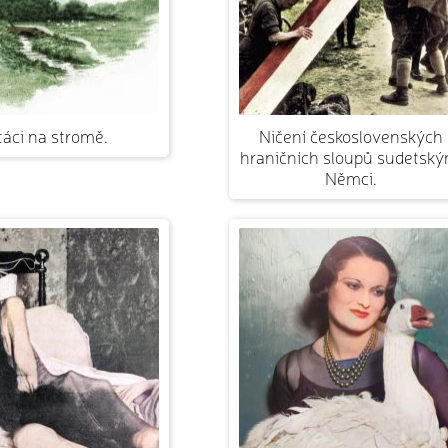
táci na stromě.
Ničení československých
hraničních sloupů sudetský
Němci.