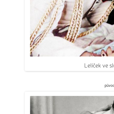
Lelíček ve 
původ