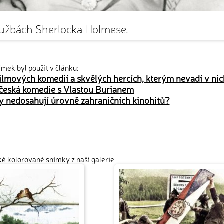
službách Sherlocka Holmese.
ímek byl použit v článku:
ilmových komedií a skvělých hercích, kterým nevadí v nic
česká komedie s Vlastou Burianem
my nedosahují úrovně zahraničních kinohitů?
cké kolorované snímky z naší galerie