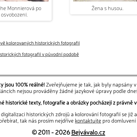
che Monnierová po
Žena s husou.
osvobození.
ově kolorovaných historických fotografií
historických fotografií v původní podobě
ky jsou 100% reálné!
Zveřejňujeme je tak, jak byly napsány 
článcích nejsou prováděny žádné jazykové úpravy podle dne
 historické texty, fotografie a obrázky pocházejí z právně v
igitalizaci historických zdrojů a kolorování fotografií se již
řebírat, tak nás prosím nejdříve
kontaktujte
pro domluvení
© 2011 - 2026
Bejvávalo.cz