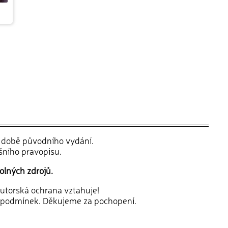
v době původního vydání.
šního pravopisu.
olných zdrojů.
 autorská ochrana vztahuje!
 podmínek. Děkujeme za pochopení.