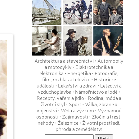
Architektura a stavebnictví
•
Automobily
a motocykly
•
Elektrotechnika a
elektronika
•
Energetika
•
Fotografie,
film, rozhlas a televize
•
Historické
události
•
Lékařství a zdraví
•
Letectví a
vzduchoplavba
•
Námořnictvo a lodě
•
Recepty, vaření a jídlo
•
Rodina, móda a
životní styl
•
Sport
•
Válka, zbraně a
vojenství
•
Věda a výzkum
•
Významné
osobnosti
•
Zajímavosti
•
Zločin a trest,
nehody
•
Železnice
•
Životní prostředí,
příroda a zemědělství