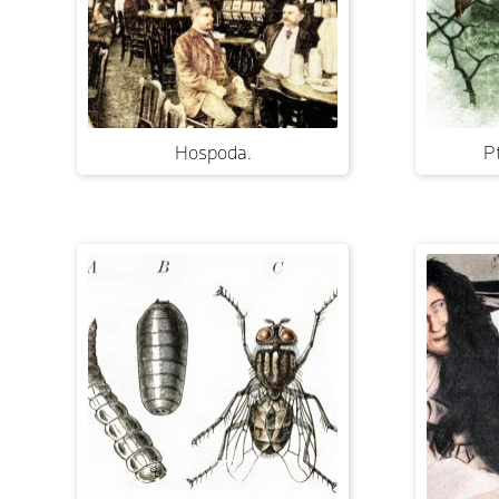
Hospoda.
P