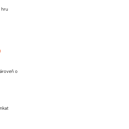
í hru
m
zároveň o
rnkat