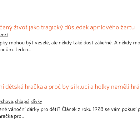
čený život jako tragický důsledek aprílového žertu
smrt
típky mohou být veselé, ale někdy také dost zákeřné. A někdy m
koncům. Jeden…
ní dětská hračka a proč by si kluci a holky neměli hrá
ýchova
,
chlapci
,
dívky
ené vánoční dárky pro děti? Článek z roku 1928 se vám pokusí p
hračka pro…