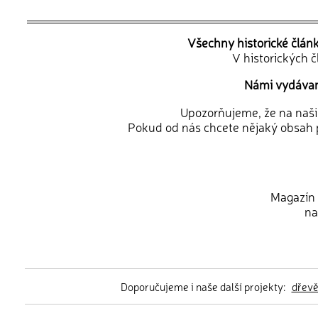
Všechny historické člán
V historických 
Námi vydávané
Upozorňujeme, že na naši d
Pokud od nás chcete nějaký obsah p
Magazín 
na
Doporučujeme i naše další projekty:
dřev