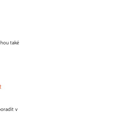
ohou také
t
oradit v