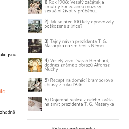
1)
Rok 1908: Veselý začátek a
smutný konec aneb mužský
sexuální život v průběhu…
2)
Jak se před 100 lety opravovaly
poškozené silnice?
3)
Tajný návrh prezidenta T. G.
Masaryka na smíření s Němci
jako jsou
4)
Veselý život Sarah Bernhard,
dodnes známé z obrazů Alfonse
Muchy
5)
Recept na domácí bramborové
chipsy z roku 1936
ilo
6)
Dojemné reakce z celého světa
na smrt prezidenta T. G. Masaryka
rozhodně
Kolorované snímky