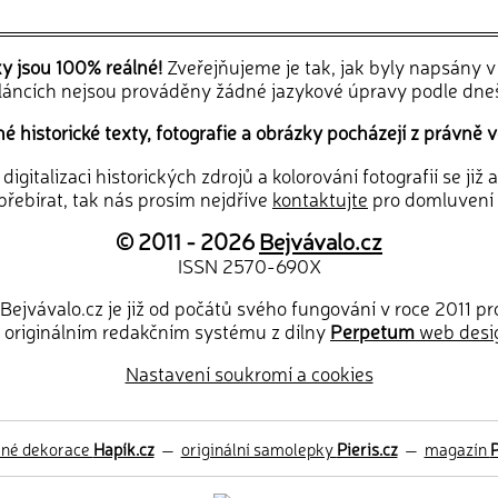
ky jsou 100% reálné!
Zveřejňujeme je tak, jak byly napsány 
článcích nejsou prováděny žádné jazykové úpravy podle dne
 historické texty, fotografie a obrázky pocházejí z právně v
igitalizaci historických zdrojů a kolorování fotografií se již
řebírat, tak nás prosím nejdříve
kontaktujte
pro domluvení
© 2011 - 2026
Bejvávalo.cz
ISSN 2570-690X
Bejvávalo.cz je již od počátů svého fungování v roce 2011 p
 originálním redakčním systému z dílny
Perpetum
web desi
Nastavení soukromí a cookies
ěné dekorace
Hapík.cz
—
originální samolepky
Pieris.cz
—
magazín
P