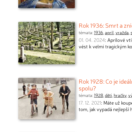
Rok 1936: Smrt a zni
témata:
1936
,
apríl
,
vražda
,
01. 04. 2024
: Aprílové v
vést k velmi tragickým 
Rok 1928: Co je ideál
spolu?
témata:
1928
,
děti
,
hračky
,
v
17. 12. 2021
: Máte už koup
tom, jak vypadá nejlepší 