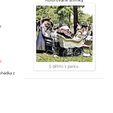
o
u
S dětmi v parku.
pohádka z