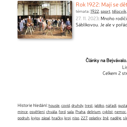
Rok 1922: Mají se dět
témata:
1922
,
sport
,
tělocvik
27. 11. 2023
: Mnoho rodič
Sáblíkovou. Je ale v pořá
Články na Bejvávalo.
Li
Celkem 2 st
Historie hledání:
housle
,
covid
,
druhdy
,
trest
,
jablko
,
nářadí
,
gust
mince
,
osvětlení
,
chvála
,
ford
,
sala
,
Praha
,
delirium
,
cyklist
,
nemoc
podruh
,
kyjov
,
zápal
,
hračky
,
kroj
,
niso
,
227
,
oplatky
,
žně
,
naděje
,
s 