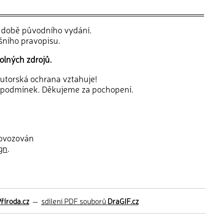
v době původního vydání.
šního pravopisu.
olných zdrojů.
 autorská ochrana vztahuje!
 podmínek. Děkujeme za pochopení.
rovozován
gn
.
říroda.cz
—
sdílení PDF souborů
DraGIF.cz