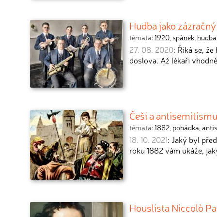
Hudba jako zázračný
témata:
1920
,
spánek
,
hudba
27. 08. 2020
: Říká se, že
doslova. Až lékaři vhodn
Češi a antisemitism
témata:
1882
,
pohádka
,
anti
18. 10. 2021
: Jaký byl pře
roku 1882 vám ukáže, j
Houslista Niccolò Pa