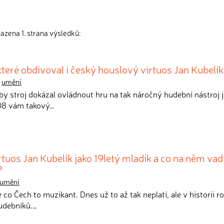
razena 1. strana výsledků:
teré obdivoval i český houslový virtuos Jan Kubelík
,
umění
by stroj dokázal ovládnout hru na tak náročný hudební nástroj 
908 vám takový…
rtuos Jan Kubelík jako 19letý mladík a co na něm vad
?
umění
že co Čech to muzikant. Dnes už to až tak neplatí, ale v historii 
udebníků.…