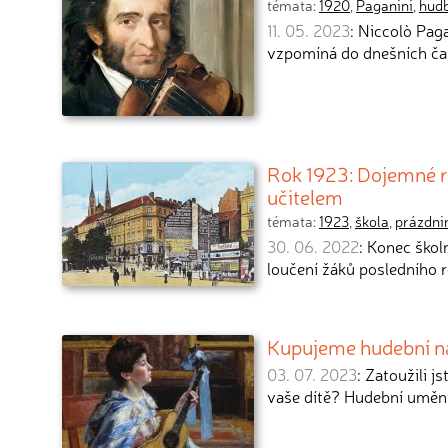
témata:
1920
,
Paganini
,
hud
11. 05. 2023
: Niccolò Paga
vzpomíná do dnešních ča
Rok 1923: Dojemné r
učitelem
témata:
1923
,
škola
,
prázdni
30. 06. 2022
: Konec škol
loučení žáků posledního 
Kupujeme hudební ná
03. 07. 2023
: Zatoužili j
vaše dítě? Hudební umění