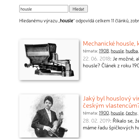
Hledanému výrazu „
housle
“ odpovídá celkem 11 článků, zob
Mechanické housle, k
témata:
1908
,
housle
,
hudba
22. 06. 2018
: Je možné, a
housle? Článek z roku 1
Jaký byl houslový vi
českým vlastencům
témata:
1900
,
housle
,
čechy
,
28. 02. 2019
: Říkalo se, 
máme řadu špičkových h