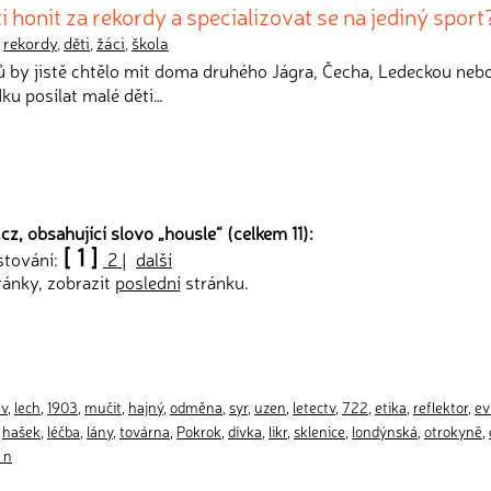
i honit za rekordy a specializovat se na jediný sport
,
rekordy
,
děti
,
žáci
,
škola
ů by jistě chtělo mít doma druhého Jágra, Čecha, Ledeckou neb
dku posílat malé děti…
cz, obsahující slovo „
housle
“ (celkem 11):
[ 1 ]
stování:
2
|
další
ránky, zobrazit
poslední
stránku.
av
,
lech
,
1903
,
mučit
,
hajný
,
odměna
,
syr
,
uzen
,
letectv
,
722
,
etika
,
reflektor
,
ev
,
hašek
,
léčba
,
lány
,
továrna
,
Pokrok
,
dívka
,
likr
,
sklenice
,
londýnská
,
otrokyně
,
k n