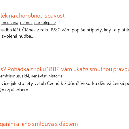
 lék na chorobnou spavost
,
medicína
,
nemoc
,
narkolepsie
 hudba léčí. Článek z roku 1920 vám popíše případy, kdy to platil
ě zvolená hudba…
us? Pohádka z roku 1882 vám ukáže smutnou pravd
semitismus
,
židé
,
nenávist
,
historie
d více jak sto lety vztah Čechů k židům? Vskutku děsivá česká 
akým způsobem…
ganini a jeho smlouva s ďáblem