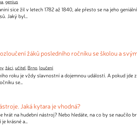
ba
,
genius
nini sice žil v letech 1782 až 1840, ale přesto se na jeho geniáln
sů. Jaký byl…
ozloučení žáků posledního ročníku se školou a svý
ny
,
žáci
,
učitel
,
Brno
,
loučení
ního roku je vždy slavnostní a dojemnou událostí. A pokud jde 
ročníku se…
stroje. Jaká kytara je vhodná?
ste hrát na hudební nástroj? Nebo hledáte, na co by se naučilo b
 je krásné a…