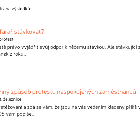
strana výsledků:
 farář stávkovat?
protest
stě právo vyjádřit svůj odpor k něčemu stávkou. Ale stávkující
ánek z roku…
inný způsob protestu nespokojených zaměstnanců
t
,
železnice
přetěžováni a zdá se vám, že jsou na vás vedením kladeny příliš 
905 vám popíše…