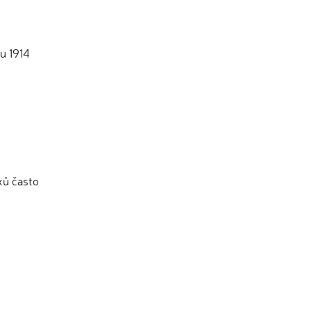
u 1914
xů často