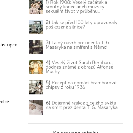
1)
Rok 1908: Veselý začátek a
smutný konec aneb mužský
sexuální život v průběhu…
2)
Jak se před 100 lety opravovaly
poškozené silnice?
3)
Tajný návrh prezidenta T. G.
 zástupce
Masaryka na smíření s Němci
4)
Veselý život Sarah Bernhard,
dodnes známé z obrazů Alfonse
Muchy
5)
Recept na domácí bramborové
chipsy z roku 1936
velké
6)
Dojemné reakce z celého světa
na smrt prezidenta T. G. Masaryka
Kolorované snímky