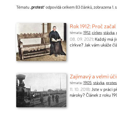
Tématu „
protest
“ odpovídá celkem 83 článků, zobrazena 1. 
Rok 1912: Proč začal
témata:
1912
,
církev
,
stávka
,
08. 09. 2021
: Každý má ji
církve? Jak vám ukáže čl
Zajímavý a velmi úč
témata:
1905
,
stávka
,
protes
11. 10. 2018
: Jste v práci 
nároky? Článek z roku 1