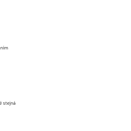
dním
é stejná