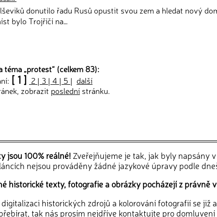
bolševiků donutilo řadu Rusů opustit svou zem a hledat nový d
íst bylo Trojříčí na…
a téma „
protest
“ (celkem 83):
[ 1 ]
ání:
2
|
3
|
4
|
5
|
další
ránek, zobrazit
poslední
stránku.
ky jsou 100% reálné!
Zveřejňujeme je tak, jak byly napsány 
článcích nejsou prováděny žádné jazykové úpravy podle dne
 historické texty, fotografie a obrázky pocházejí z právně v
igitalizaci historických zdrojů a kolorování fotografií se již
řebírat, tak nás prosím nejdříve
kontaktujte
pro domluvení