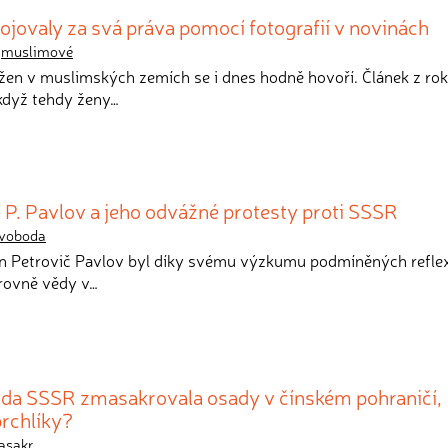
ojovaly za svá práva pomocí fotografií v novinách
,
muslimové
 žen v muslimských zemích se i dnes hodně hovoří. Článek z rok
, když tehdy ženy…
. P. Pavlov a jeho odvážné protesty proti SSSR
voboda
van Petrovič Pavlov byl díky svému výzkumu podmíněných refle
rovně vědy v…
da SSSR zmasakrovala osady v čínském pohraničí,
rchlíky?
asakr