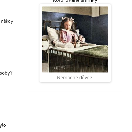
e někdy
osoby?
Nemocné děvče.
ylo