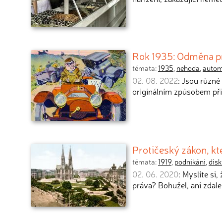
Rok 1935: Odměna pro 
témata:
1935
,
nehoda
,
autom
02. 08. 2022
: Jsou různ
originálním způsobem při
Protičeský zákon, kt
témata:
1919
,
podnikání
,
dis
02. 06. 2020
: Myslíte si
práva? Bohužel, ani zdal