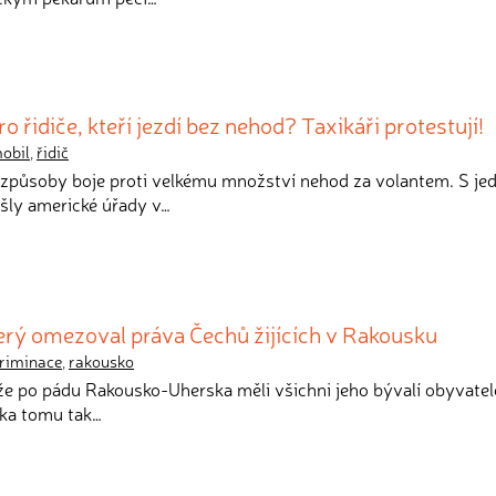
řidiče, kteří jezdí bez nehod? Taxikáři protestují!
obil
,
řidič
é způsoby boje proti velkému množství nehod za volantem. S je
šly americké úřady v…
erý omezoval práva Čechů žijících v Rakousku
kriminace
,
rakousko
, že po pádu Rakousko-Uherska měli všichni jeho bývalí obyvatel
eka tomu tak…