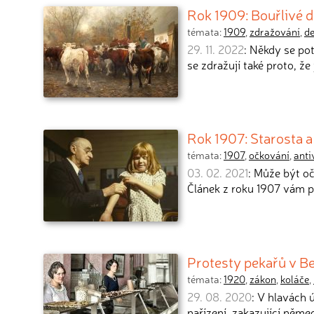
Rok 1909: Bouřlivé 
témata:
1909
,
zdražování
,
d
29. 11. 2022
: Někdy se pot
se zdražují také proto, že 
Rok 1907: Starosta a 
témata:
1907
,
očkování
,
anti
03. 02. 2021
: Může být o
Článek z roku 1907 vám p
Protesty pekařů v Be
témata:
1920
,
zákon
,
koláče
,
29. 08. 2020
: V hlavách 
nařízení, zakazující něm