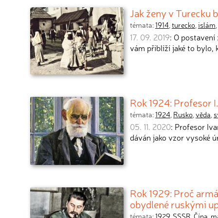
Jak ženy v Turecku b
témata:
1914
,
turecko
,
islám
17. 09. 2019
: O postavení
vám přiblíží jaké to bylo
Rok 1924: Profesor I
témata:
1924
,
Rusko
,
věda
,
s
05. 11. 2020
: Profesor I
dáván jako vzor vysoké ú
Rok 1929: Proč armá
obydlené ruskými up
témata:
1929
,
SSSR
,
Čína
,
m