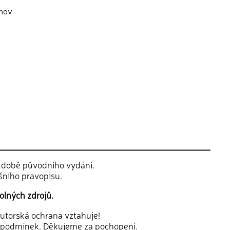
omov
v době původního vydání.
šního pravopisu.
olných zdrojů.
 autorská ochrana vztahuje!
 podmínek. Děkujeme za pochopení.