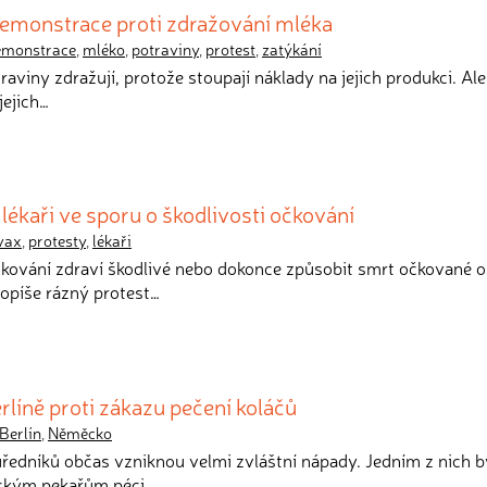
demonstrace proti zdražování mléka
emonstrace
,
mléko
,
potraviny
,
protest
,
zatýkání
raviny zdražují, protože stoupají náklady na jejich produkci. Al
jejich…
lékaři ve sporu o škodlivosti očkování
vax
,
protesty
,
lékaři
čkování zdraví škodlivé nebo dokonce způsobit smrt očkované 
opíše rázný protest…
rlíně proti zákazu pečení koláčů
Berlín
,
Něměcko
úředníků občas vzniknou velmi zvláštní nápady. Jedním z nich b
eckým pekařům péci…