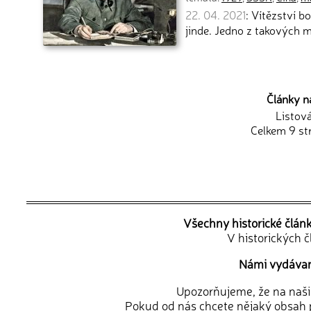
22. 04. 2021
: Vítězství 
jinde. Jedno z takových m
Články n
Listov
Celkem 9 st
Všechny historické člán
V historických 
Námi vydávané
Upozorňujeme, že na naši d
Pokud od nás chcete nějaký obsah p