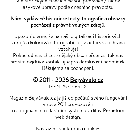
V historických článcích nejsou prováděny žádné
jazykové úpravy podle dnešního pravopisu.
Námi vydávané historické texty, fotografie a obrázky
pocházejí z právně volných zdrojů.
Upozorňujeme, že na naši digitalizaci historických
zdrojů a kolorování fotografií se již autorská ochrana
vztahuje!
Pokud od nás chcete nějaký obsah přebírat, tak nás
prosím nejdříve
kontaktujte
pro domluvení podmínek.
Děkujeme za pochopení.
© 2011 - 2026
Bejvávalo.cz
ISSN 2570-690X
Magazín Bejvávalo.cz je již od počátů svého fungování
v roce 2011 provozován
na originálním redakčním systému z dílny
Perpetum
web design
.
Nastavení soukromí a cookies