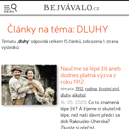
Články na téma: DLUHY
Tématu „
dluhy
“ odpovídá celkem 15 článků, zobrazena 1. strana
výsledků:
Naučme se lépe žít aneb
dodnes platná výzva z
roku 1912
témata:
1912
,
rodina
,
životní styl
,
dluhy
,
alkohol
16. 05. 2020
: Co to znamená
lépe žít? A žijeme si skutečně
lépe, než naši dávní předci za
dob Rakousko-Uherska?
Zkuste si přečíst…