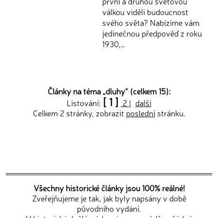
první a druhou světovou
válkou viděli budoucnost
svého světa? Nabízíme vám
jedinečnou předpověď z roku
1930,…
Články na téma „
dluhy
“ (celkem 15):
[ 1 ]
Listování:
2
|
další
Celkem 2 stránky, zobrazit
poslední
stránku.
Všechny historické články jsou 100% reálné!
Zveřejňujeme je tak, jak byly napsány v době
původního vydání.