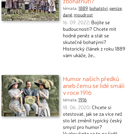
zbohatnutí?
témata:
1889
,
bohatství
,
peníze
,
daně
,
moudrost
16. 09. 2022
: Bojíte se
budoucnosti? Chcete mít
hodně peněz a stát se
skutečně bohatými?
Historický článek z roku 1889
vám ukáže, že…
Humor našich předků
aneb čemu se lidé smáli
v roce 1916
témata:
1916
18. 06. 2020
: Chcete si
otestovat, jak se za více než
sto let změnil typický český
smysl pro humor?
Vyzkoušejte se to na řadě