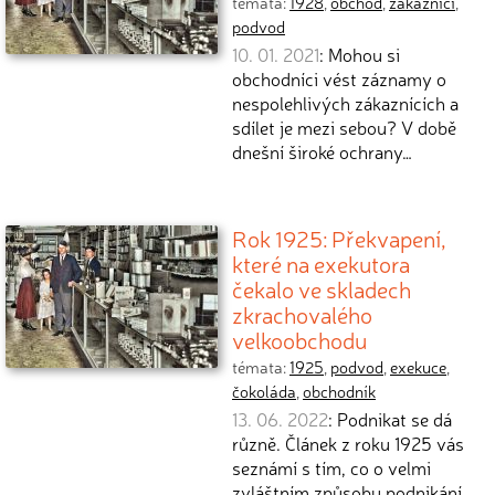
témata:
1928
,
obchod
,
zákazníci
,
podvod
10. 01. 2021
: Mohou si
obchodníci vést záznamy o
nespolehlivých zákaznících a
sdílet je mezi sebou? V době
dnešní široké ochrany…
Rok 1925: Překvapení,
které na exekutora
čekalo ve skladech
zkrachovalého
velkoobchodu
témata:
1925
,
podvod
,
exekuce
,
čokoláda
,
obchodník
13. 06. 2022
: Podnikat se dá
různě. Článek z roku 1925 vás
seznámí s tím, co o velmi
zvláštním způsobu podnikání