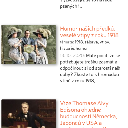
psaných i…
Humor našich předků:
veselé vtipy z roku 1918
témata:
1918
,
zábava
,
vtipy
,
historie
,
humor
13. 10. 2020
: Máte pocit, že se
potřebujete trošku zasmát a
odpočinout si od starostí naší
doby? Zkuste to s hromadou
vtipů z roku 1918,…
Vize Thomase Alvy
Edisona ohledně
budoucnosti Německa,
Japonců v USA a