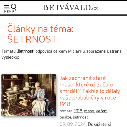
Články na téma:
ŠETRNOST
Tématu „
šetrnost
“ odpovídá celkem 14 článků, zobrazena 1. strana
výsledků:
Jak zachránit staré
maso, které už začalo
smrdět? Takhle to dělaly
naše prababičky v roce
1918
témata:
1918
,
maso
,
vaření
,
peníze
,
šetrnost
09. 09. 2024
: Dokážete si