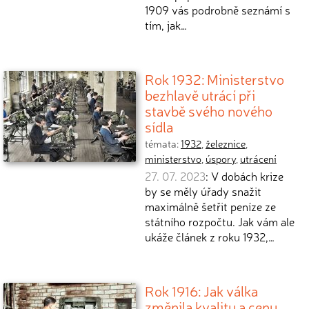
1909 vás podrobně seznámí s
tím, jak…
Rok 1932: Ministerstvo
bezhlavě utrácí při
stavbě svého nového
sídla
témata:
1932
,
železnice
,
ministerstvo
,
úspory
,
utrácení
27. 07. 2023
: V dobách krize
by se měly úřady snažit
maximálně šetřit peníze ze
státního rozpočtu. Jak vám ale
ukáže článek z roku 1932,…
Rok 1916: Jak válka
změnila kvalitu a cenu