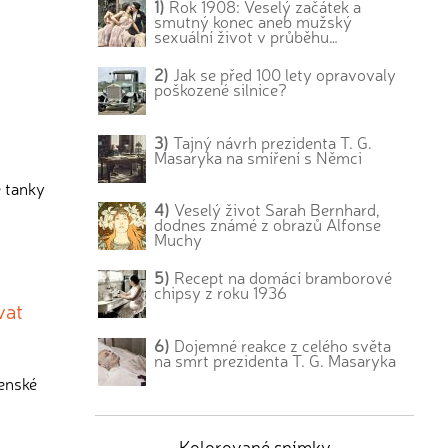
1)
Rok 1908: Veselý začátek a
smutný konec aneb mužský
sexuální život v průběhu…
2)
Jak se před 100 lety opravovaly
poškozené silnice?
3)
Tajný návrh prezidenta T. G.
Masaryka na smíření s Němci
é tanky
4)
Veselý život Sarah Bernhard,
dodnes známé z obrazů Alfonse
Muchy
5)
Recept na domácí bramborové
chipsy z roku 1936
vat
6)
Dojemné reakce z celého světa
na smrt prezidenta T. G. Masaryka
jenské
Kolorované snímky