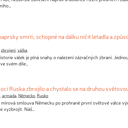
bního…
paprsky smrti, schopné na dálku ničit letadla a způ
,
zbrojení
,
válka
storie válek je plná snahy o nalezení zázračných zbraní. Jednou
ý ve svém díle…
ci Ruska zbrojilo a chystalo se na druhou světovo
í
,
armáda
,
Německo
,
Rusko
ká mírová smlouva Německu po prohrané první světové válce vý
e vyzbrojit. Náš…