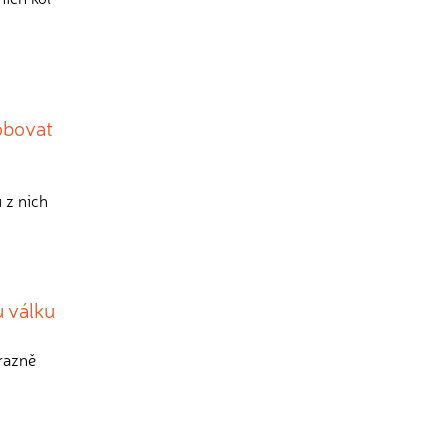
sobovat
 z nich
u válku
razně