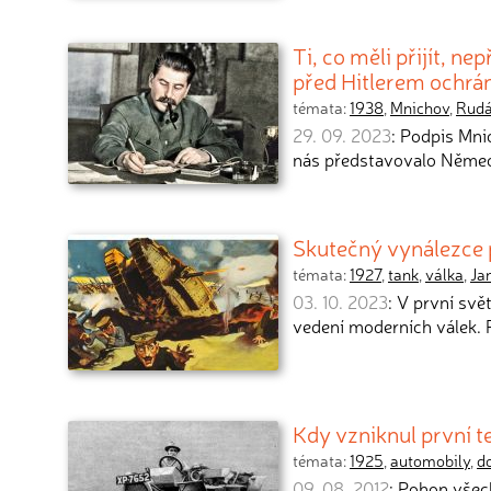
Ti, co měli přijít, ne
před Hitlerem ochrá
témata:
1938
,
Mnichov
,
Rudá
29. 09. 2023
: Podpis Mni
nás představovalo Něme
Skutečný vynálezce p
témata:
1927
,
tank
,
válka
,
Ja
03. 10. 2023
: V první svě
vedení moderních válek. P
Kdy vzniknul první 
témata:
1925
,
automobily
,
d
09. 08. 2012
: Pohon všech