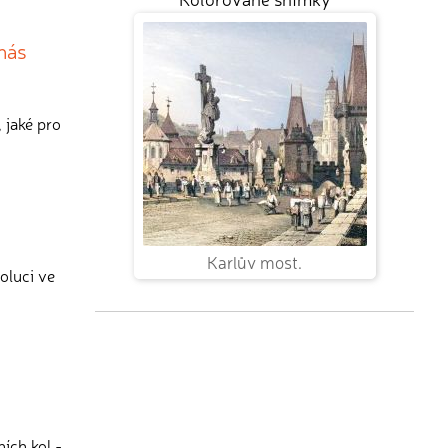
 nás
 jaké pro
Karlův most.
oluci ve
ích kol -