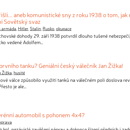
přišli... aneb komunistické sny z roku 1938 o tom, jak
ní Sovětský svaz
 armáda
,
Hitler
,
Stalin
,
Rusko
,
okupace
chovské dohody 29. září 1938 potvrdil dlouho tušené nebezpečí,
cko vedené Adolfem…
rvního tanku? Geniální český válečník Jan Žižka!
n Žižka
,
husité
tové válce způsobilo využití tanků na válečném poli doslova rev
řesto je ale…
terénní automobil s pohonem 4x4?
oprava
 kol, nezávislé zavěšení náprav a dokonce řízení předních i zadn