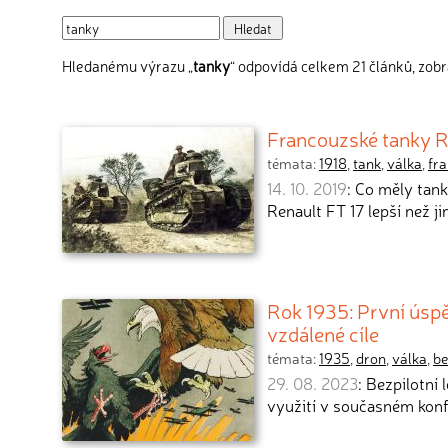
Hledanému výrazu „
tanky
“ odpovídá celkem 21 článků, zobr
Francouzské tanky Re
témata:
1918
,
tank
,
válka
,
fra
14. 10. 2019
: Co měly tan
Renault FT 17 lepší než ji
Rok 1935: První úsp
vzdálené cíle
témata:
1935
,
dron
,
válka
,
be
29. 08. 2023
: Bezpilotní
využití v současném konf