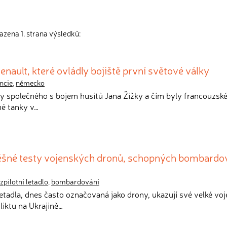
azena 1. strana výsledků:
nault, které ovládly bojiště první světové války
ncie
,
německo
ky společného s bojem husitů Jana Žižky a čím byly francouzsk
né tanky v…
ěšné testy vojenských dronů, schopných bombardo
zpilotní letadlo
,
bombardování
 letadla, dnes často označovaná jako drony, ukazují své velké vo
liktu na Ukrajině…