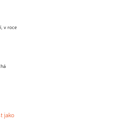
, v roce
chá
t jako