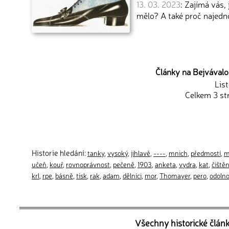
13. 03. 2023
: Zajímá vás,
mělo? A také proč najedn
Články na Bejvávalo.
Lis
Celkem 3 st
Historie hledání:
tanky
,
vysoký
,
jihlavě
,
----
,
mnich
,
předmostí
,
m
učeň
,
kouř
,
rovnoprávnost
,
pečeně
,
1903
,
anketa
,
vydra
,
kat
,
čištěn
krl
,
rpe
,
básně
,
tisk
,
rak
,
adam
,
dělníci
,
mor
,
Thomayer
,
pero
,
odolno
Všechny historické člán