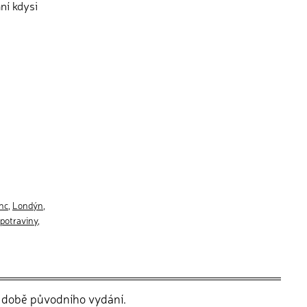
ní kdysi
inc
,
Londýn
,
potraviny
,
v době původního vydání.