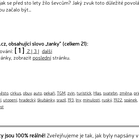
 jak se před sto lety žilo ševcům? Jaký zvuk toto důležité povolá
ou začalo být…
cz, obsahující slovo „
tanky
“ (celkem 21):
[ 1 ]
tování:
2
|
3
|
další
ránky, zobrazit
poslední
stránku.
ěsto
,
cirkus
,
obuv
,
auto
,
pekaři
,
TGM
,
zvin
,
turistick
,
Hlas
,
svatebn
,
změna
,
pr
í
,
utopení
,
hradecký
,
škubánky
,
srazil
,
193
,
lny
,
minulosti
,
ruský
,
1922
,
spánek
,
st
ky jsou 100% reálné!
Zveřejňujeme je tak, jak byly napsány 