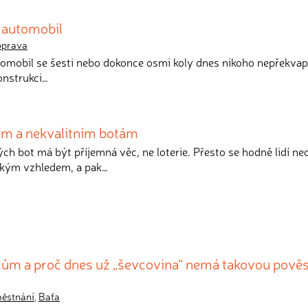
í automobil
oprava
tomobil se šesti nebo dokonce osmi koly dnes nikoho nepřekvapí
konstrukci…
ým a nekvalitním botám
ch bot má být příjemná věc, ne loterie. Přesto se hodně lidí ne
zkým vzhledem, a pak…
vcům a proč dnes už „ševcovina“ nemá takovou pověs
ěstnání
,
Baťa