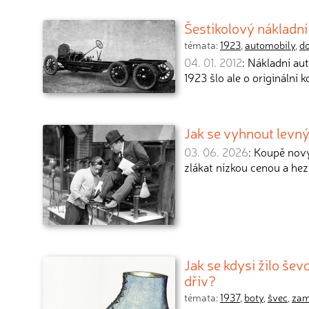
Šestikolový nákladn
témata:
1923
,
automobily
,
d
04. 01. 2012
: Nákladní au
1923 šlo ale o originální 
Jak se vyhnout levn
03. 06. 2026
: Koupě nový
zlákat nízkou cenou a he
Jak se kdysi žilo še
dřív?
témata:
1937
,
boty
,
švec
,
zam