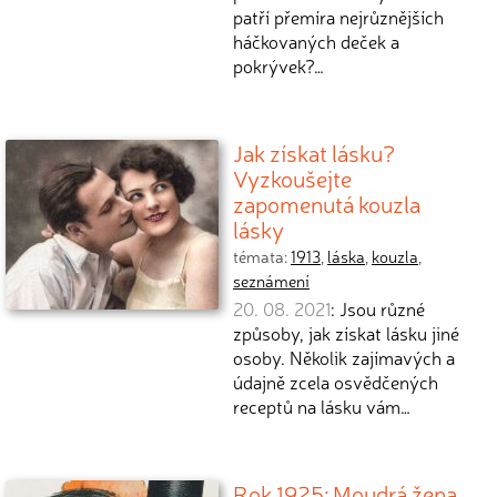
patří přemíra nejrůznějších
háčkovaných deček a
pokrývek?…
Jak získat lásku?
Vyzkoušejte
zapomenutá kouzla
lásky
témata:
1913
,
láska
,
kouzla
,
seznámení
20. 08. 2021
: Jsou různé
způsoby, jak získat lásku jiné
osoby. Několik zajímavých a
údajně zcela osvědčených
receptů na lásku vám…
Rok 1925: Moudrá žena