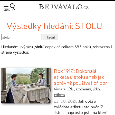
Výsledky hledání: STOLU
Hledanému výrazu „
stolu
“ odpovídá celkem 68 článků, zobrazena 1.
strana výsledků:
Rok 1912: Dokonalá
etiketa u stolu aneb jak
správně používat příbor
témata:
1912
,
stolování
,
jídlo
,
etiketa
22. 08. 2021
: Jak dobře
zvládáte etiketu stolování?
Jste si naprosto jisti, na které