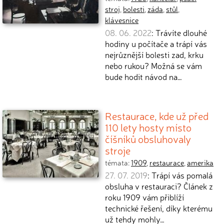
stroj
,
bolesti
,
záda
,
stůl
,
klávesnice
08. 06. 2022
: Trávíte dlouhé
hodiny u počítače a trápí vás
nejrůznější bolesti zad, krku
nebo rukou? Možná se vám
bude hodit návod na…
Restaurace, kde už před
110 lety hosty místo
číšníků obsluhovaly
stroje
témata:
1909
,
restaurace
,
amerika
27. 07. 2019
: Trápí vás pomalá
obsluha v restauraci? Článek z
roku 1909 vám přiblíží
technické řešení, díky kterému
už tehdy mohly…