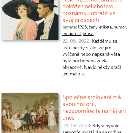
dokáže i nelichotivou
poznámku obrátit ve
svůj prospěch
témata:
1925
,
ženy
,
etiketa
,
humor
,
moudrost
,
krása
22. 05. 2022
: Každému se
jistě někdy stalo, že jím
vyřčená nebo napsaná věta
byla pochopena zcela
obráceně. Navíc někdy stačí
jen málo a…
Společné stolování má
svou historii,
nezapomínejte na něj ani
dnes
08. 06. 2023
: Kdysi bývalo
samozřejmostí, že se rodina