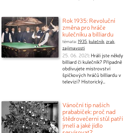
Rok 1935: Revoluční
změna pro hráče
kulečníku a billiardu
témata:
1935
,
kulečník
,
zrak
,
zajímavosti
25. 06. 2021
: Hráli jste někdy
billiard či kulečník? Případně
obdivujete mistrovství
špičkových hráčů billiardu v
televizi? Historický…
Vánoční tip našich
prababiček: proč nad
štědrovečerní stůl patří
jmelí a jaké jídlo
servírovat?