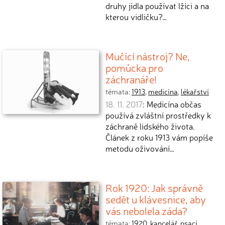
druhy jídla používat lžíci a na
kterou vidličku?…
Mučící nástroj? Ne,
pomůcka pro
záchranáře!
témata:
1913
,
medicína
,
lékařství
18. 11. 2017
: Medicína občas
používá zvláštní prostředky k
záchraně lidského života.
Článek z roku 1913 vám popíše
metodu oživování…
Rok 1920: Jak správně
sedět u klávesnice, aby
vás nebolela záda?
témata:
1920
,
kancelář
,
psací