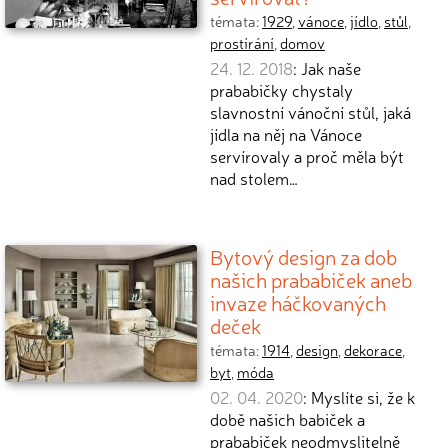
témata:
1929
,
vánoce
,
jídlo
,
stůl
,
prostírání
,
domov
24. 12. 2018
: Jak naše
prababičky chystaly
slavnostní vánoční stůl, jaká
jídla na něj na Vánoce
servírovaly a proč měla být
nad stolem…
Bytový design za dob
našich prababiček aneb
invaze háčkovaných
deček
témata:
1914
,
design
,
dekorace
,
byt
,
móda
02. 04. 2020
: Myslíte si, že k
době našich babiček a
prababiček neodmyslitelně