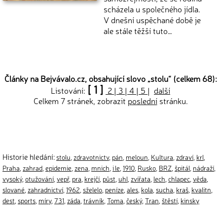
scházela u společného jídla.
V dnešní uspěchané době je
ale stále těžší tuto…
Články na Bejvávalo.cz, obsahující slovo „
stolu
“ (celkem 68):
[ 1 ]
Listování:
2
|
3
|
4
|
5
|
další
Celkem 7 stránek, zobrazit
poslední
stránku.
Historie hledání:
stolu
,
zdravotnictv
,
pán
,
meloun
,
Kultura
,
zdraví
,
krl
,
Praha
,
zahrad
,
epidemie
,
zena
,
mnich
,
i le
,
1910
,
Rusko
,
BRZ
,
špitál
,
nádraží
,
vysoký
,
otužování
,
vepř
,
pra
,
krejčí
,
půst
,
uhl
,
zvířata
,
lech
,
chlapec
,
věda
,
slované
,
zahradnictví
,
1962
,
sželelo
,
peníze
,
ales
,
kola
,
sucha
,
kraš
,
kvalitn
,
dest
,
sports
,
míry
,
731
,
záda
,
trávník
,
Toma
,
český
,
Tran
,
štěstí
,
kinsky