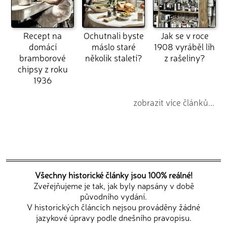
Recept na
Ochutnali byste
Jak se v roce
domácí
máslo staré
1908 vyráběl líh
bramborové
několik staletí?
z rašeliny?
chipsy z roku
1936
zobrazit více článků...
Všechny historické články jsou 100% reálné!
Zveřejňujeme je tak, jak byly napsány v době
původního vydání.
V historických článcích nejsou prováděny žádné
jazykové úpravy podle dnešního pravopisu.