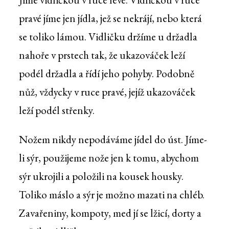
pravé jíme jen jídla, jež se nekrájí, nebo která
se toliko lámou. Vidličku držíme u držadla
nahoře v prstech tak, že ukazováček leží
podél držadla a řídí jeho pohyby. Podobně
nůž, vždycky v ruce pravé, jejíž ukazováček
leží podél střenky.
Nožem nikdy nepodáváme jídel do úst. Jíme-
li sýr, použijeme nože jen k tomu, abychom
sýr ukrojili a položili na kousek housky.
Toliko máslo a sýr je možno mazati na chléb.
Zavařeniny, kompoty, med jí se lžicí, dorty a