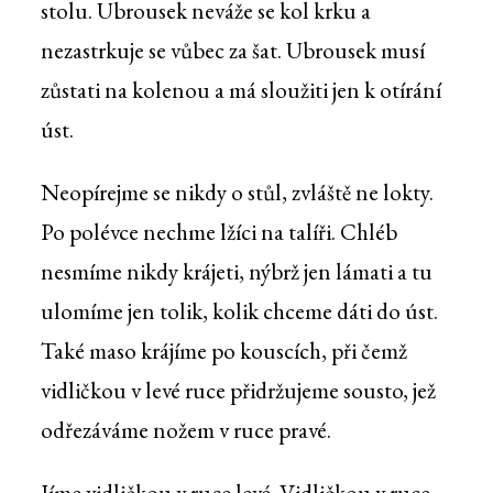
stolu. Ubrousek neváže se kol krku a
nezastrkuje se vůbec za šat. Ubrousek musí
zůstati na kolenou a má sloužiti jen k otírání
úst.
Neopírejme se nikdy o stůl, zvláště ne lokty.
Po polévce nechme lžíci na talíři. Chléb
nesmíme nikdy krájeti, nýbrž jen lámati a tu
ulomíme jen tolik, kolik chceme dáti do úst.
Také maso krájíme po kouscích, při čemž
vidličkou v levé ruce přidržujeme sousto, jež
odřezáváme nožem v ruce pravé.
Jíme vidličkou v ruce levé. Vidličkou v ruce