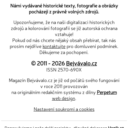
Námi vydávané historické texty, fotografie a obrázky
pocházejí z právně volných zdrojů.
Upozorňujeme, že na naši digitalizaci historických
zdrojů a kolorování fotografií se již autorská ochrana
vztahuje!
Pokud od nás chcete nějaký obsah přebírat, tak nás
prosím nejdříve
kontaktujte
pro domluvení podmínek.
Děkujeme za pochopení.
© 2011 - 2026
Bejvávalo.cz
ISSN 2570-690X
Magazín Bejvávalo.cz je již od počátů svého fungování
v roce 2011 provozován
na originálním redakčním systému z dílny
Perpetum
web design
.
Nastavení soukromí a cookies
Doporučujeme i naše další projekty:
dřevěné dekorace
Hapík.cz