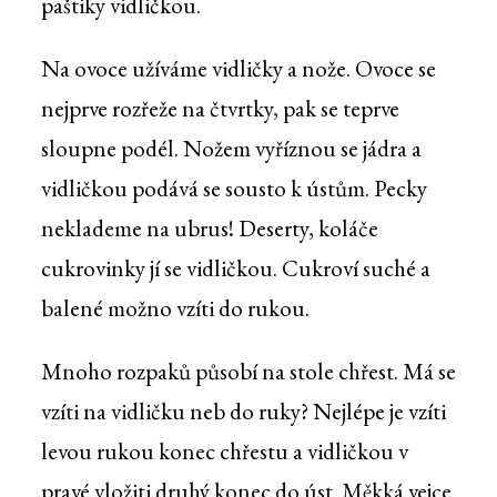
paštiky vidličkou.
Na ovoce užíváme vidličky a nože. Ovoce se
nejprve rozřeže na čtvrtky, pak se teprve
sloupne podél. Nožem vyříznou se jádra a
vidličkou podává se sousto k ústům. Pecky
neklademe na ubrus! Deserty, koláče
cukrovinky jí se vidličkou. Cukroví suché a
balené možno vzíti do rukou.
Mnoho rozpaků působí na stole chřest. Má se
vzíti na vidličku neb do ruky? Nejlépe je vzíti
levou rukou konec chřestu a vidličkou v
pravé vložiti druhý konec do úst. Měkká vejce