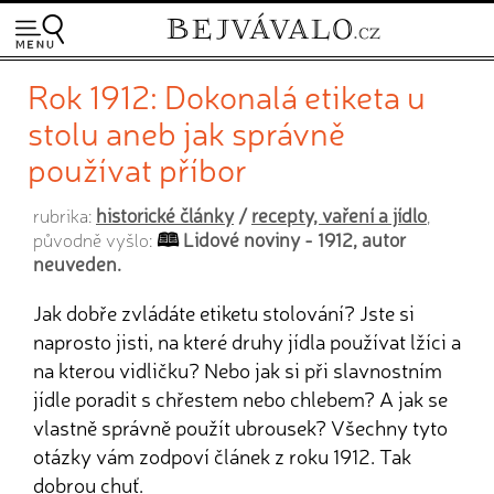
Rok 1912: Dokonalá etiketa u
stolu aneb jak správně
používat příbor
historické články
/
recepty, vaření a jídlo
rubrika:
,
Lidové noviny - 1912, autor
původně vyšlo:
neuveden.
Jak dobře zvládáte etiketu stolování? Jste si
naprosto jisti, na které druhy jídla používat lžíci a
na kterou vidličku? Nebo jak si při slavnostním
jídle poradit s chřestem nebo chlebem? A jak se
vlastně správně použít ubrousek? Všechny tyto
otázky vám zodpoví článek z roku 1912. Tak
dobrou chuť.