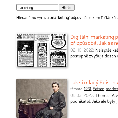
Hledanému výrazu „
marketing
“ odpovídá celkem 11 článků, 
Digitální marketing
přizpůsobit. Jak se n
02. 10. 2022
: Nejspíše k
postupně zvyšuje dosah o
Jak si mladý Edison 
témata:
1931
,
Edison
,
market
01. 03. 2022
: Thomas Alv
podnikatel. Jaké ale byly 