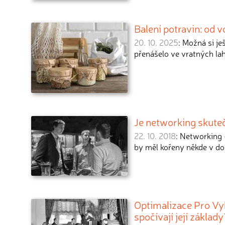
Balení potravin: od 
20. 10. 2025
: Možná si je
přenášelo ve vratných la
Je networking skuteč
22. 10. 2018
: Networking 
by měl kořeny někde v d
Optimalizace Pro Vyh
spočívají její základ