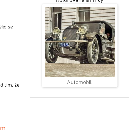
éko se
Automobil.
d tím, že
čem