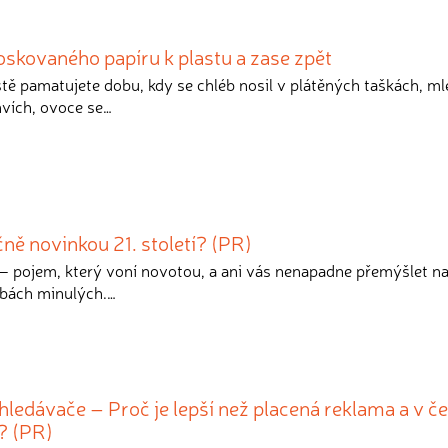
voskovaného papíru k plastu a zase zpět
ště pamatujete dobu, kdy se chléb nosil v plátěných taškách, ml
hvích, ovoce se…
ně novinkou 21. století? (PR)
– pojem, který voní novotou, a ani vás nenapadne přemýšlet na
obách minulých.…
ledávače – Proč je lepší než placená reklama a v 
y? (PR)