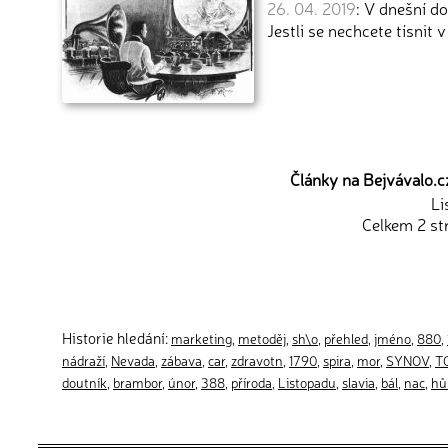
26. 04. 2019
: V dnešní d
Jestli se nechcete tísnit v 
Články na Bejvávalo.cz
Li
Celkem 2 st
Historie hledání:
marketing
,
metoděj
,
sh\o
,
přehled
,
jméno
,
880
,
nádraží
,
Nevada
,
zábava
,
car
,
zdravotn
,
1790
,
spira
,
mor
,
SYNOV
,
T
doutník
,
brambor
,
únor
,
388
,
příroda
,
Listopadu
,
slavia
,
bál
,
nac
,
hů