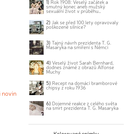
1)
Rok 1908: Veselý začátek a
smutný konec aneb mužský
sexuální život v průběhu…
2)
Jak se před 100 lety opravovaly
poškozené silnice?
3)
Tajný návrh prezidenta T. G.
Masaryka na smíření s Němci
4)
Veselý život Sarah Bernhard,
dodnes známé z obrazů Alfonse
Muchy
5)
Recept na domácí bramborové
chipsy z roku 1936
i novin
6)
Dojemné reakce z celého světa
na smrt prezidenta T. G. Masaryka
Kolorované snímky