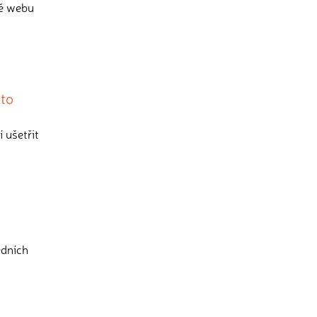
vě webu
 to
 ušetřit
edních