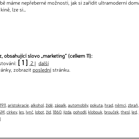
obě máme nepřeberné možnosti, jak si zařídit ultramoderní dom
kině, lze si…
, obsahující slovo „
marketing
“ (celkem 11):
[ 1 ]
stování:
2
|
další
ránky, zobrazit
poslední
stránku.
1911
,
aristokracie
,
alkohol
,
židé
,
zápalk
,
automobily
,
pokuta
,
hrad
,
němci
,
zbraň
GM
,
církev
,
les
,
lynč
,
lobot
,
žid
,
1860
,
jízda
,
pohodlí
,
klobouk
,
brouček
,
thesĩ
,
led
,
l