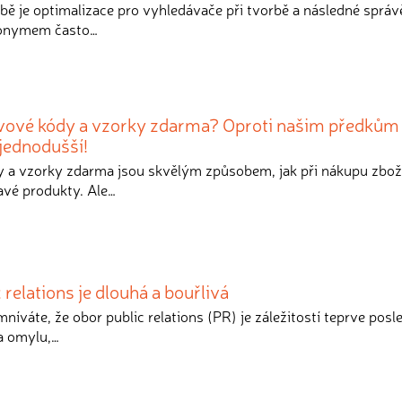
obě je optimalizace pro vyhledávače při tvorbě a následné sprá
nonymem často…
levové kódy a vzorky zdarma? Oproti našim předkům
jednodušší!
y a vzorky zdarma jsou skvělým způsobem, jak při nákupu zboží
avé produkty. Ale…
 relations je dlouhá a bouřlivá
níváte, že obor public relations (PR) je záležitostí teprve posl
na omylu,…