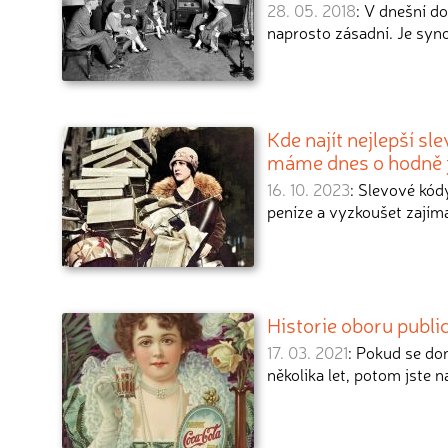
28. 05. 2018
: V dnešní d
naprosto zásadní. Je sy
Kde najít nejlepší s
máme dnes o hodně 
16. 10. 2023
: Slevové kód
peníze a vyzkoušet zajím
Historie oboru public
17. 03. 2021
: Pokud se dom
několika let, potom jste 