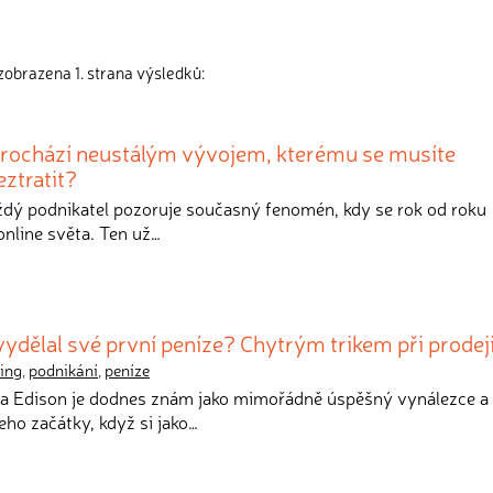
zobrazena 1. strana výsledků:
 prochází neustálým vývojem, kterému se musíte
eztratit?
aždý podnikatel pozoruje současný fenomén, kdy se rok od roku
nline světa. Ten už…
vydělal své první peníze? Chytrým trikem při prodej
ing
,
podnikání
,
peníze
a Edison je dodnes znám jako mimořádně úspěšný vynálezce a
jeho začátky, když si jako…