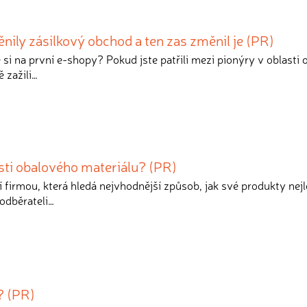
nily zásilkový obchod a ten zas změnil je (PR)
 si na první e-shopy? Pokud jste patřili mezi pionýry v oblasti 
ě zažili…
asti obalového materiálu? (PR)
í firmou, která hledá nejvhodnější způsob, jak své produkty nej
 odběrateli…
i? (PR)