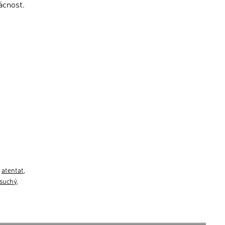
ácnost.
,
atentat
,
suchý
,