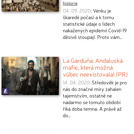
historie
04. 09. 2020
: Venku je
škaredé počasí a k tomu
statistické údaje o lidech
nakažených epidemií Covid-19
děsivě stoupají. Proto vám…
La Garduña: Andaluská
mafie, která možná
vůbec neexistovala! (PR)
14. 04. 2020
: Středověk je pro
nás do značné míry zahalen
tajemstvím, ostatně ne
nadarmo se tomuto období
říká doba temna. A právě až
do…