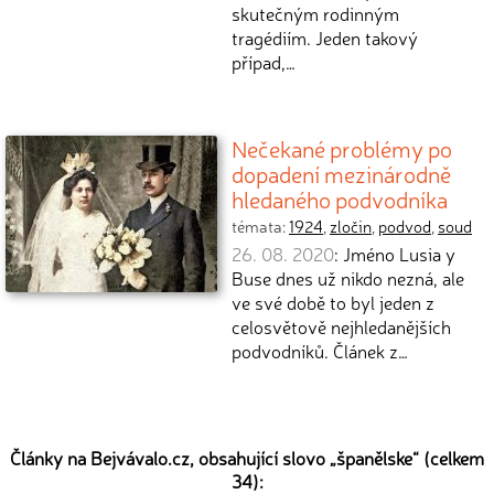
skutečným rodinným
tragédiím. Jeden takový
případ,…
Nečekané problémy po
dopadení mezinárodně
hledaného podvodníka
témata:
1924
,
zločin
,
podvod
,
soud
26. 08. 2020
: Jméno Lusia y
Buse dnes už nikdo nezná, ale
ve své době to byl jeden z
celosvětově nejhledanějších
podvodníků. Článek z…
Články na Bejvávalo.cz, obsahující slovo „
španělske
“ (celkem
34):