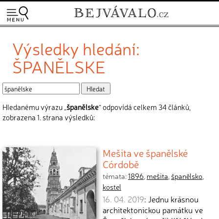
Výsledky hledání:
ŠPANĚLSKE
Hledanému výrazu „
španělske
“ odpovídá celkem 34 článků,
zobrazena 1. strana výsledků:
Mešita ve španělské
Córdobě
témata:
1896
,
mešita
,
španělsko
,
kostel
16. 04. 2019
: Jednu krásnou
architektonickou památku ve