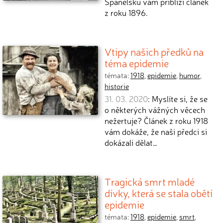
Španělsku vám přiblíží článek
z roku 1896.
Vtipy našich předků na
téma epidemie
témata:
1918
,
epidemie
,
humor
,
historie
31. 03. 2020
: Myslíte si, že se
o některých vážných věcech
nežertuje? Článek z roku 1918
vám dokáže, že naši předci si
dokázali dělat…
Tragická smrt mladé
dívky, která se stala obětí
epidemie
témata:
1918
,
epidemie
,
smrt
,