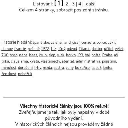
[ 1 ]
Listování:
2
|
3
|
4
|
další
Celkem 4 stránky, zobrazit
poslední
stránku.
Historie hledání:
španělske
,
zelená
,
land
,
císař
,
cenzura
,
police
,
cykli
,
domov
,
francie
,
pečeně
,
1972
,
Liz
,
líšný
,
odvod
,
Titanic
,
doktor
,
učitel
,
výlet
,
700
,
sh\o
,
nebe
,
haas
,
kruh
,
slep
,
rusk
,
horko
,
193
,
bál
,
pošta
,
Praha
,
aš
,
trika
,
claus
,
rma
,
květa
,
vlastenectv
,
atentat
,
administrativa
,
pojištění
,
minulost
,
doručení
,
trhy
,
mzda
,
sestra
,
zeny
,
kukuřice
,
papež
,
kniha
,
ženskost
,
nebožtík
Všechny historické články jsou 100% reálné!
Zveřejňujeme je tak, jak byly napsány v době
původního vydání.
V historických článcích nejsou prováděny žádné