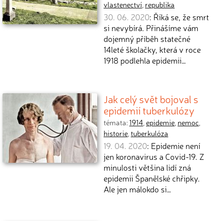
vlastenectví
,
republika
30. 06. 2020
: Říká se, že smrt
si nevybírá. Přinášíme vám
dojemný příběh statečné
14leté školačky, která v roce
1918 podlehla epidemii…
Jak celý svět bojoval s
epidemií tuberkulózy
témata:
1914
,
epidemie
,
nemoc
,
historie
,
tuberkulóza
19. 04. 2020
: Epidemie není
jen koronavirus a Covid-19. Z
minulosti většina lidí zná
epidemii Španělské chřipky.
Ale jen málokdo si…