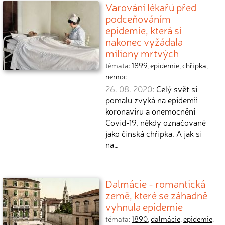
Varování lékařů před
podceňováním
epidemie, která si
nakonec vyžádala
miliony mrtvých
témata:
1899
,
epidemie
,
chřipka
,
nemoc
26. 08. 2020
: Celý svět si
pomalu zvyká na epidemii
koronaviru a onemocnění
Covid-19, někdy označované
jako čínská chřipka. A jak si
na…
Dalmácie - romantická
země, které se záhadně
vyhnula epidemie
témata:
1890
,
dalmácie
,
epidemie
,