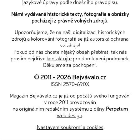
jazykové úpravy podle dnešního pravopisu.
Námi vydávané historické texty, fotografie a obrázky
pocházejí z právně volných zdrojů.
Upozorňujeme, že na naši digitalizaci historických
zdrojů a kolorování fotografií se již autorská ochrana
vztahuje!
Pokud od nás chcete nějaký obsah přebírat, tak nás
prosím nejdříve
kontaktujte
pro domluvení podmínek.
Děkujeme za pochopení.
© 2011 - 2026
Bejvávalo.cz
ISSN 2570-690X
Magazín Bejvávalo.cz je již od počátů svého fungování
v roce 2011 provozován
na originálním redakčním systému z dílny
Perpetum
web design
.
Nastavení soukromí a cookies