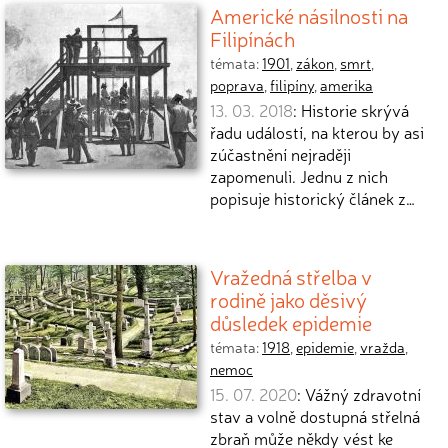
Americké násilnosti na
Filipínách
témata:
1901
,
zákon
,
smrt
,
poprava
,
filipíny
,
amerika
13. 03. 2018
: Historie skrývá
řadu událostí, na kterou by asi
zúčastnění nejraději
zapomenuli. Jednu z nich
popisuje historický článek z…
Vražedná střelba v
rodině jako děsivý
důsledek epidemie
témata:
1918
,
epidemie
,
vražda
,
nemoc
15. 07. 2020
: Vážný zdravotní
stav a volně dostupná střelná
zbraň může někdy vést ke