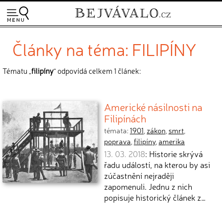
Články na téma: FILIPÍNY
Tématu „
filipíny
“ odpovídá celkem 1 článek:
Americké násilnosti na
Filipínách
témata:
1901
,
zákon
,
smrt
,
poprava
,
filipíny
,
amerika
13. 03. 2018
: Historie skrývá
řadu událostí, na kterou by asi
zúčastnění nejraději
zapomenuli. Jednu z nich
popisuje historický článek z…