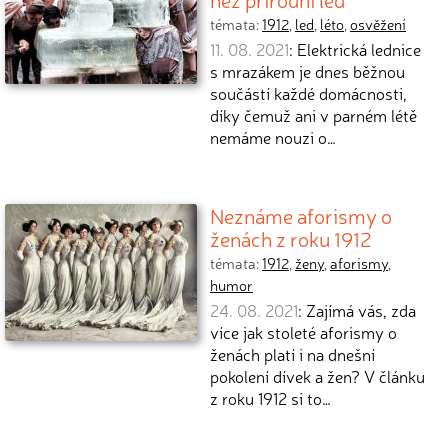
témata:
1912
,
led
,
léto
,
osvěžení
11. 08. 2021
: Elektrická lednice
s mrazákem je dnes běžnou
součástí každé domácnosti,
díky čemuž ani v parném létě
nemáme nouzi o…
Neznáme aforismy o
ženách z roku 1912
témata:
1912
,
ženy
,
aforismy
,
humor
24. 08. 2021
: Zajímá vás, zda
více jak stoleté aforismy o
ženách platí i na dnešní
pokolení dívek a žen? V článku
z roku 1912 si to…