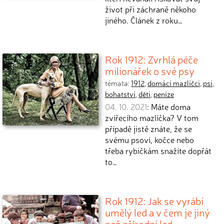
život při záchraně někoho
jiného. Článek z roku…
Rok 1912: Zvrhlá péče
milionářek o své psy
témata:
1912
,
domácí mazlíčci
,
psi
,
bohatství
,
děti
,
peníze
04. 10. 2021
: Máte doma
zvířecího mazlíčka? V tom
případě jistě znáte, že se
svému psovi, kočce nebo
třeba rybičkám snažíte dopřát
to…
Rok 1912: Jak se vyrábí
umělý led a v čem je jiný
než přírodní led