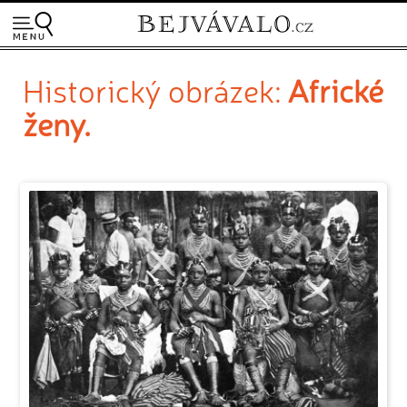
Historický obrázek:
Africké
ženy.