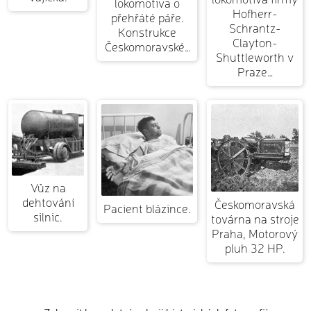
lokomotiva o
Hofherr-
přehřáté páře.
Schrantz-
Konstrukce
Clayton-
Českomoravské…
Shuttleworth v
Praze…
Vůz na
dehtování
Českomoravská
Pacient blázince.
silnic.
továrna na stroje
Praha, Motorový
pluh 32 HP.