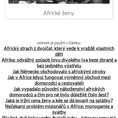
Africké ženy.
snímek je použit v článku:
Africký strach z dvojčat, který vede k vraždě vlastních
dětí
Afrika: odvážný způsob lovu divokého lva beze zbraně a
bez jediného výstřelu
Jak Německo obchodovalo s africkými otroky
Jak v Africe kdysi fungoval výměnný obchod mezi
domorodci a cestovateli
Jak vypadalo původní náboženství afrických
domorodců a čím pro ně bylo důležité číslo šest?
Jaká je tržní cena ženy a kde se dá koupit na splátky?
Nečekaný problém misionářů v Africe: monogamie a
svatby
Pár bot, dvě krávy nebo žraločí zuby - takovou cenu má