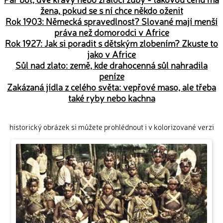
žena, pokud se s ní chce někdo oženit
Rok 1903: Německá spravedlnost? Slované mají menší
práva než domorodci v Africe
Rok 1927: Jak si poradit s dětským zlobením? Zkuste to
jako v Africe
Sůl nad zlato: země, kde drahocenná sůl nahradila
peníze
Zakázaná jídla z celého světa: vepřové maso, ale třeba
také ryby nebo kachna
historický obrázek si můžete prohlédnout i v kolorizované verzi