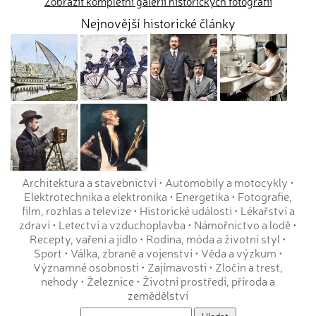
Zobrazit kompletní galerii historických fotografií
Nejnovější historické články
Architektura a stavebnictví
•
Automobily a motocykly
•
Elektrotechnika a elektronika
•
Energetika
•
Fotografie,
film, rozhlas a televize
•
Historické události
•
Lékařství a
zdraví
•
Letectví a vzduchoplavba
•
Námořnictvo a lodě
•
Recepty, vaření a jídlo
•
Rodina, móda a životní styl
•
Sport
•
Válka, zbraně a vojenství
•
Věda a výzkum
•
Významné osobnosti
•
Zajímavosti
•
Zločin a trest,
nehody
•
Železnice
•
Životní prostředí, příroda a
zemědělství