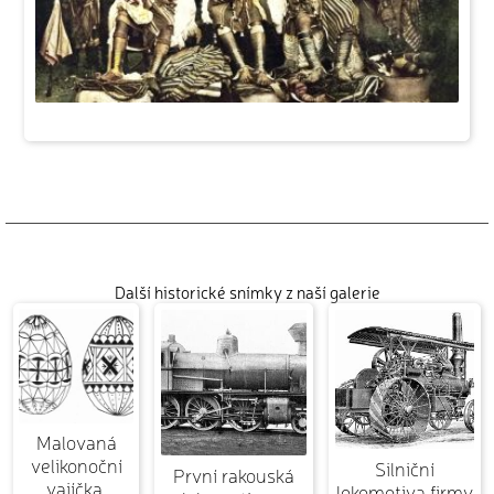
Další historické snímky z naší galerie
Malovaná
velikonoční
Silniční
První rakouská
vajíčka.
lokomotiva firmy