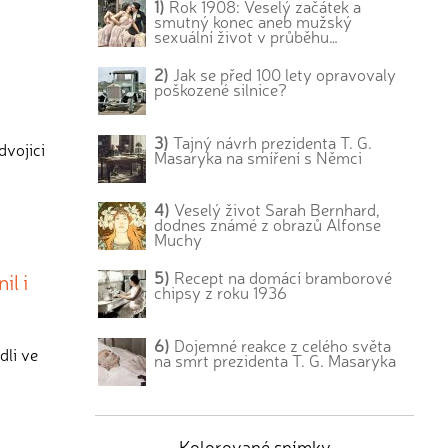
1)
Rok 1908: Veselý začátek a
smutný konec aneb mužský
sexuální život v průběhu…
2)
Jak se před 100 lety opravovaly
poškozené silnice?
3)
Tajný návrh prezidenta T. G.
dvojici
Masaryka na smíření s Němci
4)
Veselý život Sarah Bernhard,
dodnes známé z obrazů Alfonse
Muchy
5)
Recept na domácí bramborové
il i
chipsy z roku 1936
6)
Dojemné reakce z celého světa
dli ve
na smrt prezidenta T. G. Masaryka
Kolorované snímky