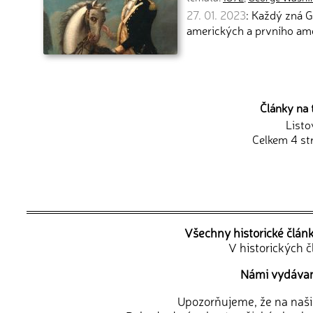
27. 01. 2023
: Každý zná 
amerických a prvního ame
Články na 
Listo
Celkem 4 st
Všechny historické člán
V historických 
Námi vydávané
Upozorňujeme, že na naši d