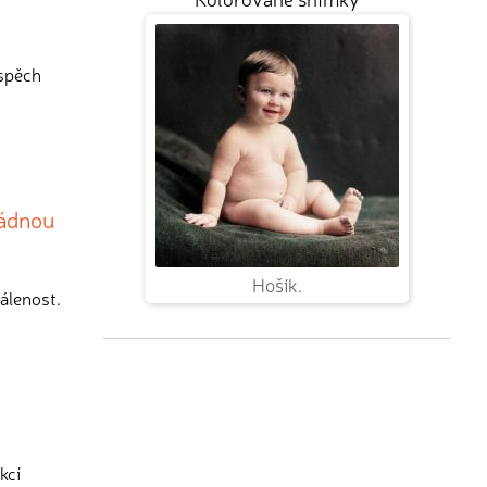
ospěch
řádnou
Hošík.
álenost.
kcí