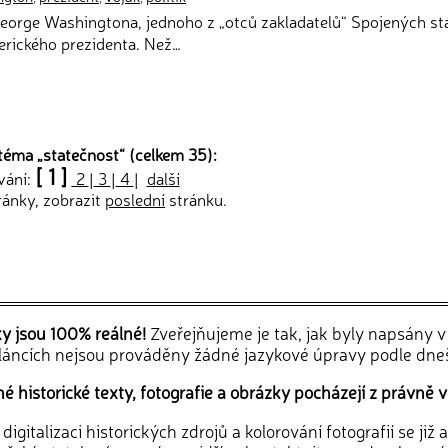
George Washingtona, jednoho z „otců zakladatelů“ Spojených st
rického prezidenta. Než…
téma „
statečnost
“ (celkem 35):
[ 1 ]
vání:
2
|
3
|
4
|
další
ránky, zobrazit
poslední
stránku.
ky jsou 100% reálné!
Zveřejňujeme je tak, jak byly napsány 
článcích nejsou prováděny žádné jazykové úpravy podle dne
 historické texty, fotografie a obrázky pocházejí z právně v
igitalizaci historických zdrojů a kolorování fotografií se již