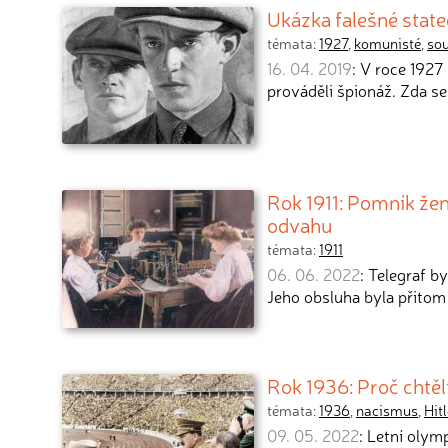
Ukázka falešné state
témata:
1927
,
komunisté
,
so
16. 04. 2019
: V roce 1927
prováděli špionáž. Zda s
Rok 1911: Pomník žen
odvahu
témata:
1911
06. 06. 2022
: Telegraf b
Jeho obsluha byla přitom
Rok 1936: Proč chtěl
témata:
1936
,
nacismus
,
Hitl
09. 05. 2022
: Letní olym