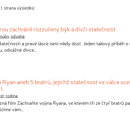
1. strana výsledků:
rou zachránil rozzuřený býk a dívčí statečnost
snuby
,
odvaha
statečnosti a pravé lásce není nikdy dost. Jeden takový příběh o 
u, odvážné dívce…
 Ryan aneb 5 bratrů, jejichž statečnost ve válce ocen
I.
st
,
rodina
 zná film Zachraňte vojína Ryana, ve kterém tři ze čtyř bratrů pa
bízíme vám…