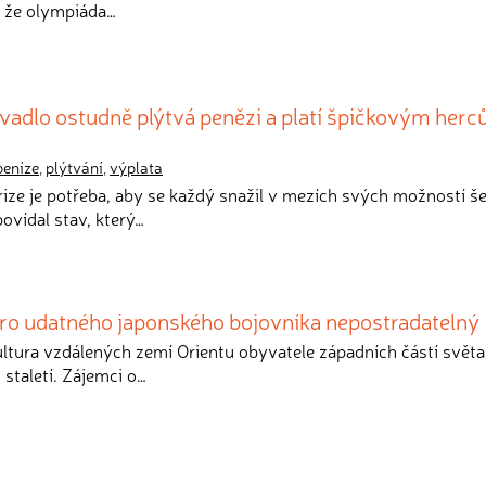
í, že olympiáda…
vadlo ostudně plýtvá penězi a platí špičkovým her
peníze
,
plýtvání
,
výplata
rize je potřeba, aby se každý snažil v mezích svých možností šet
vídal stav, který…
ro udatného japonského bojovníka nepostradatelný
kultura vzdálených zemí Orientu obyvatele západních částí světa
 staletí. Zájemci o…