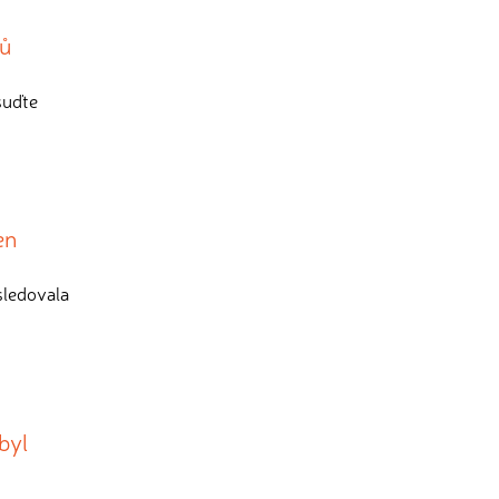
ků
suďte
en
sledovala
byl