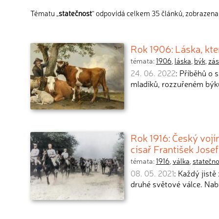
Tématu „
statečnost
“ odpovídá celkem 35 článků, zobrazena 
Rok 1906: Láska, kte
témata:
1906
,
láska
,
býk
,
zá
24. 06. 2022
: Příběhů o 
mladíků, rozzuřeném býk
Rok 1916: Český vojín
císař František Josef 
témata:
1916
,
válka
,
statečno
08. 05. 2021
: Každý jistě
druhé světové válce. Na