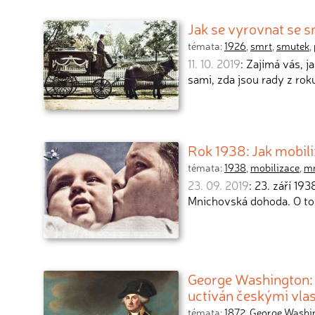
Jak se vyrovnat se s
témata:
1926
,
smrt
,
smutek
,
11. 10. 2019
: Zajímá vás, 
sami, zda jsou rady z rok
Rok 1938: Jak mobil
témata:
1938
,
mobilizace
,
mn
23. 09. 2019
: 23. září 19
Mnichovská dohoda. O to
George Washington: 
uctíván českými vla
témata:
1872
,
George Washi