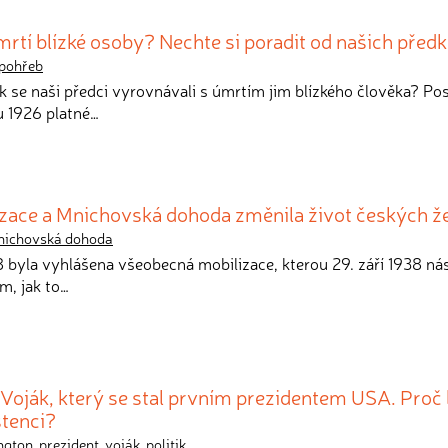
mrtí blízké osoby? Nechte si poradit od našich před
pohřeb
jak se naši předci vyrovnávali s úmrtím jim blízkého člověka? Po
u 1926 platné…
izace a Mnichovská dohoda změnila život českých ž
ichovská dohoda
38 byla vyhlášena všeobecná mobilizace, kterou 29. září 1938 ná
m, jak to…
Voják, který se stal prvním prezidentem USA. Proč 
stenci?
ngton
,
prezident
,
voják
,
politik