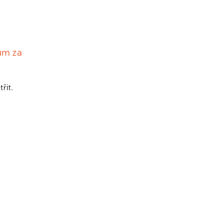
cům za
řit.