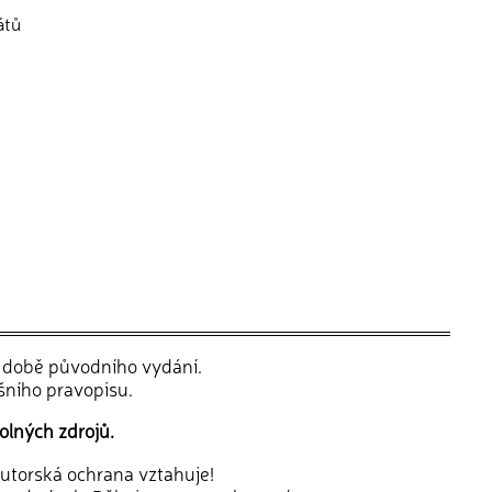
átů
v době původního vydání.
šního pravopisu.
olných zdrojů.
 autorská ochrana vztahuje!