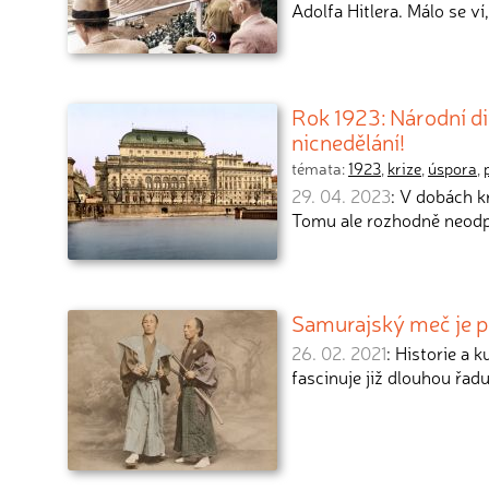
Adolfa Hitlera. Málo se v
Rok 1923: Národní di
nicnedělání!
témata:
1923
,
krize
,
úspora
,
29. 04. 2023
: V dobách k
Tomu ale rozhodně neodpo
Samurajský meč je p
26. 02. 2021
: Historie a 
fascinuje již dlouhou řadu