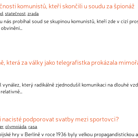
čnosti komunistů, kteří skončili u soudu za špionáž
ud
,
statečnost
,
zrada
 u nás probíhal soud se skupinou komunistů, kteří zde v cizí pr
e obvinění…
ě, která za války jako telegrafistka prokázala mimo
yl vynález, který radikálně zjednodušil komunikaci na dlouhé vzd
 relativně…
i nacisté podporovat svatby mezi sportovci?
er
,
olympiáda
,
rasa
pijské hry v Berlíně v roce 1936 byly velkou propagandistickou a