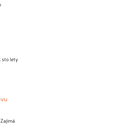
o
 sto lety
ovu
 Zajímá