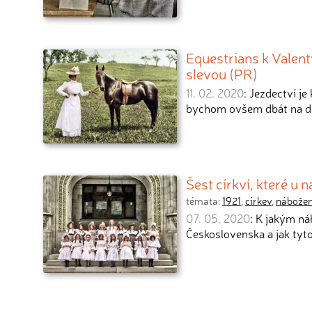
Equestrians k Valent
slevou (PR)
11. 02. 2020
: Jezdectví j
bychom ovšem dbát na do
Šest církví, které u 
témata:
1921
,
církev
,
nábožen
07. 05. 2020
: K jakým ná
Československa a jak tyt