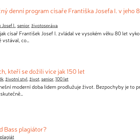
ný denní program císaře Františka Josefa I. v jeho 
 Josef I.
,
senior
,
životospráva
 jak císař František Josef I. zvládal ve vysokém věku 80 let vyk
 vstával, co…
 kteří se dožili více jak 150 let
ěk
,
životní styl
,
život
,
senior
,
100 let
 dnešní moderní doba lidem prodlužuje život. Bezpochyby je to p
 skutečně…
d Bass plagiátor?
plagiát