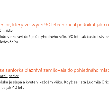
nior, který ve svých 90 letech začal podnikat jako ř
ání
,
jídlo
kdo ve zdraví dožije úctyhodného věku 90 let, tak často tráví s
 sledováním…
 se seniorka bláznivě zamilovala do pohledného mla
ozdíl
,
senior
e láska je slepá a kvete v každém věku. Když se jistá Ludmila Gri
íce jak 40 let…