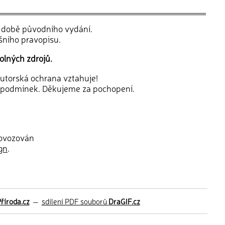
v době původního vydání.
šního pravopisu.
olných zdrojů.
 autorská ochrana vztahuje!
 podmínek. Děkujeme za pochopení.
rovozován
gn
.
říroda.cz
—
sdílení PDF souborů
DraGIF.cz