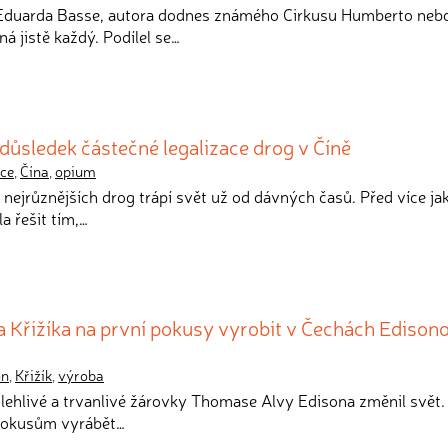
 Eduarda Basse, autora dodnes známého Cirkusu Humberto neb
á jistě každý. Podílel se…
ůsledek částečné legalizace drog v Číně
ace
,
Čína
,
opium
nejrůznějších drog trápí svět už od dávných časů. Před více jak
a řešit tím,…
 Křižíka na první pokusy vyrobit v Čechách Edison
on
,
Křižík
,
výroba
olehlivé a trvanlivé žárovky Thomase Alvy Edisona změnil svět.
 pokusům vyrábět…