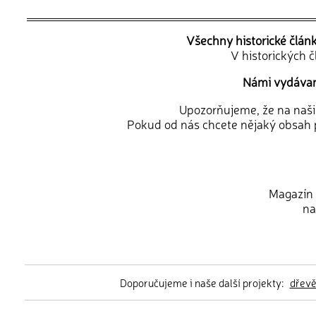
Všechny historické člán
V historických 
Námi vydávané
Upozorňujeme, že na naši d
Pokud od nás chcete nějaký obsah p
Magazín 
na
Doporučujeme i naše další projekty:
dřev