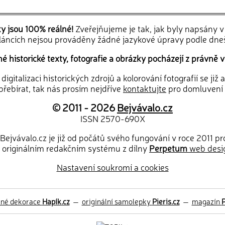
ky jsou 100% reálné!
Zveřejňujeme je tak, jak byly napsány 
článcích nejsou prováděny žádné jazykové úpravy podle dne
 historické texty, fotografie a obrázky pocházejí z právně v
igitalizaci historických zdrojů a kolorování fotografií se již
řebírat, tak nás prosím nejdříve
kontaktujte
pro domluvení
© 2011 - 2026
Bejvávalo.cz
ISSN 2570-690X
Bejvávalo.cz je již od počátů svého fungování v roce 2011 p
 originálním redakčním systému z dílny
Perpetum
web desi
Nastavení soukromí a cookies
ěné dekorace
Hapík.cz
—
originální samolepky
Pieris.cz
—
magazín
P