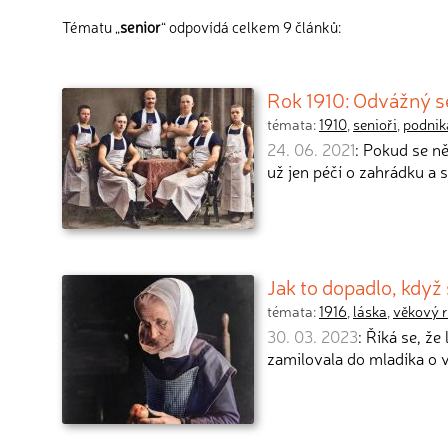
Tématu „
senior
“ odpovídá celkem 9 článků:
Rok 1910: Odvážný se
témata:
1910
,
senioři
,
podnik
24. 06. 2021
: Pokud se ně
už jen péčí o zahrádku a
Jak to dopadlo, když
témata:
1916
,
láska
,
věkový r
30. 03. 2023
: Říká se, ž
zamilovala do mladíka o v