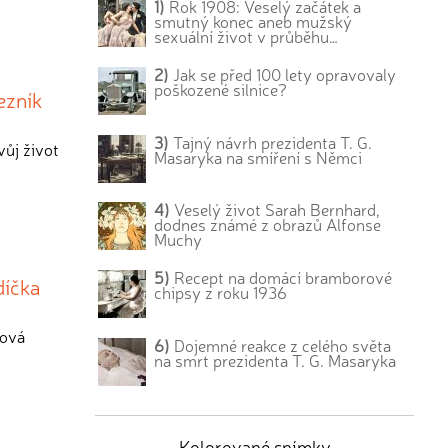
1)
Rok 1908: Veselý začátek a
smutný konec aneb mužský
sexuální život v průběhu…
2)
Jak se před 100 lety opravovaly
poškozené silnice?
ezník
3)
Tajný návrh prezidenta T. G.
vůj život
Masaryka na smíření s Němci
4)
Veselý život Sarah Bernhard,
dodnes známé z obrazů Alfonse
Muchy
5)
Recept na domácí bramborové
díčka
chipsy z roku 1936
cová
6)
Dojemné reakce z celého světa
na smrt prezidenta T. G. Masaryka
Kolorované snímky