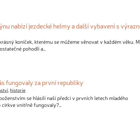
ýnu nabízí jezdecké helmy a další vybavení s výraz
e krásný koníček, kterému se můžeme věnovat v každém věku. M
statečné pohodlí a…
nás fungovaly za první republiky
ství
,
historie
boženstvím se hlásili naši předci v prvních letech mladého
o církve vnitřně fungovaly?…