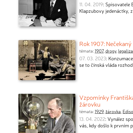
11. 04. 2019
: Spisovatele
Klapzubovy jedenáctky, zn
Rok 1907: Nečekaný d
témata:
1907
,
drogy
,
legaliz
07. 03. 2023
: Konzumace 
se to čínská vláda rozhodl
Vzpomínky Františka
žárovku
témata:
1929
,
žárovka
,
Edis
13. 04. 2022
: Vynález sp
vás, kdy došlo k prvním