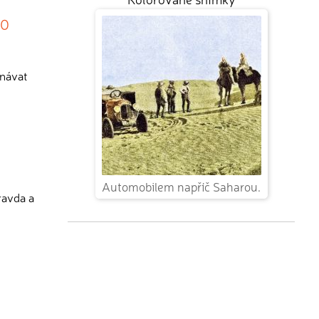
80
onávat
Automobilem napříč Saharou.
ravda a