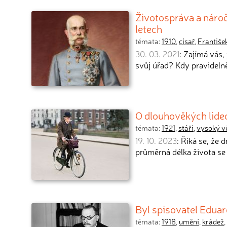
Životospráva a nároč
letech
témata:
1910
,
císař
,
František
30. 03. 2021
: Zajímá vás,
svůj úřad? Kdy pravidelně
O dlouhověkých lidech,
témata:
1921
,
stáří
,
vysoký v
19. 10. 2023
: Říká se, že
průměrná délka života se
Byl spisovatel Eduar
témata:
1918
,
umění
,
krádež
,