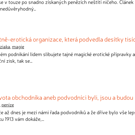
é se v touze po snadno získaných penězích neštítí ničeho. Článek
n nedůvěryhodný…
ně-erotická organizace, která podvedla desítky tisíc 
iziaka
,
magie
ém podnikání lidem slibujete tajné magické erotické přípravky 
í zisk, tak se…
ivota obchodníka aneb podvodníci byli, jsou a budou
,
peníze
, že až dnes je mezi námi řada podvodníků a že dříve bylo vše lep
ku 1913 vám dokáže,…