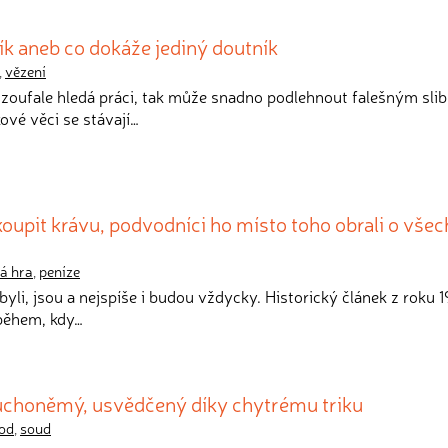
 aneb co dokáže jediný doutník
,
vězení
 zoufale hledá práci, tak může snadno podlehnout falešným sli
ové věci se stávají…
 koupit krávu, podvodníci ho místo toho obrali o vše
ná hra
,
peníze
byli, jsou a nejspíše i budou vždycky. Historický článek z roku 
během, kdy…
luchoněmý, usvědčený díky chytrému triku
od
,
soud