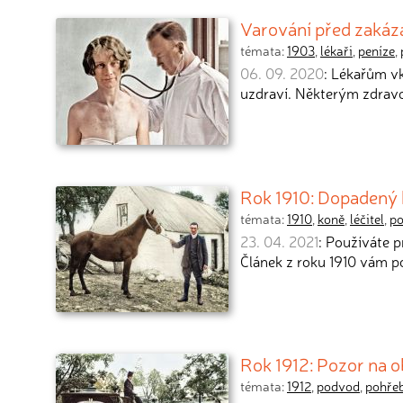
Varování před zakáz
témata:
1903
,
lékaři
,
peníze
,
06. 09. 2020
: Lékařům vk
uzdraví. Některým zdra
Rok 1910: Dopadený k
témata:
1910
,
koně
,
léčitel
,
p
23. 04. 2021
: Používáte p
Článek z roku 1910 vám po
Rok 1912: Pozor na 
témata:
1912
,
podvod
,
pohře