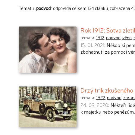
Tématu „
podvod
“ odpovídá celkem 134 článků, zobrazena 4.
Rok 1912: Sotva zlet
témata:
1912
,
podvod
,
věno
,
15. 01. 2021
: Někdo si pe
zbohatnutí za pomoci věn
Drzý trik zkušeného
témata:
1922
,
podvod
,
zbran
24. 09. 2020
: Někteří lid
k majetku nebo penězům