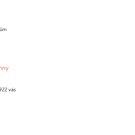
bům
chny
1922 vás