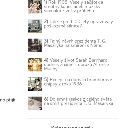
1)
Rok 1908: Veselý začátek a
smutný konec aneb mužský
sexuální život v průběhu…
2)
Jak se před 100 lety opravovaly
poškozené silnice?
3)
Tajný návrh prezidenta T. G.
Masaryka na smíření s Němci
4)
Veselý život Sarah Bernhard,
dodnes známé z obrazů Alfonse
Muchy
5)
Recept na domácí bramborové
chipsy z roku 1936
6)
Dojemné reakce z celého světa
no přijít
na smrt prezidenta T. G. Masaryka
Kolorované snímky