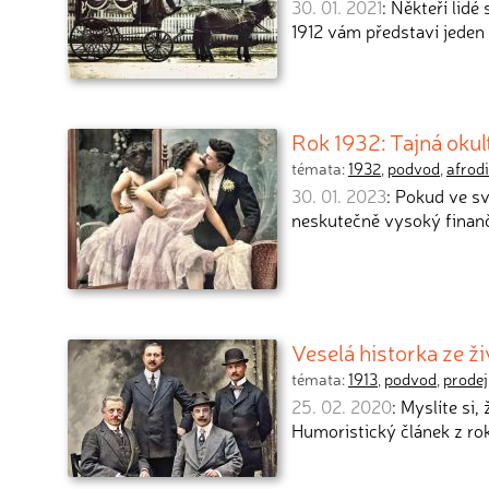
30. 01. 2021
: Někteří lid
1912 vám představí jede
Rok 1932: Tajná okult
témata:
1932
,
podvod
,
afrod
30. 01. 2023
: Pokud ve sv
neskutečně vysoký finančn
Veselá historka ze ž
témata:
1913
,
podvod
,
prodej
25. 02. 2020
: Myslíte si
Humoristický článek z ro