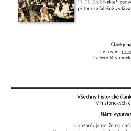
19. 01. 2021
: Někteří podv
přitom se falešně vydáva
Články na
Listování:
před
Celkem 14 stránek
Všechny historické člán
V historických 
Námi vydávané
Upozorňujeme, že na naši d