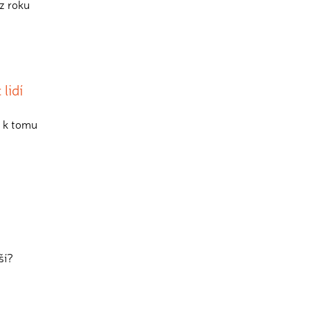
 z roku
lidí
a k tomu
ší?