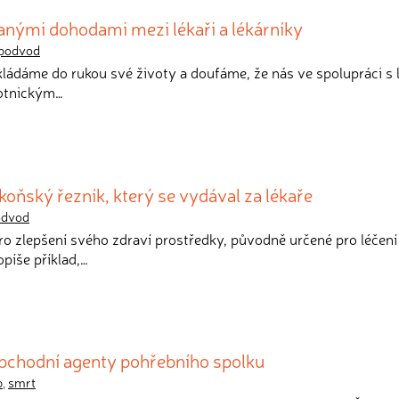
anými dohodami mezi lékaři a lékárníky
podvod
ládáme do rukou své životy a doufáme, že nás ve spolupráci s 
votnickým…
oňský řezník, který se vydával za lékaře
odvod
ro zlepšení svého zdraví prostředky, původně určené pro léčení
píše příklad,…
obchodní agenty pohřebního spolku
b
,
smrt