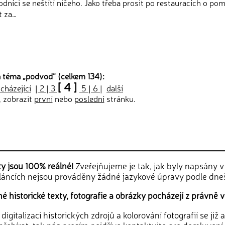
odníci se neštítí ničeho. Jako třeba prosit po restauracích o po
t za…
 téma „
podvod
“ (celkem 134):
[ 4 ]
cházející
|
2
|
3
5
|
6
|
další
, zobrazit
první
nebo
poslední
stránku.
ky jsou 100% reálné!
Zveřejňujeme je tak, jak byly napsány 
článcích nejsou prováděny žádné jazykové úpravy podle dne
 historické texty, fotografie a obrázky pocházejí z právně v
igitalizaci historických zdrojů a kolorování fotografií se již