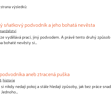
 strana výsledků:
ilý sňatkový podvodník a jeho bohatá nevěsta
manželství
níze vydělává prací, jiný podvodem. A právě tento druhý způsob
a bohaté nevěsty si…
 podvodníka aneb ztracená puška
ě
,
historie
é si nikdy nedají pokoj a stále hledají způsoby, jak bez práce snad
. Jednoho…