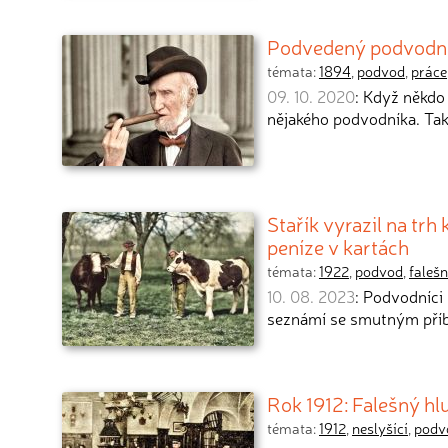
Podvedený podvodník
témata:
1894
,
podvod
,
práce
09. 10. 2020
: Když někdo
nějakého podvodníka. Tak
Stařík vyrazil na trh
peníze v kartách
témata:
1922
,
podvod
,
faleš
10. 08. 2023
: Podvodníci 
seznámí se smutným pří
Rok 1912: Falešný h
témata:
1912
,
neslyšící
,
podv