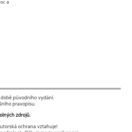
moc a
v době původního vydání.
šního pravopisu.
olných zdrojů.
 autorská ochrana vztahuje!