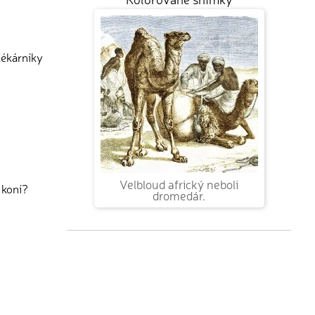
lékárníky
Velbloud africký neboli
 koní?
dromedár.