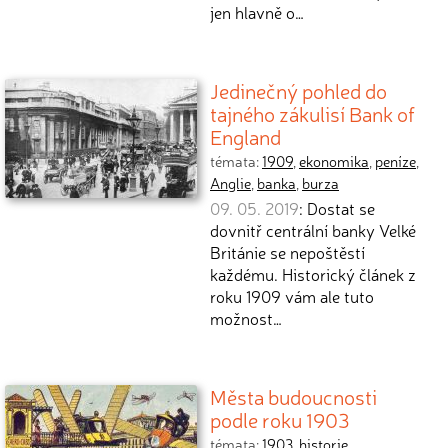
jen hlavně o…
Jedinečný pohled do
tajného zákulisí Bank of
England
témata:
1909
,
ekonomika
,
peníze
,
Anglie
,
banka
,
burza
09. 05. 2019
: Dostat se
dovnitř centrální banky Velké
Británie se nepoštěstí
každému. Historický článek z
roku 1909 vám ale tuto
možnost…
Města budoucnosti
podle roku 1903
témata:
1903
,
historie
,