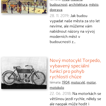
budoucnost
,
architektura
,
město
,
doprava
28. 11. 2019
: Jak budou
vypadat naše města za sto let
nevíme, ale můžeme vám
nabídnout názory na vývoj
moderních měst v
budoucnosti z…
Nový motocykl Torpedo,
vybavený speciální
funkcí pro pohyb
rychlostí chůze
témata:
1904
,
motocykl
,
motor
,
motokolo
22. 06. 2018
: Na motorkách se
většinou jezdí rychle, někdy se
ale naopak může hodit i