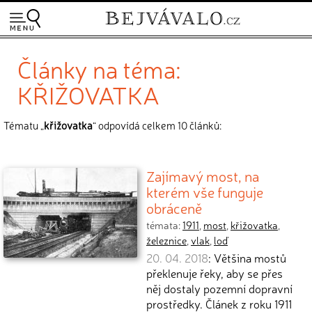
Články na téma:
KŘIŽOVATKA
Tématu „
křižovatka
“ odpovídá celkem 10 článků:
Zajímavý most, na
kterém vše funguje
obráceně
témata:
1911
,
most
,
křižovatka
,
železnice
,
vlak
,
loď
20. 04. 2018
: Většina mostů
překlenuje řeky, aby se přes
něj dostaly pozemní dopravní
prostředky. Článek z roku 1911