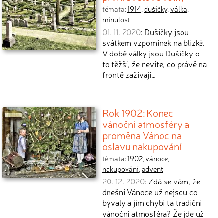
témata:
1914
,
dušičky
,
válka
,
minulost
01. 11. 2020
: Dušičky jsou
svátkem vzpomínek na blízké.
V době války jsou Dušičky o
to těžší, že nevíte, co právě na
frontě zažívají…
Rok 1902: Konec
vánoční atmosféry a
proměna Vánoc na
oslavu nakupování
témata:
1902
,
vánoce
,
nakupování
,
advent
20. 12. 2020
: Zdá se vám, že
dnešní Vánoce už nejsou co
bývaly a jim chybí ta tradiční
vánoční atmosféra? Že jde už