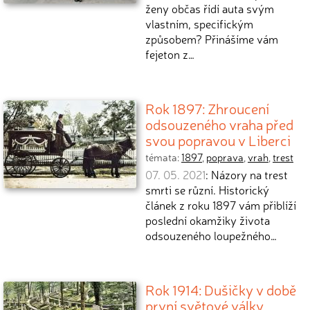
ženy občas řídí auta svým
vlastním, specifickým
způsobem? Přinášíme vám
fejeton z…
Rok 1897: Zhroucení
odsouzeného vraha před
svou popravou v Liberci
témata:
1897
,
poprava
,
vrah
,
trest
07. 05. 2021
: Názory na trest
smrti se různí. Historický
článek z roku 1897 vám přiblíží
poslední okamžiky života
odsouzeného loupežného…
Rok 1914: Dušičky v době
první světové války