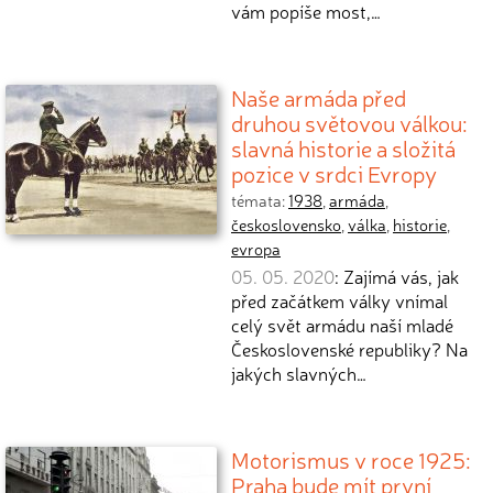
vám popíše most,…
Naše armáda před
druhou světovou válkou:
slavná historie a složitá
pozice v srdci Evropy
témata:
1938
,
armáda
,
československo
,
válka
,
historie
,
evropa
05. 05. 2020
: Zajímá vás, jak
před začátkem války vnímal
celý svět armádu naší mladé
Československé republiky? Na
jakých slavných…
Motorismus v roce 1925:
Praha bude mít první