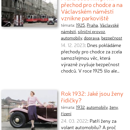
přechod pro chodce a na
Václavském náměstí
vznikne parkoviště
témata:
1925
,
Praha
,
Václavské
náměstí
,
silniční provoz
,
automobily
,
doprava
,
bezpečnost
14. 12. 2023
: Dnes pokládáme
přechody pro chodce za zcela
samozřejmou věc, která
výrazně zvyšuje bezpečnost
chodců. V roce 1925 šlo ale…
Rok 1932: Jaké jsou ženy
řidičky?
témata:
1932
,
automobily
,
ženy
,
řízení
24. 03. 2022
: Patří ženy za
volant automobilu? A proč