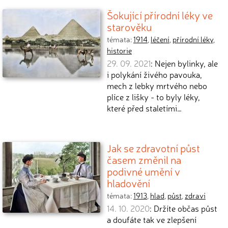
Šokující přírodní léky ve
starověku
témata:
1914
,
léčení
,
přírodní léky
,
historie
29. 09. 2021
: Nejen bylinky, ale
i polykání živého pavouka,
mech z lebky mrtvého nebo
plíce z lišky - to byly léky,
které před staletími…
Jak se zdravotní půst
časem změnil na
podivné umění v
hladovění
témata:
1913
,
hlad
,
půst
,
zdraví
14. 10. 2020
: Držíte občas půst
a doufáte tak ve zlepšení