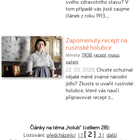
svého zdravotního stavu? V
tom případě vás jistě zaujme
článek z roku 1913,…
Zapomenutý recept na
rusínské holubce
témata:
1908
,
recept
,
maso
,
vaření
22. 03. 2020
: Chcete ochutnat
nějaké méně známé národní
jídlo? Zkuste si uvařit rusínské
holubce, které vás naučí
připravovat recept z…
Články na téma „
holub
“ (celkem 28):
[ 2 ]
Listování:
předcházející
|
1
3
|
další