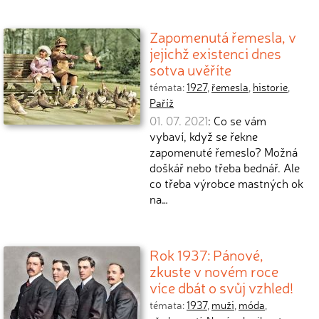
Zapomenutá řemesla, v
jejichž existenci dnes
sotva uvěříte
témata:
1927
,
řemesla
,
historie
,
Paříž
01. 07. 2021
: Co se vám
vybaví, když se řekne
zapomenuté řemeslo? Možná
doškář nebo třeba bednář. Ale
co třeba výrobce mastných ok
na…
Rok 1937: Pánové,
zkuste v novém roce
více dbát o svůj vzhled!
témata:
1937
,
muži
,
móda
,