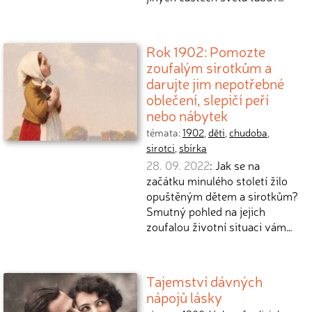
Rok 1902: Pomozte
zoufalým sirotkům a
darujte jim nepotřebné
oblečení, slepičí peří
nebo nábytek
témata:
1902
,
děti
,
chudoba
,
sirotci
,
sbírka
28. 09. 2022
: Jak se na
začátku minulého století žilo
opuštěným dětem a sirotkům?
Smutný pohled na jejich
zoufalou životní situaci vám…
Tajemství dávných
nápojů lásky