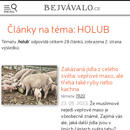
Články na téma: HOLUB
Tématu „
holub
“ odpovídá celkem 28 článků, zobrazena 2. strana
výsledků:
Zakázaná jídla z celého
světa: vepřové maso, ale
třeba také ryby nebo
kachna
témata:
1920
23. 05. 2023
: Že muslimové
nejedí vepřové maso je
všeobecně známé. Zajímá vás
ale, jaká další jídla jsou v
jiných částech světa tabu?…