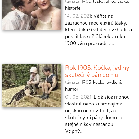
témata:
1900
,
láska
,
afrodiziaka
,
historie
14. 02. 2021
: Věříte na
zázračnou moc elixírů lásky,
které dokáží v lidech vzbudit a
posílit lásku? Článek z roku
1900 vám prozradí, z…
Rok 1905: Kočka, jediný
skutečný pán domu
témata:
1905
,
kočka
,
bydlení
,
humor
01. 06. 2021
: Lidé sice mohou
vlastnit nebo si pronajímat
nějakou nemovitost, ale
skutečnými pány domu se
stejně nikdy nestanou.
Vtipný…