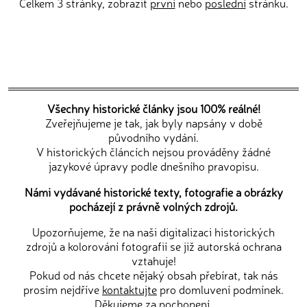
Celkem 3 stránky, zobrazit
první
nebo
poslední
stránku.
Všechny historické články jsou 100% reálné!
Zveřejňujeme je tak, jak byly napsány v době
původního vydání.
V historických článcích nejsou prováděny žádné
jazykové úpravy podle dnešního pravopisu.
Námi vydávané historické texty, fotografie a obrázky
pocházejí z právně volných zdrojů.
Upozorňujeme, že na naši digitalizaci historických
zdrojů a kolorování fotografií se již autorská ochrana
vztahuje!
Pokud od nás chcete nějaký obsah přebírat, tak nás
prosím nejdříve
kontaktujte
pro domluvení podmínek.
Děkujeme za pochopení.