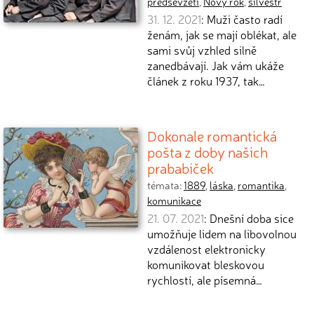
předsevzetí
,
Nový rok
,
silvestr
31. 12. 2021
: Muži často radí
ženám, jak se mají oblékat, ale
sami svůj vzhled silně
zanedbávají. Jak vám ukáže
článek z roku 1937, tak…
Dokonale romantická
pošta z doby našich
prababiček
témata:
1889
,
láska
,
romantika
,
komunikace
21. 07. 2021
: Dnešní doba sice
umožňuje lidem na libovolnou
vzdálenost elektronicky
komunikovat bleskovou
rychlostí, ale písemná…