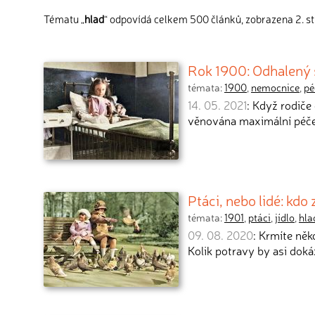
Tématu „
hlad
“ odpovídá celkem 500 článků, zobrazena 2. s
Rok 1900: Odhalený 
témata:
1900
,
nemocnice
,
pé
14. 05. 2021
: Když rodiče
věnována maximální péče.
Ptáci, nebo lidé: kdo z
témata:
1901
,
ptáci
,
jídlo
,
hla
09. 08. 2020
: Krmíte něk
Kolik potravy by asi dok