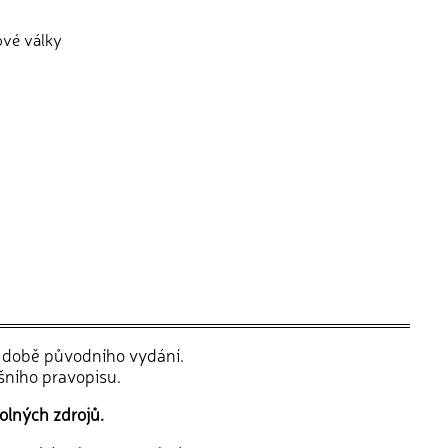
ové války
v době původního vydání.
šního pravopisu.
olných zdrojů.