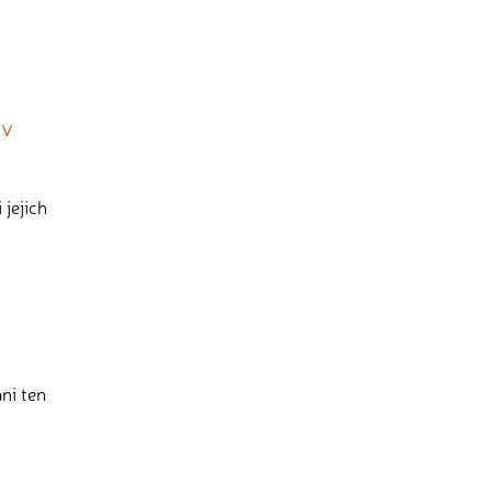
 v
 jejich
ani ten