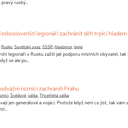
e pravý ruský…
českoslovenští legionáři zachránit děti trpící hladem
,
Rusko
,
Sovětský svaz
,
SSSR
,
hladomor
,
legie
ští legionáři v Rusku zažili jak podporu místních obyvatel, tak i
když se ale po…
k odvážní řezníci zachránili Prahu
zníci
,
Švédové
,
válka
,
Třicetiletá válka
vají jen generálové a vojáci. Protože když není co jíst, tak vám 
ést…