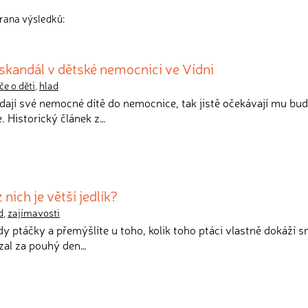
trana výsledků:
skandál v dětské nemocnici ve Vídni
če o děti
,
hlad
 dají své nemocné dítě do nemocnice, tak jistě očekávají mu bu
 Historický článek z…
 nich je větší jedlík?
d
,
zajímavosti
dy ptáčky a přemýšlíte u toho, kolik toho ptáci vlastně dokáží s
ázal za pouhý den…