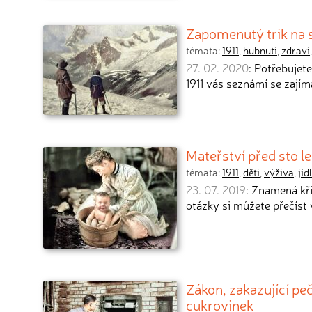
Zapomenutý trik na s
témata:
1911
,
hubnutí
,
zdraví
27. 02. 2020
: Potřebujet
1911 vás seznámí se zaj
Mateřství před sto l
témata:
1911
,
děti
,
výživa
,
jíd
23. 07. 2019
: Znamená kř
otázky si můžete přečíst v
Zákon, zakazující pe
cukrovinek