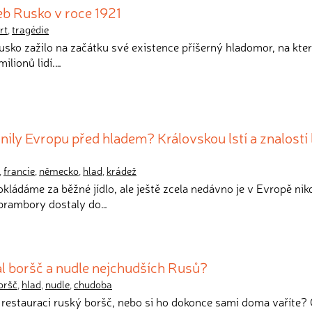
b Rusko v roce 1921
rt
,
tragédie
usko zažilo na začátku své existence příšerný hladomor, na kte
ilionů lidí.…
ily Evropu před hladem? Královskou lstí a znalostí 
,
francie
,
německo
,
hlad
,
krádež
kládáme za běžné jídlo, ale ještě zcela nedávno je v Evropě nik
 brambory dostaly do…
l boršč a nudle nejchudších Rusů?
oršč
,
hlad
,
nudle
,
chudoba
v restauraci ruský boršč, nebo si ho dokonce sami doma vaříte? 