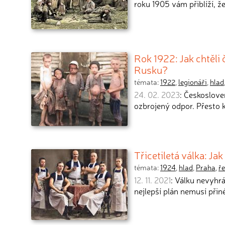
roku 1905 vám přiblíží, ž
Rok 1922: Jak chtěli 
Rusku?
témata:
1922
,
legionáři
,
hlad
24. 02. 2023
: Českosloven
ozbrojený odpor. Přesto 
Třicetiletá válka: Ja
témata:
1924
,
hlad
,
Praha
,
ře
12. 11. 2021
: Válku nevyhrá
nejlepší plán nemusí přin