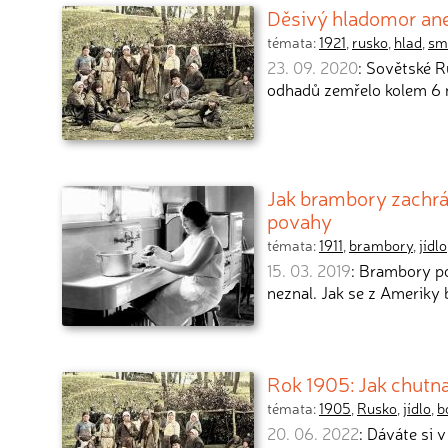
Děsivý hladomor ane
témata:
1921
,
rusko
,
hlad
,
sm
23. 09. 2020
: Sovětské R
odhadů zemřelo kolem 6 m
Jak brambory zachrán
povahy
témata:
1911
,
brambory
,
jídlo
15. 03. 2019
: Brambory po
neznal. Jak se z Ameriky
Rok 1905: Jak chutna
témata:
1905
,
Rusko
,
jídlo
,
b
20. 06. 2022
: Dáváte si 