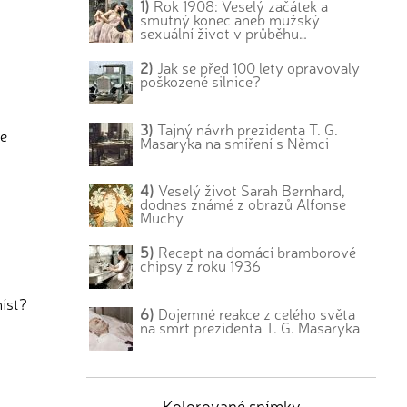
1)
Rok 1908: Veselý začátek a
smutný konec aneb mužský
sexuální život v průběhu…
2)
Jak se před 100 lety opravovaly
poškozené silnice?
3)
Tajný návrh prezidenta T. G.
de
Masaryka na smíření s Němci
4)
Veselý život Sarah Bernhard,
dodnes známé z obrazů Alfonse
Muchy
5)
Recept na domácí bramborové
chipsy z roku 1936
níst?
6)
Dojemné reakce z celého světa
na smrt prezidenta T. G. Masaryka
Kolorované snímky