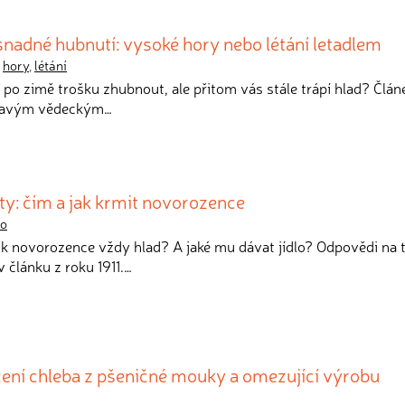
nadné hubnutí: vysoké hory nebo létání letadlem
,
hory
,
létání
e po zimě trošku zhubnout, ale přitom vás stále trápí hlad? Člán
ímavým vědeckým…
ety: čím a jak krmit novorozence
lo
ik novorozence vždy hlad? A jaké mu dávat jídlo? Odpovědi na 
 článku z roku 1911.…
čení chleba z pšeničné mouky a omezující výrobu