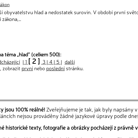
zákon
áší obyvatelstvu hlad a nedostatek surovin. V období první svět
í zákona,…
na téma „
hlad
“ (celkem 500):
[ 2 ]
dcházející
|
1
3
|
4
|
5
|
další
, zobrazit
první
nebo
poslední
stránku.
ky jsou 100% reálné!
Zveřejňujeme je tak, jak byly napsány 
článcích nejsou prováděny žádné jazykové úpravy podle dne
 historické texty, fotografie a obrázky pocházejí z právně v