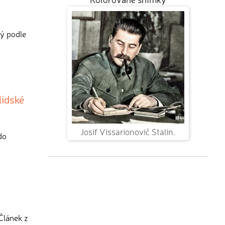
rý podle
lidské
Josif Vissarionovič Stalin.
do
Článek z