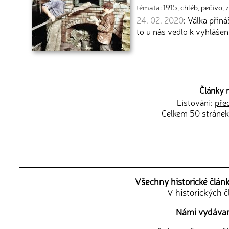
témata:
1915
,
chléb
,
pečivo
,
24. 02. 2020
: Válka přin
to u nás vedlo k vyhlášen
Články 
Listování:
pře
Celkem 50 stránek
Všechny historické člán
V historických 
Námi vydávané