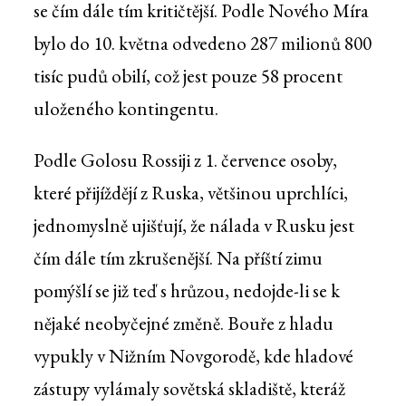
se čím dále tím kritičtější. Podle Nového Míra
bylo do 10. května odvedeno 287 milionů 800
tisíc pudů obilí, což jest pouze 58 procent
uloženého kontingentu.
Podle Golosu Rossiji z 1. července osoby,
které přijíždějí z Ruska, většinou uprchlíci,
jednomyslně ujišťují, že nálada v Rusku jest
čím dále tím zkrušenější. Na příští zimu
pomýšlí se již teď s hrůzou, nedojde-li se k
nějaké neobyčejné změně. Bouře z hladu
vypukly v Nižním Novgorodě, kde hladové
zástupy vylámaly sovětská skladiště, kteráž