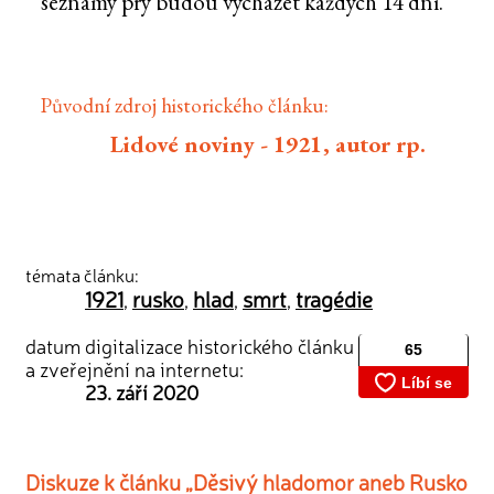
seznamy prý budou vycházet každých 14 dní.
Původní zdroj historického článku:
Lidové noviny - 1921, autor rp.
témata článku:
1921
rusko
hlad
smrt
tragédie
,
,
,
,
datum digitalizace historického článku
a zveřejnění na internetu:
23. září 2020
Diskuze k článku „Děsivý hladomor aneb Rusko