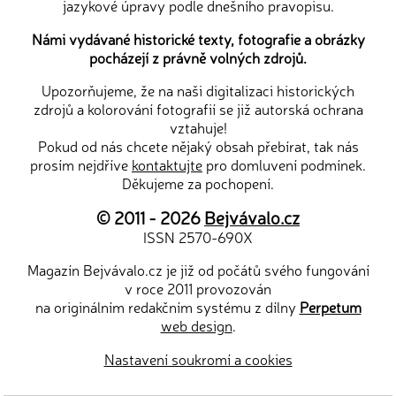
jazykové úpravy podle dnešního pravopisu.
Námi vydávané historické texty, fotografie a obrázky
pocházejí z právně volných zdrojů.
Upozorňujeme, že na naši digitalizaci historických
zdrojů a kolorování fotografií se již autorská ochrana
vztahuje!
Pokud od nás chcete nějaký obsah přebírat, tak nás
prosím nejdříve
kontaktujte
pro domluvení podmínek.
Děkujeme za pochopení.
© 2011 - 2026
Bejvávalo.cz
ISSN 2570-690X
Magazín Bejvávalo.cz je již od počátů svého fungování
v roce 2011 provozován
na originálním redakčním systému z dílny
Perpetum
web design
.
Nastavení soukromí a cookies