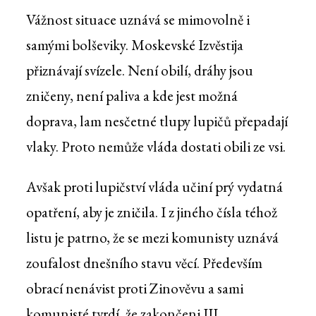
Vážnost situace uznává se mimovolně i
samými bolševiky. Moskevské Izvěstija
přiznávají svízele. Není obilí, dráhy jsou
zničeny, není paliva a kde jest možná
doprava, lam nesčetné tlupy lupičů přepadají
vlaky. Proto nemůže vláda dostati obili ze vsi.
Avšak proti lupičství vláda učiní prý vydatná
opatření, aby je zničila. I z jiného čísla téhož
listu je patrno, že se mezi komunisty uznává
zoufalost dnešního stavu věcí. Především
obrací nenávist proti Zinověvu a sami
komunisté tvrdí, že zakončeni III.