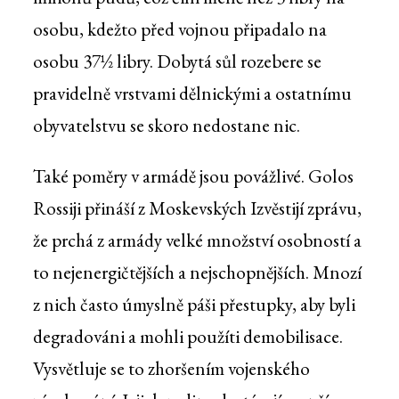
osobu, kdežto před vojnou připadalo na
osobu 37½ libry. Dobytá sůl rozebere se
pravidelně vrstvami dělnickými a ostatnímu
obyvatelstvu se skoro nedostane nic.
Také poměry v armádě jsou povážlivé. Golos
Rossiji přináší z Moskevských Izvěstijí zprávu,
že prchá z armády velké množství osobností a
to nejenergičtějších a nejschopnějších. Mnozí
z nich často úmyslně páši přestupky, aby byli
degradováni a mohli použíti demobilisace.
Vysvětluje se to zhoršením vojenského