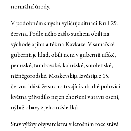
normální úrody.
V podobném smyslu vyličuje situaci Rull 29.
června. Podle něho zašlo suchem obilí na
východě a jihu a též na Kavkaze. V samařské
gubernii je hlad, obilí není v gubernii ufské,
pemzské, tambovské, kalužské, smolenské,
nižněgorodské. Moskevskija Izvěstija z 15.
června hlásí, že sucho trvající v druhé polovici
května přivodilo nejen zhoršeni v stavu osení,
nýbrž obavy z jeho následků.
Stav výživy obyvatelstva v letošním roce stává