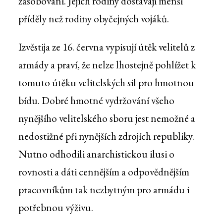
zásobování. Jejich rodiny dostávají menší
příděly než rodiny obyčejných vojáků.
Izvěstija ze 16. června vypisují útěk velitelů z
armády a praví, že nelze lhostejně pohlížet k
tomuto útěku velitelských sil pro hmotnou
bídu. Dobré hmotné vydržování všeho
nynějšího velitelského sboru jest nemožné a
nedostižné při nynějších zdrojích republiky.
Nutno odhodili anarchistickou ilusi o
rovnosti a dáti cennějším a odpovědnějším
pracovníkům tak nezbytným pro armádu i
potřebnou výživu.