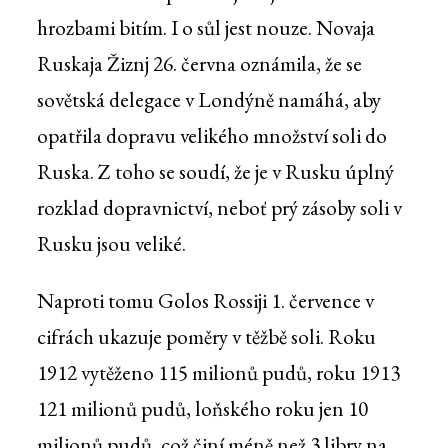
hrozbami bitím. I o sůl jest nouze. Novaja
Ruskaja Žiznj 26. června oznámila, že se
sovětská delegace v Londýně namáhá, aby
opatřila dopravu velikého množství soli do
Ruska. Z toho se soudí, že je v Rusku úplný
rozklad dopravnictví, neboť prý zásoby soli v
Rusku jsou veliké.
Naproti tomu Golos Rossiji 1. července v
cifrách ukazuje poměry v těžbě soli. Roku
1912 vytěženo 115 milionů pudů, roku 1913
121 milionů pudů, loňského roku jen 10
milionů pudů, což činí méně než 3 libry na