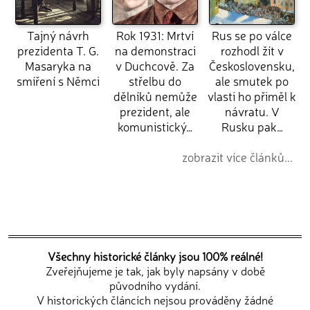
Tajný návrh
Rok 1931: Mrtví
Rus se po válce
prezidenta T. G.
na demonstraci
rozhodl žít v
Masaryka na
v Duchcově. Za
Československu,
smíření s Němci
střelbu do
ale smutek po
dělníků nemůže
vlasti ho přiměl k
prezident, ale
návratu. V
komunistický…
Rusku pak…
zobrazit více článků...
Všechny historické články jsou 100% reálné!
Zveřejňujeme je tak, jak byly napsány v době
původního vydání.
V historických článcích nejsou prováděny žádné