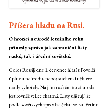
Bejvávalo.cz, původní autor neznámý.
Příšera hladu na Rusi.
O hrozící neúrodě letošního roku
přinesly zprávu jak zahraniční listy
ruské, tak i úřední sovětské.
Golos Rossiji dne 1. července hlásí z Povolží
úplnou neúrodu, neboť suchem i některé
osady vyhořely. Na jihu ruském nová úroda
jest rovněž velice chatrná. Listy ujišťují, že
podle sovětských zpráv lze čekat sotva třetinu