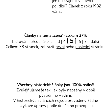
jen od krajně levicových
politiků? Článek z roku 1932
vám…
Články na téma „
cena
“ (celkem 371):
[ 5 ]
Listování:
předcházející
|
3
|
4
6
|
7
|
další
Celkem 38 stránek, zobrazit
první
nebo
poslední
stránku.
Všechny historické články jsou 100% reálné!
Zveřejňujeme je tak, jak byly napsány v době
původního vydání.
V historických článcích nejsou prováděny žádné
jazykové úpravy podle dnešního pravopisu.