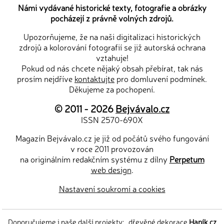
Námi vydávané historické texty, fotografie a obrázky
pocházejí z právně volných zdrojů.
Upozorňujeme, že na naši digitalizaci historických
zdrojů a kolorování fotografií se již autorská ochrana
vztahuje!
Pokud od nás chcete nějaký obsah přebírat, tak nás
prosím nejdříve
kontaktujte
pro domluvení podmínek.
Děkujeme za pochopení.
© 2011 - 2026
Bejvávalo.cz
ISSN 2570-690X
Magazín Bejvávalo.cz je již od počátů svého fungování
v roce 2011 provozován
na originálním redakčním systému z dílny
Perpetum
web design
.
Nastavení soukromí a cookies
Doporučujeme i naše další projekty:
dřevěné dekorace
Hapík.cz