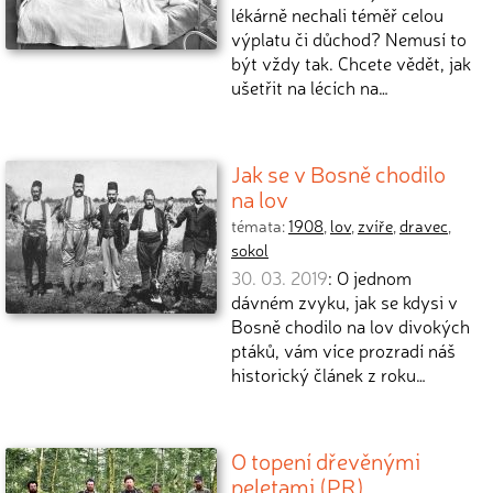
lékárně nechali téměř celou
výplatu či důchod? Nemusí to
být vždy tak. Chcete vědět, jak
ušetřit na lécích na…
Jak se v Bosně chodilo
na lov
témata:
1908
,
lov
,
zvíře
,
dravec
,
sokol
30. 03. 2019
: O jednom
dávném zvyku, jak se kdysi v
Bosně chodilo na lov divokých
ptáků, vám více prozradí náš
historický článek z roku…
O topení dřevěnými
peletami (PR)