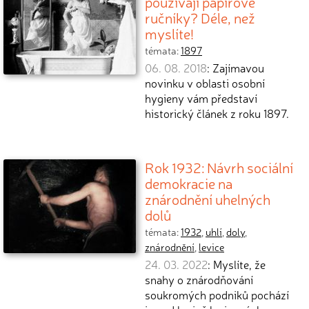
používají papírové
ručníky? Déle, než
myslíte!
témata:
1897
06. 08. 2018
: Zajímavou
novinku v oblasti osobní
hygieny vám představí
historický článek z roku 1897.
Rok 1932: Návrh sociální
demokracie na
znárodnění uhelných
dolů
témata:
1932
,
uhlí
,
doly
,
znárodnění
,
levice
24. 03. 2022
: Myslíte, že
snahy o znárodňování
soukromých podniků pochází