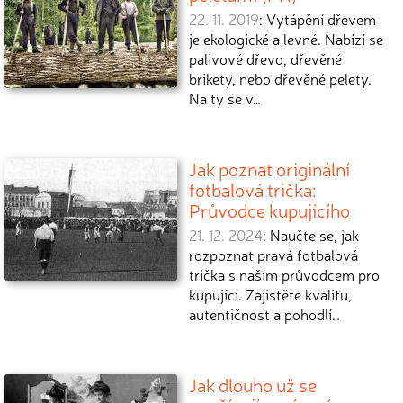
22. 11. 2019
: Vytápění dřevem
je ekologické a levné. Nabízí se
palivové dřevo, dřevěné
brikety, nebo dřevěné pelety.
Na ty se v…
Jak poznat originální
fotbalová trička:
Průvodce kupujícího
21. 12. 2024
: Naučte se, jak
rozpoznat pravá fotbalová
trička s naším průvodcem pro
kupující. Zajistěte kvalitu,
autentičnost a pohodlí…
Jak dlouho už se