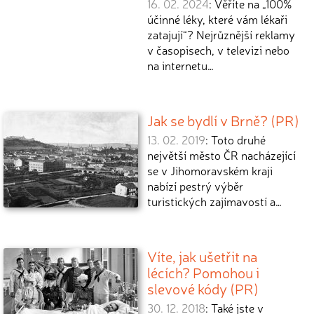
16. 02. 2024
: Věříte na „100%
účinné léky, které vám lékaři
zatajují“? Nejrůznější reklamy
v časopisech, v televizi nebo
na internetu…
Jak se bydlí v Brně? (PR)
13. 02. 2019
: Toto druhé
největší město ČR nacházející
se v Jihomoravském kraji
nabízí pestrý výběr
turistických zajímavostí a…
Víte, jak ušetřit na
lécích? Pomohou i
slevové kódy (PR)
30. 12. 2018
: Také jste v