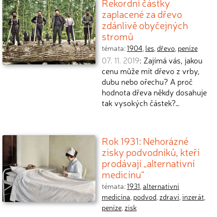
Rekordní částky
zaplacené za dřevo
zdánlivě obyčejných
stromů
témata:
1904
,
les
,
dřevo
,
peníze
07. 11. 2019
: Zajímá vás, jakou
cenu může mít dřevo z vrby,
dubu nebo ořechu? A proč
hodnota dřeva někdy dosahuje
tak vysokých částek?…
Rok 1931: Nehorázné
zisky podvodníků, kteří
prodávají „alternativní
medicínu“
témata:
1931
,
alternativní
medicína
,
podvod
,
zdraví
,
inzerát
,
peníze
,
zisk