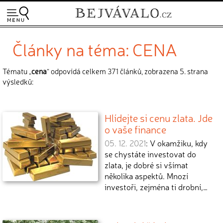
Články na téma: CENA
Tématu „
cena
“ odpovídá celkem 371 článků, zobrazena 5. strana
výsledků:
Hlídejte si cenu zlata. Jde
o vaše finance
05. 12. 2021
: V okamžiku, kdy
se chystáte investovat do
zlata, je dobré si všímat
několika aspektů. Mnozí
investoři, zejména ti drobní,…