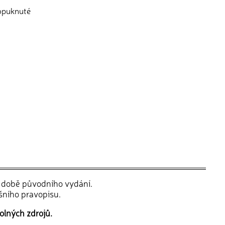
ropuknuté
v době původního vydání.
šního pravopisu.
olných zdrojů.