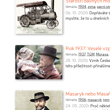
Starosti dávných mot
témata:
1904
,
zima
,
parní st
06. 10. 2020
: Dopřáváte 
myslíte, že to u dnešníc
Rok 1937: Veselé vz
témata:
1937
,
TGM
,
Morava
,
28. 10. 2020
: Vznik Česk
této příležitosti přináším
Masaryk nebo Masař
témata:
1906
,
masaryk
,
tgm
24. 05. 2020
: Proč někte