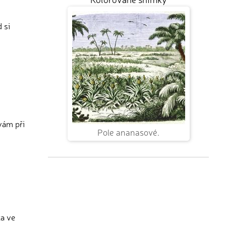
 si
vám při
Pole ananasové.
ka ve