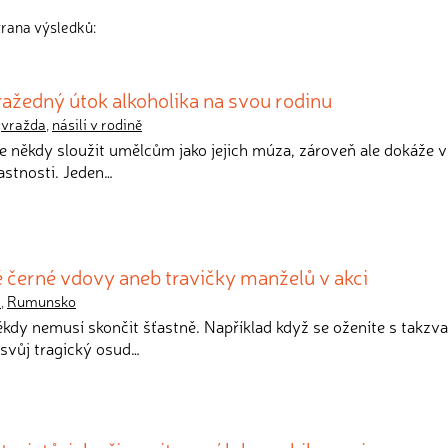
trana výsledků:
ražedný útok alkoholika na svou rodinu
,
vražda
,
násilí v rodině
e někdy sloužit umělcům jako jejich múza, zároveň ale dokáže v
lastnosti. Jeden…
černé vdovy aneb travičky manželů v akci
a
,
Rumunsko
ěkdy nemusí skončit šťastně. Například když se oženíte s takzv
svůj tragický osud…