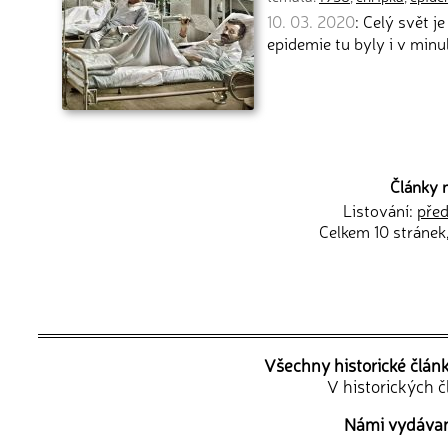
10. 03. 2020
: Celý svět 
epidemie tu byly i v minu
Články 
Listování:
před
Celkem 10 stránek
Všechny historické člán
V historických 
Námi vydávané