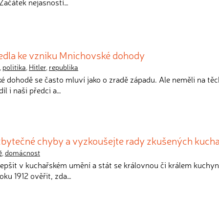
 Začátek nejasností…
vedla ke vzniku Mnichovské dohody
,
politika
,
Hitler
,
republika
é dohodě se často mluví jako o zradě západu. Ale neměli na tě
l i naši předci a…
 zbytečné chyby a vyzkoušejte rady zkušených kuch
ě
,
domácnost
zlepšit v kuchařském umění a stát se královnou či králem kuchy
oku 1912 ověřit, zda…