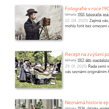
Fotografie v roce 190
témata:
1901
,
fotografie
,
prá
22. 04. 2020
: Zajímá vás
mohlo fotit bez omezení a
Recept na zvýšení po
témata:
1917
,
děti
,
manželstv
29. 01. 2020
: Řada zemí v
vás seznámí originálním 
Neznámá historie ep
témata:
1936
,
chřipka
,
epide