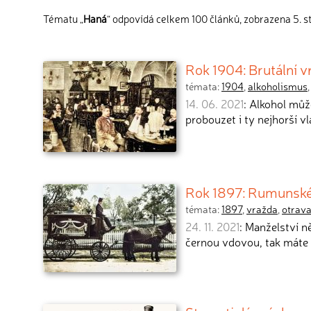
Tématu „
Haná
“ odpovídá celkem 100 článků, zobrazena 5. s
Rok 1904: Brutální v
témata:
1904
,
alkoholismus
14. 06. 2021
: Alkohol můž
probouzet i ty nejhorší v
Rok 1897: Rumunské 
témata:
1897
,
vražda
,
otrav
24. 11. 2021
: Manželství n
černou vdovou, tak máte 