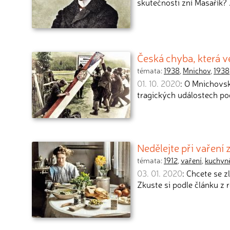
skutečnosti zní Masařík?
Česká chyba, která 
témata:
1938
,
Mnichov
,
1938
01. 10. 2020
: O Mnichovsk
tragických událostech podí
Nedělejte při vaření
témata:
1912
,
vaření
,
kuchyn
03. 01. 2020
: Chcete se 
Zkuste si podle článku z r