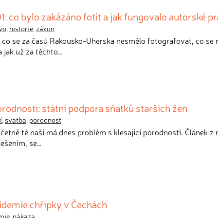
1: co bylo zakázáno fotit a jak fungovalo autorské p
vo
,
historie
,
zákon
, co se za časů Rakousko-Uherska nesmělo fotografovat, co se
 jak už za těchto…
rodnosti: státní podpora sňatků starších žen
í
,
svatba
,
porodnost
četně té naší má dnes problém s klesající porodností. Článek z 
řešením, se…
idemie chřipky v Čechách
mie
,
nákaza