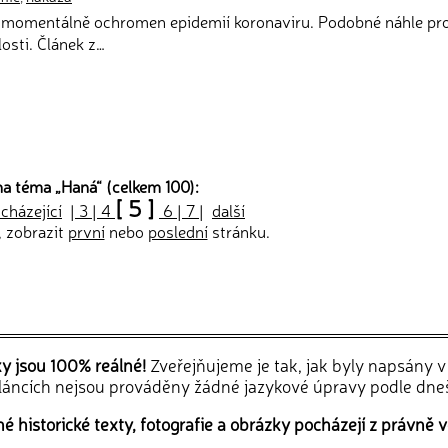
je momentálně ochromen epidemií koronaviru. Podobné náhle p
losti. Článek z…
na téma „
Haná
“ (celkem 100):
[ 5 ]
cházející
|
3
|
4
6
|
7
|
další
, zobrazit
první
nebo
poslední
stránku.
ky jsou 100% reálné!
Zveřejňujeme je tak, jak byly napsány 
článcích nejsou prováděny žádné jazykové úpravy podle dne
 historické texty, fotografie a obrázky pocházejí z právně v