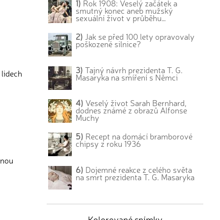
1)
Rok 1908: Veselý začátek a
smutný konec aneb mužský
sexuální život v průběhu…
2)
Jak se před 100 lety opravovaly
poškozené silnice?
3)
Tajný návrh prezidenta T. G.
 lidech
Masaryka na smíření s Němci
4)
Veselý život Sarah Bernhard,
dodnes známé z obrazů Alfonse
Muchy
5)
Recept na domácí bramborové
chipsy z roku 1936
anou
6)
Dojemné reakce z celého světa
na smrt prezidenta T. G. Masaryka
Kolorované snímky