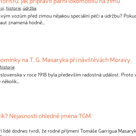
oristů: jak připravit parní lokomobilu na zimu
roj
,
historie
,
údržba
svým vozům před zimou nějakou speciální péči a údržbu? Pokud
h aut znamená hodně…
pomínky na T. G. Masaryka při návštěvách Moravy
historie
oslovenska v roce 1918 byla především radostná událost. Proto 
e několik…
ík? Nejasnosti ohledně jména TGM
ří lidé dodnes tvrdí, že rodné příjmení Tomáše Garrigua Masary