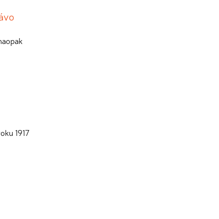
rávo
 naopak
roku 1917