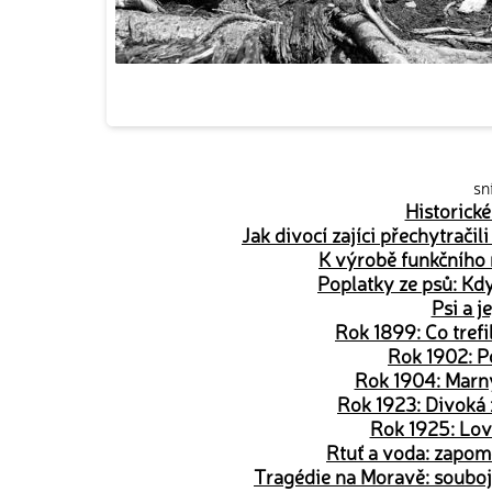
sn
Historické
Jak divocí zajíci přechytračil
K výrobě funkčního n
Poplatky ze psů: Kdy
Psi a j
Rok 1899: Co trefi
Rok 1902: P
Rok 1904: Marný
Rok 1923: Divoká z
Rok 1925: Love
Rtuť a voda: zapom
Tragédie na Moravě: souboj