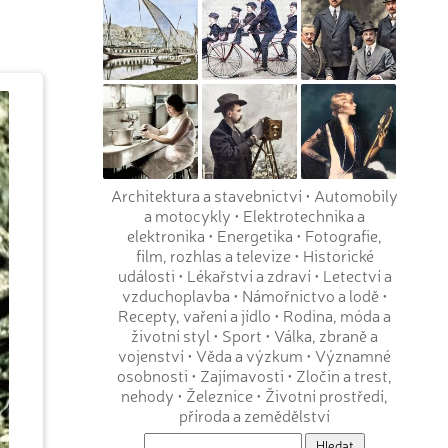
Architektura a stavebnictví
•
Automobily
a motocykly
•
Elektrotechnika a
elektronika
•
Energetika
•
Fotografie,
film, rozhlas a televize
•
Historické
události
•
Lékařství a zdraví
•
Letectví a
vzduchoplavba
•
Námořnictvo a lodě
•
Recepty, vaření a jídlo
•
Rodina, móda a
životní styl
•
Sport
•
Válka, zbraně a
vojenství
•
Věda a výzkum
•
Významné
osobnosti
•
Zajímavosti
•
Zločin a trest,
nehody
•
Železnice
•
Životní prostředí,
příroda a zemědělství