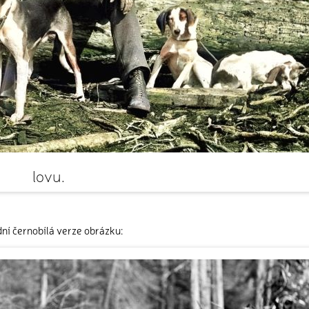
lovu.
ní černobílá verze obrázku: