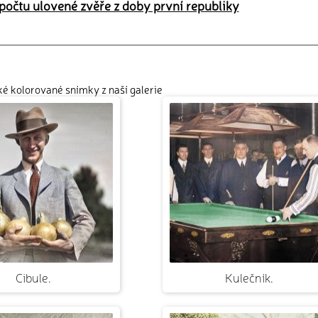
 počtu ulovené zvěře z doby první republiky
cké kolorované snímky z naší galerie
Cibule.
Kulečník.