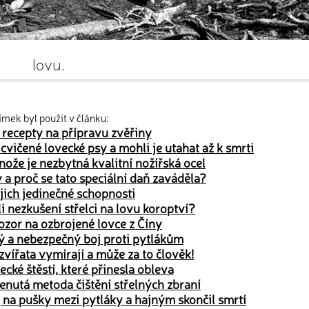
lovu.
ímek byl použit v článku:
 recepty na přípravu zvěřiny
i cvičené lovecké psy a mohli je utahat až k smrti
ože je nezbytná kvalitní nožířská ocel
 a proč se tato speciální daň zaváděla?
ejich jedinečné schopnosti
li nezkušení střelci na lovu koroptví?
ozor na ozbrojené lovce z Číny
 a nebezpečný boj proti pytlákům
vířata vymírají a může za to člověk!
cké štěstí, které přinesla obleva
enutá metoda čištění střelných zbraní
 na pušky mezi pytláky a hajným skončil smrtí