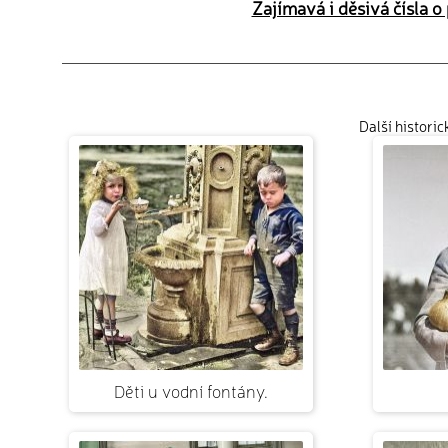
Zajímavá i děsivá čísla o
Další histori
Děti u vodní fontány.