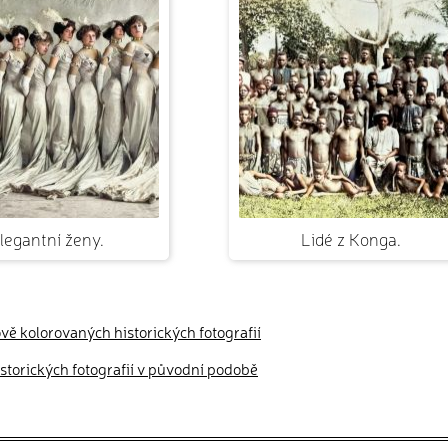
legantní ženy.
Lidé z Konga.
ově kolorovaných historických fotografií
historických fotografií v původní podobě