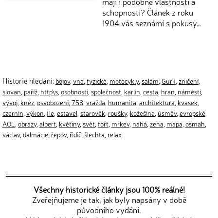
mají i podobné vlastnosti a
schopnosti? Článek z roku
1904 vás seznámí s pokusy…
Historie hledání:
bojov
,
vna
,
fyzické
,
motocykly
,
salám
,
Gurk
,
zničení
,
slovan
,
paříž
,
http\s
,
osobnosti
,
společnost
,
karlín
,
cesta
,
hran
,
náměstí
,
vývoj
,
kněz
,
osvobozeni
,
758
,
vražda
,
humanita
,
architektura
,
kvasek
,
czernin
,
výkon
,
i le
,
estavel
,
starověk
,
roušky
,
kožešina
,
úsměv
,
evropské
,
AOL
,
obrazy
,
albert
,
květiny
,
svět
,
fořt
,
mrkev
,
nahá
,
zena
,
mapa
,
osmah
,
václav
,
dalmácie
,
řepov
,
řidič
,
šlechta
,
relax
Všechny historické články jsou 100% reálné!
Zveřejňujeme je tak, jak byly napsány v době
původního vydání.