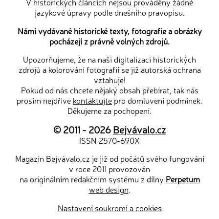
V historických článcích nejsou prováděny žádné
jazykové úpravy podle dnešního pravopisu.
Námi vydávané historické texty, fotografie a obrázky
pocházejí z právně volných zdrojů.
Upozorňujeme, že na naši digitalizaci historických
zdrojů a kolorování fotografií se již autorská ochrana
vztahuje!
Pokud od nás chcete nějaký obsah přebírat, tak nás
prosím nejdříve
kontaktujte
pro domluvení podmínek.
Děkujeme za pochopení.
© 2011 - 2026
Bejvávalo.cz
ISSN 2570-690X
Magazín Bejvávalo.cz je již od počátů svého fungování
v roce 2011 provozován
na originálním redakčním systému z dílny
Perpetum
web design
.
Nastavení soukromí a cookies