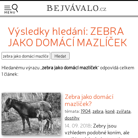
Výsledky hledání: ZEBRA
JAKO DOMÁCÍ MAZLÍČEK
Hledanému výrazu „
zebra jako domácí mazlíček
“ odpovídá celkem
1 článek:
Zebra jako domácí
mazlíček?
témata:
1904
,
zebra
,
koně
,
zvířata
,
dostihy
14. 09. 2018
: Zebry jsou
vzhledem podobné koním, ale