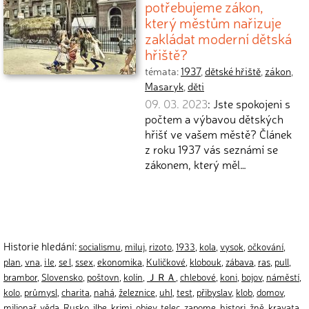
potřebujeme zákon,
který městům nařizuje
zakládat moderní dětská
hřiště?
témata:
1937
,
dětské hřiště
,
zákon
,
Masaryk
,
děti
09. 03. 2023
: Jste spokojeni s
počtem a výbavou dětských
hřišť ve vašem městě? Článek
z roku 1937 vás seznámí se
zákonem, který měl…
Historie hledání:
socialismu
,
miluj
,
rizoto
,
1933
,
kola
,
vysok
,
očkování
,
plan
,
vna
,
i le
,
se l
,
ssex
,
ekonomika
,
Kuličkové
,
klobouk
,
zábava
,
ras
,
pull
,
brambor
,
Slovensko
,
poštovn
,
kolín
,
ＪＲＡ
,
chlebové
,
koni
,
bojov
,
náměstí
,
kolo
,
průmysl
,
charita
,
nahá
,
železnice
,
uhl
,
test
,
přibyslav
,
klob
,
domov
,
milionař
,
věda
,
Rusko
,
ilbe
,
krimi
,
objev
,
telec
,
zapome
,
histori
,
žně
,
kravata
,