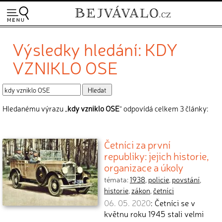
Výsledky hledání: KDY
VZNIKLO OSE
Hledanému výrazu „
kdy vzniklo OSE
“ odpovídá celkem 3 články:
Četníci za první
republiky: jejich historie,
organizace a úkoly
témata:
1938
,
policie
,
povstání
,
historie
,
zákon
,
četníci
06. 05. 2020
: Četníci se v
květnu roku 1945 stali velmi