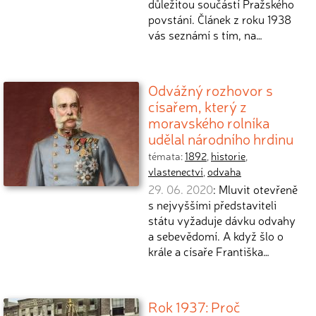
důležitou součástí Pražského
povstání. Článek z roku 1938
vás seznámí s tím, na…
Odvážný rozhovor s
císařem, který z
moravského rolníka
udělal národního hrdinu
témata:
1892
,
historie
,
vlastenectví
,
odvaha
29. 06. 2020
: Mluvit otevřeně
s nejvyššími představiteli
státu vyžaduje dávku odvahy
a sebevědomí. A když šlo o
krále a císaře Františka…
Rok 1937: Proč