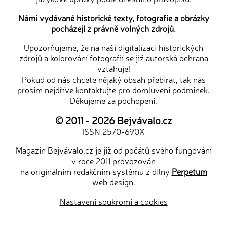
Námi vydávané historické texty, fotografie a obrázky
pocházejí z právně volných zdrojů.
Upozorňujeme, že na naši digitalizaci historických
zdrojů a kolorování fotografií se již autorská ochrana
vztahuje!
Pokud od nás chcete nějaký obsah přebírat, tak nás
prosím nejdříve
kontaktujte
pro domluvení podmínek.
Děkujeme za pochopení.
© 2011 - 2026
Bejvávalo.cz
ISSN 2570-690X
Magazín Bejvávalo.cz je již od počátů svého fungování
v roce 2011 provozován
na originálním redakčním systému z dílny
Perpetum
web design
.
Nastavení soukromí a cookies