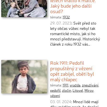
letech vrátilo k matce.
Jaký bude jeho další
osud?
témata:
1932
29. 07. 2023
: Svět před sto
lety občas vůbec nebyl tak
romantické místo, jak si ho
mnozí představují. Historický
článek z roku 1932 vás…
Rok 1911: Pedofil
propuštěný z vězení
opět zabíjel, obětí byl
malý chlapec
témata:
1911
,
vražda
,
zneužívání
,
pedofil
,
zločin
,
Litovel
,
Mírov
,
vězení
03. 01. 2024
: Mnozí lidé mají
díky médiím pocit, že dnešní