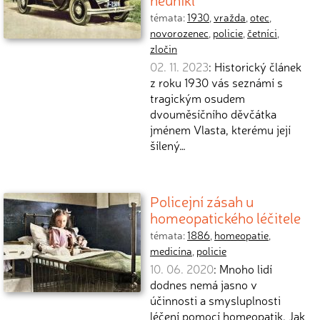
témata:
1930
,
vražda
,
otec
,
novorozenec
,
policie
,
četníci
,
zločin
02. 11. 2023
: Historický článek
z roku 1930 vás seznámí s
tragickým osudem
dvouměsíčního děvčátka
jménem Vlasta, kterému její
šílený…
Policejní zásah u
homeopatického léčitele
témata:
1886
,
homeopatie
,
medicína
,
policie
10. 06. 2020
: Mnoho lidí
dodnes nemá jasno v
účinnosti a smysluplnosti
léčení pomocí homeopatik. Jak