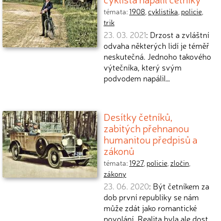
témata:
1908
,
cyklistika
,
policie
,
trik
23. 03. 2021
: Drzost a zvláštní
odvaha některých lidí je téměř
neskutečná. Jednoho takového
výtečníka, který svým
podvodem napálil…
Desítky četníků,
zabitých přehnanou
humanitou předpisů a
zákonů
témata:
1927
,
policie
,
zločin
,
zákony
23. 06. 2020
: Být četníkem za
dob první republiky se nám
může zdát jako romantické
povolání. Realita byla ale dost