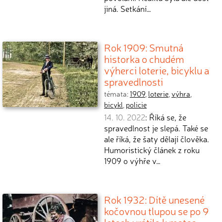
jiná. Setkání…
Rok 1909: Smutná
historka o chudém
výherci loterie, bicyklu a
spravedlnosti
témata:
1909
,
loterie
,
výhra
,
bicykl
,
policie
14. 10. 2022
: Říká se, že
spravedlnost je slepá. Také se
ale říká, že šaty dělají člověka.
Humoristický článek z roku
1909 o výhře v…
Rok 1932: Dítě unesené
kočovnou tlupou se po 9