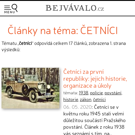
Články na téma: ČETNÍCI
Tématu „
četníci
“ odpovídá celkem 17 článků, zobrazena 1. strana
výsledků:
Četníci za první
republiky: jejich historie,
organizace a úkoly
témata:
1938
,
policie
,
povstání
,
historie
,
zákon
,
četníci
06. 05. 2020
: Četníci se v
květnu roku 1945 stali velmi
důležitou součástí Pražského
povstání. Článek z roku 1938
vás seznámí s tím, na…