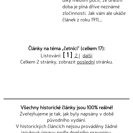
doba je plná dříve neznámé
zločinnosti. Jak vám ale ukáže
článek z roku 1911,…
Články na téma „
četníci
“ (celkem 17):
[ 1 ]
Listování:
2
|
další
Celkem 2 stránky, zobrazit
poslední
stránku.
Všechny historické články jsou 100% reálné!
Zveřejňujeme je tak, jak byly napsány v době
původního vydání.
V historických článcích nejsou prováděny žádné
jazykové úpravy podle dnešního pravopisu.