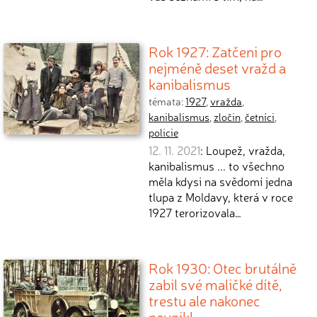
Rok 1927: Zatčeni pro
nejméně deset vražd a
kanibalismus
témata:
1927
,
vražda
,
kanibalismus
,
zločin
,
četníci
,
policie
12. 11. 2021
: Loupež, vražda,
kanibalismus ... to všechno
měla kdysi na svědomí jedna
tlupa z Moldavy, která v roce
1927 terorizovala…
Rok 1930: Otec brutálně
zabil své maličké dítě,
trestu ale nakonec
neunikl