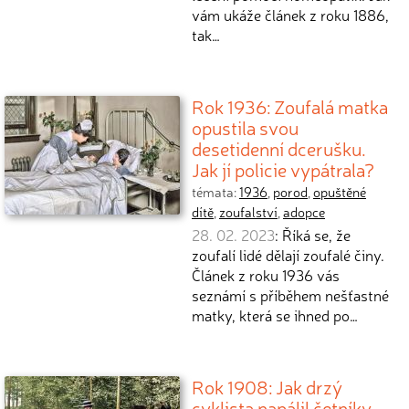
vám ukáže článek z roku 1886,
tak…
Rok 1936: Zoufalá matka
opustila svou
desetidenní dcerušku.
Jak jí policie vypátrala?
témata:
1936
,
porod
,
opuštěné
dítě
,
zoufalství
,
adopce
28. 02. 2023
: Říká se, že
zoufalí lidé dělají zoufalé činy.
Článek z roku 1936 vás
seznámí s příběhem nešťastné
matky, která se ihned po…
Rok 1908: Jak drzý
cyklista napálil četníky