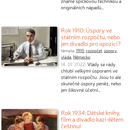
známé špičkovou technikou a
originálních nápadů…
Rok 1910: Úspory ve
státním rozpočtu, nebo
jen divadlo pro opozici?
témata:
1910
,
rozpočet
,
úspory
,
vláda
,
Německo
14. 01. 2022
: Vlády se rády
chlubí velkými úsporami ve
státním rozpočtu. Jsou to ale
skutečné úspory peněz, nebo
jen šikovné účetní…
Rok 1934: Dětské knihy,
film a divadlo kazí dětem
češtinu!