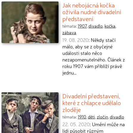
Jak nebojácná kočka
oživila nudné divadelní
představení
témata:
1907
,
divadlo
,
kočka
,
zábava
19. 08. 2020
: Někdy stačí
málo, aby se z obyčejné
události stalo něco
nezapomenutelného. Článek z
roku 1907 vám přiblíží právě
jednu…
Divadelní představení,
které z chlapce udělalo
zloděje
témata:
1910
,
děti
,
zločin
,
divadlo
22. 05. 2020
: Umění může na
lidi působit různým