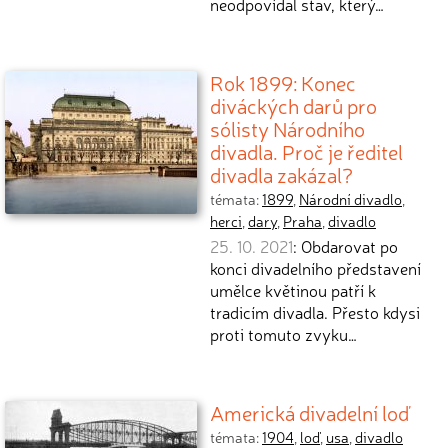
neodpovídal stav, který…
Rok 1899: Konec
diváckých darů pro
sólisty Národního
divadla. Proč je ředitel
divadla zakázal?
témata:
1899
,
Národní divadlo
,
herci
,
dary
,
Praha
,
divadlo
25. 10. 2021
: Obdarovat po
konci divadelního představení
umělce květinou patří k
tradicím divadla. Přesto kdysi
proti tomuto zvyku…
Americká divadelní loď
témata:
1904
,
loď
,
usa
,
divadlo