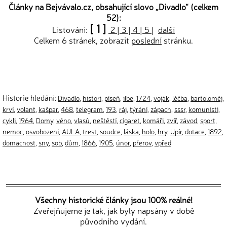
Články na Bejvávalo.cz, obsahující slovo „
Divadlo
“ (celkem
52):
[ 1 ]
Listování:
2
|
3
|
4
|
5
|
další
Celkem 6 stránek, zobrazit
poslední
stránku.
Historie hledání:
Divadlo
,
histori
,
píseň
,
ilbe
,
1724
,
voják
,
léčba
,
bartoloměj
,
krví
,
volant
,
kašpar
,
468
,
telegram
,
193
,
ráj
,
týrání
,
zápach
,
sssr
,
komunisti
,
cykli
,
1964
,
Domy
,
věno
,
vlasů
,
neštěstí
,
cigaret
,
komáři
,
zvíř
,
závod
,
sport
,
nemoc
,
osvobozeni
,
AULA
,
trest
,
soudce
,
láska
,
holo
,
hry
,
Upír
,
dotace
,
1892
,
domacnost
,
sny
,
sob
,
dům
,
1866
,
1905
,
únor
,
přerov
,
vpřed
Všechny historické články jsou 100% reálné!
Zveřejňujeme je tak, jak byly napsány v době
původního vydání.