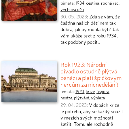
témata:
1934
,
čeština
,
rodná řeč
,
výchova dětí
30. 05. 2023
: Zdá se vám, že
čeština našich dětí není tak
dobrá, jak by mohla být? Jak
vám ukáže text z roku 1934,
tak podobný pocit…
Rok 1923: Národní
divadlo ostudně plýtvá
penězi a platí špičkovým
hercům za nicnedělání!
témata:
1923
,
krize
,
úspora
,
peníze
,
plýtvání
,
výplata
29. 04. 2023
: V dobách krize
je potřeba, aby se každý snažil
v mezích svých možností
šetřit. Tomu ale rozhodně