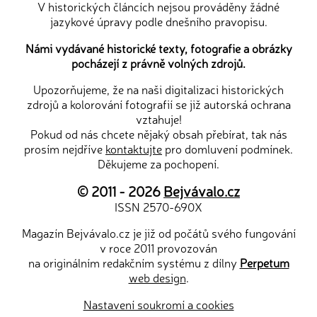
V historických článcích nejsou prováděny žádné
jazykové úpravy podle dnešního pravopisu.
Námi vydávané historické texty, fotografie a obrázky
pocházejí z právně volných zdrojů.
Upozorňujeme, že na naši digitalizaci historických
zdrojů a kolorování fotografií se již autorská ochrana
vztahuje!
Pokud od nás chcete nějaký obsah přebírat, tak nás
prosím nejdříve
kontaktujte
pro domluvení podmínek.
Děkujeme za pochopení.
© 2011 - 2026
Bejvávalo.cz
ISSN 2570-690X
Magazín Bejvávalo.cz je již od počátů svého fungování
v roce 2011 provozován
na originálním redakčním systému z dílny
Perpetum
web design
.
Nastavení soukromí a cookies