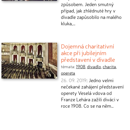
způsobem. Jeden smutný
případ, jak zhlédnuté hry v
divadle zapůsobilo na malého
kluka,…
Dojemná charitativní
akce při jubilejním
představení v divadle
témata:
1908
,
divadlo
,
charita
,
opereta
26. 09. 2019
: Jedno velmi
nečekané zahájení představení
operety Veselá vdova od
Franze Lehára zažili diváci v
roce 1908. Co se na něm…