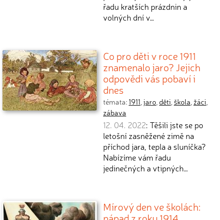
řadu kratších prázdnin a
volných dní v…
Co pro děti v roce 1911
znamenalo jaro? Jejich
odpovědi vás pobaví i
dnes
témata:
1911
,
jaro
,
děti
,
škola
,
žáci
,
zábava
12. 04. 2022
: Těšili jste se po
letošní zasněžené zimě na
příchod jara, tepla a sluníčka?
Nabízíme vám řadu
jedinečných a vtipných…
Mírový den ve školách:
nápad z roku 1914,