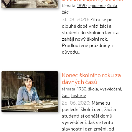
témata:
1890
,
epidemie
,
škola
,
žáci
31. 08. 2020
: Zítra se po
dlouhé době vrátí žáci a
studenti do školních lavic a
zahájí nový školní rok.
Prodloužené prázdniny z
důvodu…
Konec školního roku za
dávných časů
témata:
1930
,
škola
,
vysvědčení
,
žáci
,
historie
26. 06. 2020
: Máme tu
poslední školní den, žáci a
studenti si odnáší domů
vysvědčení. Jak se tento
slavnostní den změnil od