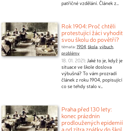
patřičné vzdělání. Článek z…
Rok 1904: Proč chtěli
protestující žáci vyhodit
svou školu do povětří?
témata:
1904
,
škola
,
výbuch
,
problémy
18. 01. 2021
: Jaké to je, když je
situace ve škole doslova
výbušná? To vám prozradí
článek z roku 1904, popisující
co se tehdy stalo v…
Praha před 130 lety:
konec prázdnin
prodloužených epidemií
a od zítra zpátky do škol