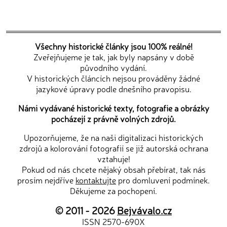
Všechny historické články jsou 100% reálné!
Zveřejňujeme je tak, jak byly napsány v době
původního vydání.
V historických článcích nejsou prováděny žádné
jazykové úpravy podle dnešního pravopisu.
Námi vydávané historické texty, fotografie a obrázky
pocházejí z právně volných zdrojů.
Upozorňujeme, že na naši digitalizaci historických
zdrojů a kolorování fotografií se již autorská ochrana
vztahuje!
Pokud od nás chcete nějaký obsah přebírat, tak nás
prosím nejdříve
kontaktujte
pro domluvení podmínek.
Děkujeme za pochopení.
© 2011 - 2026
Bejvávalo.cz
ISSN 2570-690X