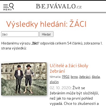
Výsledky hledání: ŽÁCI
Hledanému výrazu „
žáci
“ odpovídá celkem 54 článků, zobrazena 1.
strana výsledků:
Učitelé a žáci školy
žebrání
témata:
1902
,
brno
,
žebráci
,
škola
,
zločin
02. 10. 2020
: Živit se
žebráním může být složitější,
než jak to na první pohled
vypadá. Chce to zkušenosti a