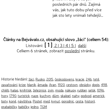
posledních pár dnů. Zajímá
vás, jak tuto dobu před více
jak sto lety vnímali tehdejší…
Články na Bejvávalo.cz, obsahující slovo „
žáci
“ (celkem 54):
[ 1 ]
Listování:
2
|
3
|
4
|
5
|
další
Celkem 6 stránek, zobrazit
poslední
stránku.
Historie hledání:
žáci
,
Rusko
,
2015
,
českoslovens
,
kracie
,
246
,
tetê
,
zavařování
,
krize
,
blaník
,
ãmada
,
Aran
,
1920
,
cestovn
,
obrázky
,
dopis
,
498
,
chléb
,
halas
,
knihtisk
,
železnice
,
zvin
,
moda
,
nákupy
,
rubber
,
selsk
,
1096
,
hory
,
1790
,
turistick
,
naze
,
kuchyn
,
dům
,
skalpel
,
nahy
,
podvod
,
americk
,
boty
,
koně
,
návštěva
,
Postel
,
med
,
kynut
,
porodnic
,
cesta
,
historií
,
prababičky
,
babičky
,
jedno
,
TGM