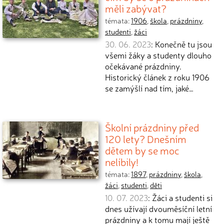
měli zabývat?
témata:
1906
,
škola
,
prázdniny
,
studenti
,
žáci
30. 06. 2023
: Konečně tu jsou
všemi žáky a studenty dlouho
očekávané prázdniny.
Historický článek z roku 1906
se zamýšlí nad tím, jaké…
Školní prázdniny před
120 lety? Dnešním
dětem by se moc
nelíbily!
témata:
1897
,
prázdniny
,
škola
,
žáci
,
studenti
,
děti
10. 07. 2023
: Žáci a studenti si
dnes užívají dvouměsíční letní
prázdniny a k tomu mají ještě