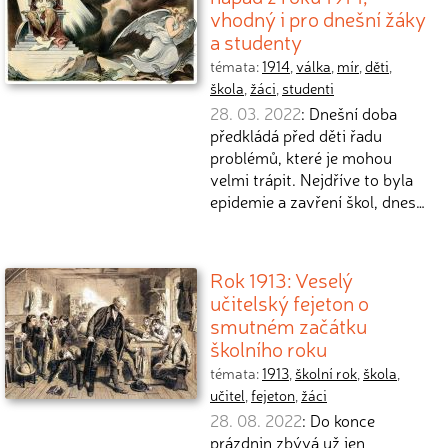
vhodný i pro dnešní žáky
a studenty
témata:
1914
,
válka
,
mír
,
děti
,
škola
,
žáci
,
studenti
28. 03. 2022
: Dnešní doba
předkládá před děti řadu
problémů, které je mohou
velmi trápit. Nejdříve to byla
epidemie a zavření škol, dnes…
Rok 1913: Veselý
učitelský fejeton o
smutném začátku
školního roku
témata:
1913
,
školní rok
,
škola
,
učitel
,
fejeton
,
žáci
28. 08. 2022
: Do konce
prázdnin zbývá už jen