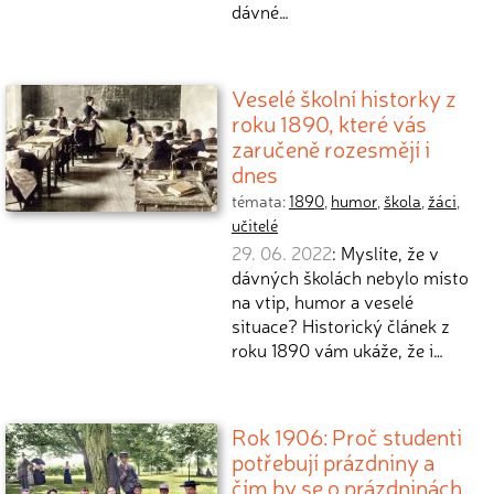
dávné…
Veselé školní historky z
roku 1890, které vás
zaručeně rozesmějí i
dnes
témata:
1890
,
humor
,
škola
,
žáci
,
učitelé
29. 06. 2022
: Myslíte, že v
dávných školách nebylo místo
na vtip, humor a veselé
situace? Historický článek z
roku 1890 vám ukáže, že i…
Rok 1906: Proč studenti
potřebují prázdniny a
čím by se o prázdninách