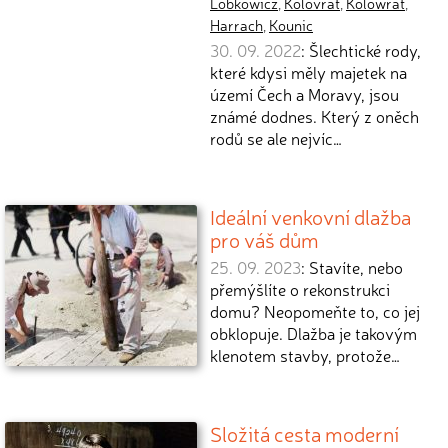
Lobkowicz
,
Kolovrat
,
Kolowrat
,
Harrach
,
Kounic
30. 09. 2022
: Šlechtické rody,
které kdysi měly majetek na
území Čech a Moravy, jsou
známé dodnes. Který z oněch
rodů se ale nejvíc…
Ideální venkovní dlažba
pro váš dům
25. 09. 2023
: Stavíte, nebo
přemýšlíte o rekonstrukci
domu? Neopomeňte to, co jej
obklopuje. Dlažba je takovým
klenotem stavby, protože…
Složitá cesta moderní