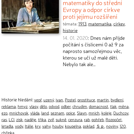
matematiky do střední
Evropy a odpor církve
proti jejímu rozšíření
témata:
1913
,
matematika
,
církev
,
historie
14. 01. 2020
: Dnes nám příjde
počítání s číslicemi 0 až 9 za
naprosto samozřejmou věc,
kterou se učí už malé děti.
Nebylo tak ale…
Historie hledání:
vepř
,
uzený
,
ivan
,
Postel
,
prostituce
,
martin
,
bydlení
,
reklama
,
hmyz
,
vlasy
,
dělo
,
odvod
,
odber
,
chrudim
,
domacnost
,
tlak
,
měna
,
ezo
,
mnichovsk
,
vláda
,
land
,
seznam
,
opice
,
Slavn
,
mnich
,
koleje
,
Duchcov
,
ras
,
LCI
,
zisk
,
naděje
,
třika
,
zvíř
,
sukně
,
cenzura
,
rab
,
pohřeb
,
Rozpočet
,
letadla
,
vody
,
Itálie
,
krv
,
vahy
,
houby
,
koupelna
,
poklad
,
Ｓｐ
,
noviny
,
120
,
chřipka