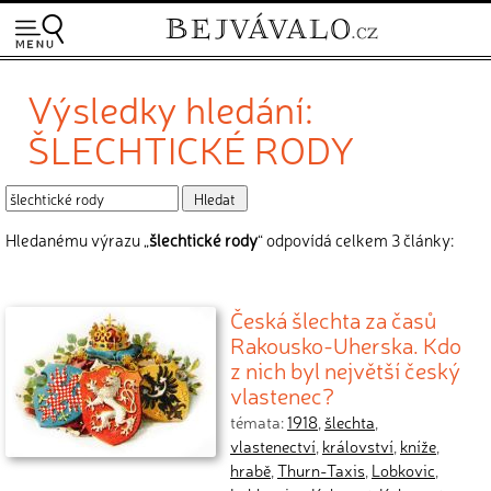
Výsledky hledání:
ŠLECHTICKÉ RODY
Hledanému výrazu „
šlechtické rody
“ odpovídá celkem 3 články:
Česká šlechta za časů
Rakousko-Uherska. Kdo
z nich byl největší český
vlastenec?
témata:
1918
,
šlechta
,
vlastenectví
,
království
,
kníže
,
hrabě
,
Thurn-Taxis
,
Lobkovic
,