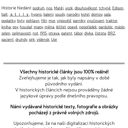
Historie hledání:
podruh
,
nos
,
Matěj
,
vozk
,
dlouhověkost
,
tchyně
,
Edison
,
balt
,
ｓｔｉｌｙ
,
hypno
,
balení
,
soudy
,
narodni
,
kotel
,
domov
,
sala
,
poplatky
,
byty
,
pohlavn
,
filtr
,
mor
,
výpověď
,
parníky
,
vyučovaní
,
traktor
,
kniha
,
psy
,
houslař
,
mapy
,
měna
,
léčitel
,
opavě
,
nepořádek
,
pardubic
,
máslo
,
zelen
,
zajímavosti
,
not
,
1915
,
otrava
,
patent
,
tábor
,
dívka
,
čistota
,
BRZ
,
pacient
,
druhdy
,
sirk
,
vídensk
,
Upr
Všechny historické články jsou 100% reálné!
Zveřejňujeme je tak, jak byly napsány v době
původního vydání.
V historických článcích nejsou prováděny žádné
jazykové úpravy podle dnešního pravopisu.
Námi vydávané historické texty, fotografie a obrázky
pocházejí z právně volných zdrojů.
Upozorňujeme, že na naši digitalizaci historických