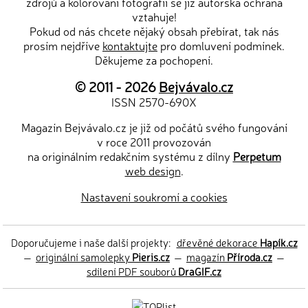
zdrojů a kolorování fotografií se již autorská ochrana
vztahuje!
Pokud od nás chcete nějaký obsah přebírat, tak nás
prosím nejdříve
kontaktujte
pro domluvení podmínek.
Děkujeme za pochopení.
© 2011 - 2026
Bejvávalo.cz
ISSN 2570-690X
Magazín Bejvávalo.cz je již od počátů svého fungování
v roce 2011 provozován
na originálním redakčním systému z dílny
Perpetum
web design
.
Nastavení soukromí a cookies
Doporučujeme i naše další projekty:
dřevěné dekorace
Hapík.cz
—
originální samolepky
Pieris.cz
—
magazín
Příroda.cz
—
sdílení PDF souborů
DraGIF.cz