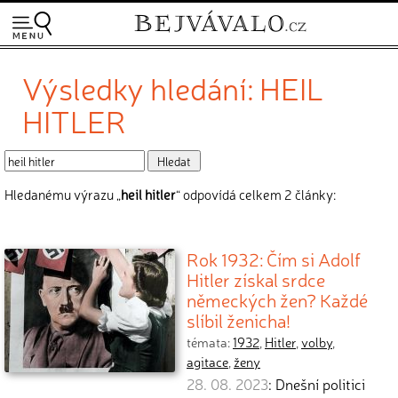
Výsledky hledání: HEIL
HITLER
Hledanému výrazu „
heil hitler
“ odpovídá celkem 2 články:
Rok 1932: Čím si Adolf
Hitler získal srdce
německých žen? Každé
slíbil ženicha!
témata:
1932
,
Hitler
,
volby
,
agitace
,
ženy
28. 08. 2023
: Dnešní politici