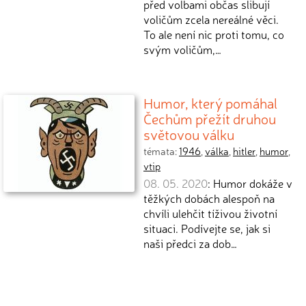
před volbami občas slibují
voličům zcela nereálné věci.
To ale není nic proti tomu, co
svým voličům,…
Humor, který pomáhal
Čechům přežít druhou
světovou válku
témata:
1946
,
válka
,
hitler
,
humor
,
vtip
08. 05. 2020
: Humor dokáže v
těžkých dobách alespoň na
chvíli ulehčit tíživou životní
situaci. Podívejte se, jak si
naši předci za dob…