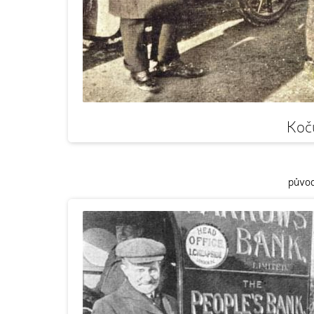
Koču
původ