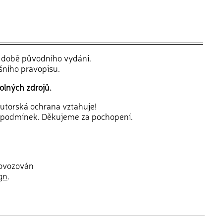
v době původního vydání.
šního pravopisu.
olných zdrojů.
 autorská ochrana vztahuje!
 podmínek. Děkujeme za pochopení.
rovozován
gn
.