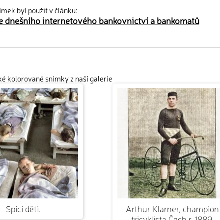
ímek byl použit v článku:
 dnešního internetového bankovnictví a bankomatů
cké kolorované snímky z naší galerie
Spící děti.
Arthur Klarner, champion
tricyklista Čech r. 1889.