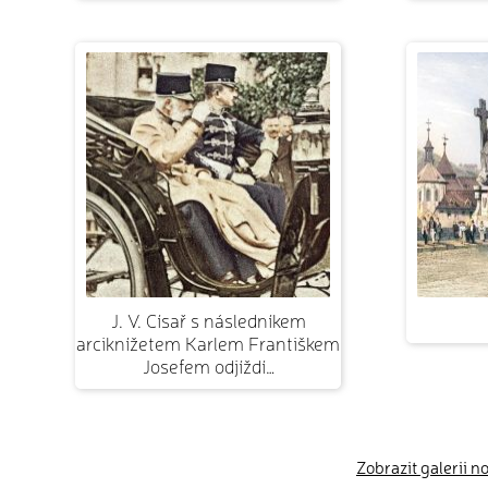
J. V. Císař s následníkem
arciknížetem Karlem Františkem
Josefem odjíždí…
Zobrazit galerii n