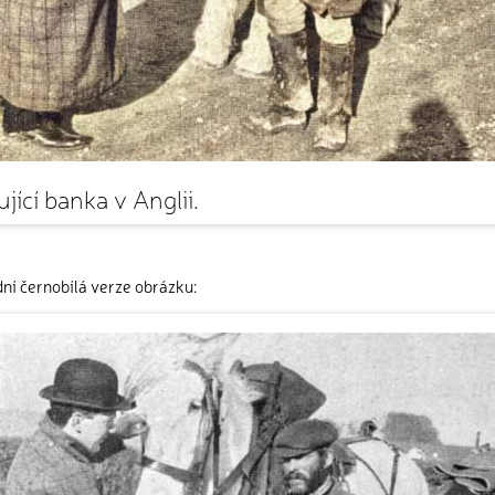
jící banka v Anglii.
ní černobílá verze obrázku: