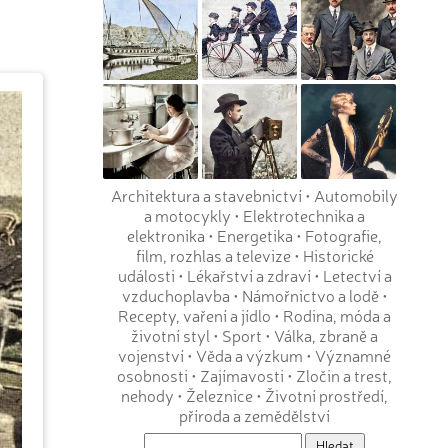
Architektura a stavebnictví
•
Automobily
a motocykly
•
Elektrotechnika a
elektronika
•
Energetika
•
Fotografie,
film, rozhlas a televize
•
Historické
události
•
Lékařství a zdraví
•
Letectví a
vzduchoplavba
•
Námořnictvo a lodě
•
Recepty, vaření a jídlo
•
Rodina, móda a
životní styl
•
Sport
•
Válka, zbraně a
vojenství
•
Věda a výzkum
•
Významné
osobnosti
•
Zajímavosti
•
Zločin a trest,
nehody
•
Železnice
•
Životní prostředí,
příroda a zemědělství