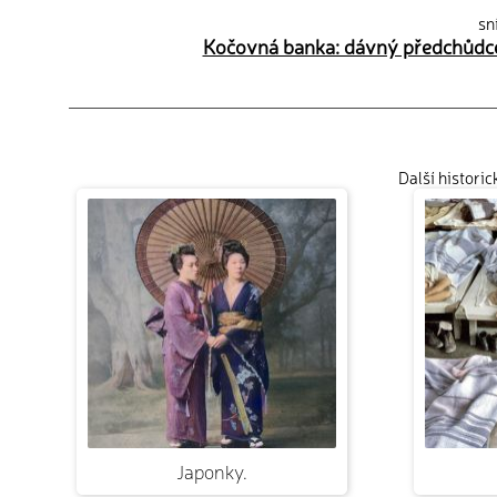
sn
Kočovná banka: dávný předchůdce
Další histori
Japonky.