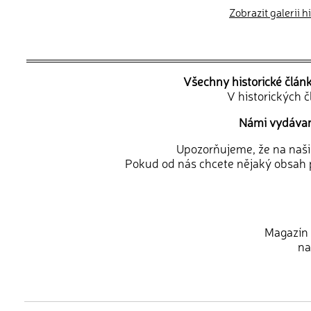
Zobrazit galerii 
Všechny historické člán
V historických 
Námi vydávané
Upozorňujeme, že na naši d
Pokud od nás chcete nějaký obsah p
Magazín 
na