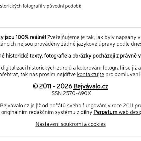
historických fotografií v původní podobě
ky jsou 100% reálné!
Zveřejňujeme je tak, jak byly napsány 
článcích nejsou prováděny žádné jazykové úpravy podle dne
 historické texty, fotografie a obrázky pocházejí z právně v
igitalizaci historických zdrojů a kolorování fotografií se již
řebírat, tak nás prosím nejdříve
kontaktujte
pro domluvení
© 2011 - 2026
Bejvávalo.cz
ISSN 2570-690X
Bejvávalo.cz je již od počátů svého fungování v roce 2011 p
 originálním redakčním systému z dílny
Perpetum
web desi
Nastavení soukromí a cookies