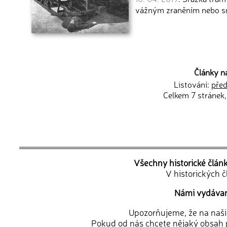
vážným zraněním nebo sm
Články n
Listování:
před
Celkem 7 stránek,
Všechny historické člán
V historických 
Námi vydávané
Upozorňujeme, že na naši d
Pokud od nás chcete nějaký obsah p