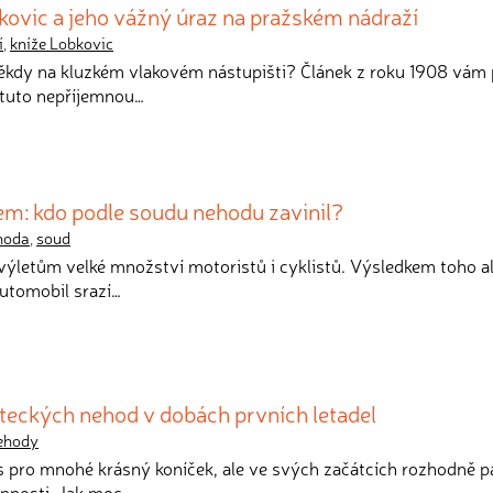
ovic a jeho vážný úraz na pražském nádraží
í
,
kníže Lobkovic
 někdy na kluzkém vlakovém nástupišti? Článek z roku 1908 vám 
 tuto nepříjemnou…
em: kdo podle soudu nehodu zavinil?
hoda
,
soud
k výletům velké množství motoristů i cyklistů. Výsledkem toho a
automobil srazí…
leteckých nehod v dobách prvních letadel
ehody
es pro mnohé krásný koníček, ale ve svých začátcích rozhodně pa
nnosti. Jak moc…