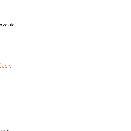
ové ale
čas v
skončit