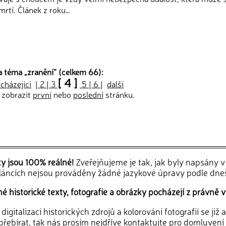
rtí. Článek z roku…
a téma „
zranění
“ (celkem 66):
[ 4 ]
cházející
|
2
|
3
5
|
6
|
další
 zobrazit
první
nebo
poslední
stránku.
ky jsou 100% reálné!
Zveřejňujeme je tak, jak byly napsány 
článcích nejsou prováděny žádné jazykové úpravy podle dne
 historické texty, fotografie a obrázky pocházejí z právně v
igitalizaci historických zdrojů a kolorování fotografií se již
řebírat, tak nás prosím nejdříve
kontaktujte
pro domluvení