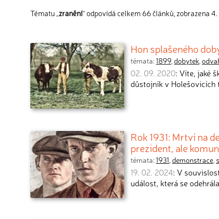
Tématu „
zranění
“ odpovídá celkem 66 článků, zobrazena 4. 
Hon splašeného dobyt
témata:
1899
,
dobytek
,
odva
02. 09. 2020
: Víte, jaké
důstojník v Holešovicích
Rok 1931: Mrtví na 
prezident, ale komun
témata:
1931
,
demonstrace
,
19. 02. 2024
: V souvislos
událost, která se odehrál