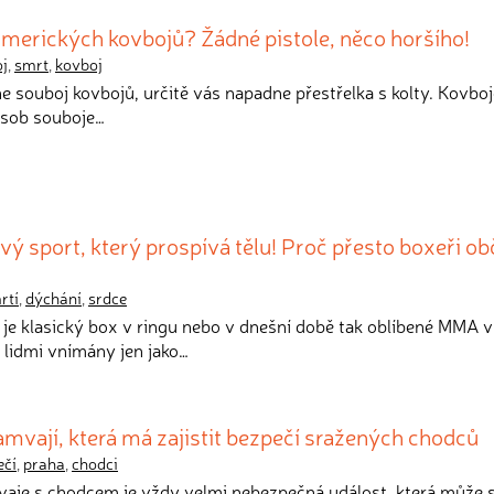
amerických kovbojů? Žádné pistole, něco horšího!
j
,
smrt
,
kovboj
ne souboj kovbojů, určitě vás napadne přestřelka s kolty. Kovboj
působ souboje…
vý sport, který prospívá tělu! Proč přesto boxeři ob
rtí
,
dýchání
,
srdce
o je klasický box v ringu nebo v dnešní době tak oblíbené MMA v
 lidmi vnímány jen jako…
mvají, která má zajistit bezpečí sražených chodců
ečí
,
praha
,
chodci
vaje s chodcem je vždy velmi nebezpečná událost, která může 