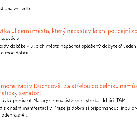
strana výsledků:
ka ulicemi města, který nezastavila ani policejní z
ha
,
policie
 škody dokáže v ulicích města napáchat splašený dobytek? Jeden 
 to moc dobře…
demonstraci v Duchcově. Za střelbu do dělníků nemů
istický senátor!
stávka
,
prezident
,
Masaryk
,
komunisté
,
smrt
,
střelba
,
dělníci
,
TGM
ti s dnešní manifestací v Praze je dobré si připomenout jinou pr
a odehrála 4.…