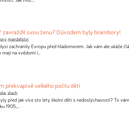
ř zavraždil svou ženu? Důvodem byly brambory!
ory
,
manželství
dysi zachránily Evropu před hladomorem. Jak vám ale ukáže čl
o mají na svědomí i…
m překvapivě velkého počtu dětí
ola
,
sluch
byly před jak více sto lety školní děti s nedoslýchavostí? To vá
oku 1905,…