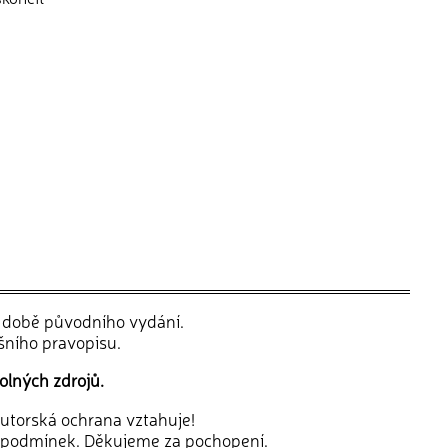
v době původního vydání.
šního pravopisu.
olných zdrojů.
 autorská ochrana vztahuje!
 podmínek. Děkujeme za pochopení.