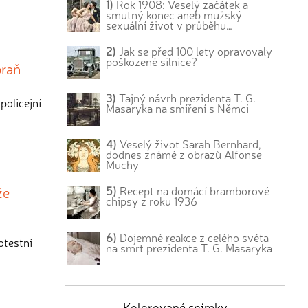
1)
Rok 1908: Veselý začátek a
smutný konec aneb mužský
sexuální život v průběhu…
2)
Jak se před 100 lety opravovaly
poškozené silnice?
braň
3)
Tajný návrh prezidenta T. G.
policejní
Masaryka na smíření s Němci
4)
Veselý život Sarah Bernhard,
dodnes známé z obrazů Alfonse
Muchy
že
5)
Recept na domácí bramborové
chipsy z roku 1936
6)
Dojemné reakce z celého světa
otestní
na smrt prezidenta T. G. Masaryka
Kolorované snímky