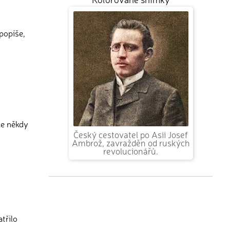
popíše,
le někdy
Český cestovatel po Asii Josef
Ambrož, zavražděn od ruských
revolucionářů.
třilo