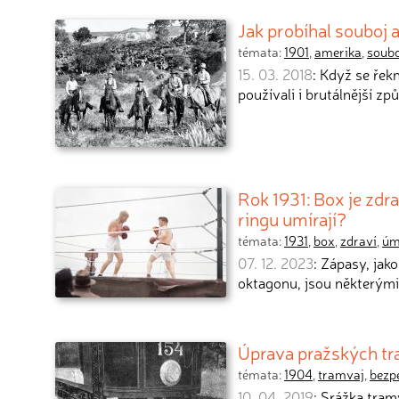
Jak probíhal souboj 
témata:
1901
,
amerika
,
soubo
15. 03. 2018
: Když se řek
používali i brutálnější z
Rok 1931: Box je zdra
ringu umírají?
témata:
1931
,
box
,
zdraví
,
úm
07. 12. 2023
: Zápasy, jak
oktagonu, jsou některými
Úprava pražských tra
témata:
1904
,
tramvaj
,
bezp
10. 04. 2019
: Srážka tram