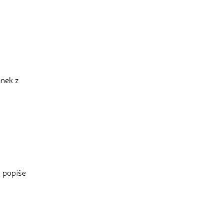
ánek z
m popíše