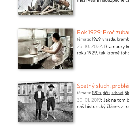
Rok 1929: Proč zuba
témata:
1929
,
vražda
,
bramb
25. 10. 2022
: Brambory k
roku 1929, tak kromě toh
Špatný sluch, problé
témata:
1905
,
děti
,
zdraví
,
šk
30. 01. 2019
: Jak na tom 
náš historický článek z r