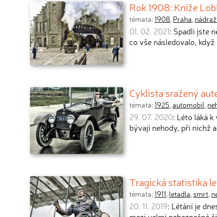
Rok 1908: Kníže Lobk
témata:
1908
,
Praha
,
nádraž
01. 02. 2021
: Spadli jste
co vše následovalo, když
Cyklista sražený aut
témata:
1925
,
automobil
,
ne
29. 07. 2020
: Léto láká 
bývají nehody, při nichž 
Tragická statistika 
témata:
1911
,
letadla
,
smrt
,
n
20. 11. 2019
: Létání je dn
mezi velmi nebezpečné či