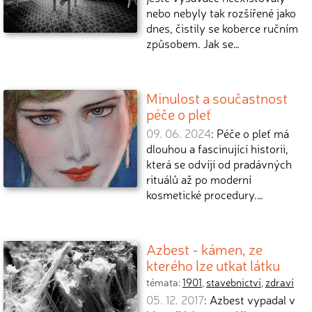
nebo nebyly tak rozšířené jako
dnes, čistily se koberce ručním
způsobem. Jak se…
Minulost a součastnost
péče o pleť
09. 06. 2024
: Péče o pleť má
dlouhou a fascinující historii,
která se odvíjí od pradávných
rituálů až po moderní
kosmetické procedury.…
Azbest - kámen, ze
kterého lze utkat látku
témata:
1901
,
stavebnictví
,
zdraví
05. 12. 2017
: Azbest vypadal v