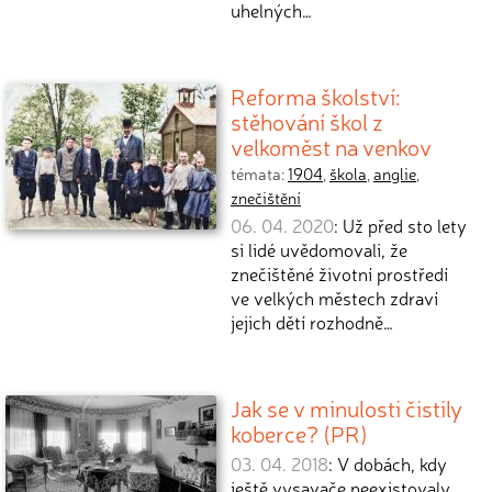
uhelných…
Reforma školství:
stěhování škol z
velkoměst na venkov
témata:
1904
,
škola
,
anglie
,
znečištění
06. 04. 2020
: Už před sto lety
si lidé uvědomovali, že
znečištěné životní prostředí
ve velkých městech zdraví
jejich dětí rozhodně…
Jak se v minulosti čistily
koberce? (PR)
03. 04. 2018
: V dobách, kdy
ještě vysavače neexistovaly