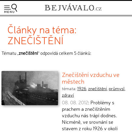
Články na téma:
ZNEČIŠTĚNÍ
Tématu „
znečištění
“ odpovídá celkem 5 článků:
Znečištění vzduchu ve
městech
témata:
1926
,
znečištění
,
průmysl
,
zdraví
08. 08. 2012
: Problémy s
prachem a znečištěním
vzduchu nás trápí dodnes.
Nicméně, ve srovnání se
stavem z roku 1926 v okolí